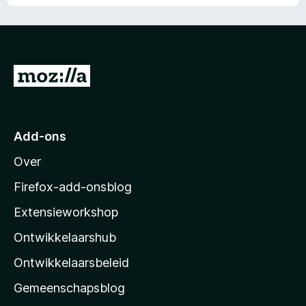
N
a
a
r
Add-ons
M
Over
o
z
Firefox-add-onsblog
i
Extensieworkshop
l
Ontwikkelaarshub
l
a
Ontwikkelaarsbeleid
’
Gemeenschapsblog
s