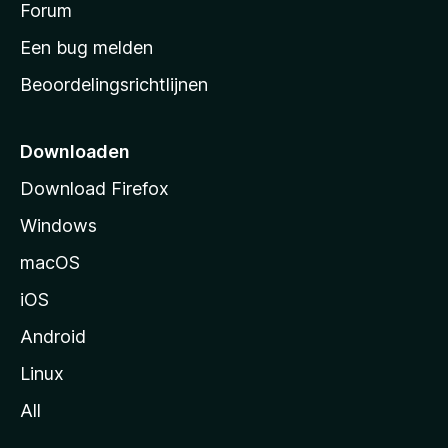
s
Forum
t
Een bug melden
a
Beoordelingsrichtlijnen
r
t
p
Downloaden
a
Download Firefox
g
Windows
i
n
macOS
a
iOS
Android
Linux
All