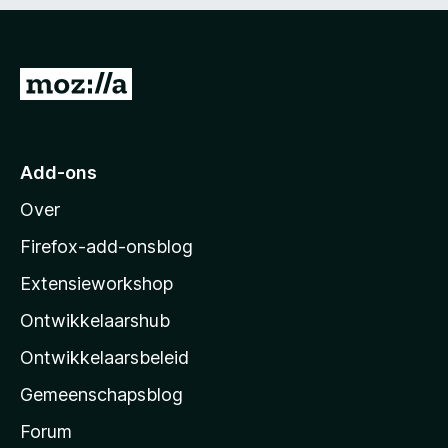
v
a
n
N
5
a
a
r
Add-ons
M
Over
o
z
Firefox-add-onsblog
i
Extensieworkshop
l
Ontwikkelaarshub
l
a
Ontwikkelaarsbeleid
’
Gemeenschapsblog
s
s
Forum