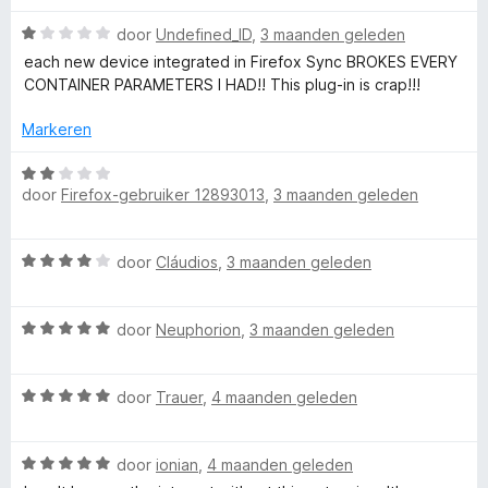
5
n
v
5
e
W
door
Undefined_ID
,
3 maanden geleden
a
a
each new device integrated in Firefox Sync BROKES EVERY
n
a
CONTAINER PARAMETERS I HAD!! This plug-in is crap!!!
r
5
r
d
Markeren
s
e
r
W
i
door
Firefox-gebruiker 12893013
,
3 maanden geleden
a
n
a
g
r
W
:
door
Cláudios
,
3 maanden geleden
d
a
1
e
a
v
r
W
r
door
Neuphorion
,
3 maanden geleden
a
i
a
d
n
n
a
e
5
g
W
r
door
Trauer
,
4 maanden geleden
r
:
a
d
i
2
a
e
n
v
W
r
door
ionian
,
4 maanden geleden
r
g
a
a
d