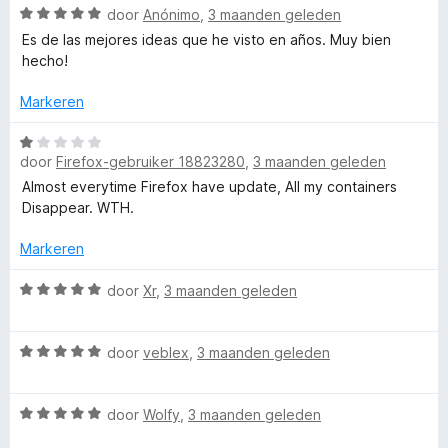
a
e
n
W
door
Anónimo
,
3 maanden geleden
n
r
r
g
a
Es de las mejores ideas que he visto en años. Muy bien
5
i
:
a
hecho!
n
5
r
F
g
v
d
Markeren
:
a
e
i
5
n
r
W
v
5
i
door
Firefox-gebruiker 18823280
,
3 maanden geleden
a
r
a
n
a
Almost everytime Firefox have update, All my containers
n
g
r
Disappear. WTH.
5
e
:
d
5
e
Markeren
v
r
f
a
i
W
door
Xr
,
3 maanden geleden
n
n
a
o
5
g
a
W
:
r
door
veblex
,
3 maanden geleden
x
a
1
d
a
v
e
W
M
r
door
Wolfy
,
3 maanden geleden
a
r
a
d
n
i