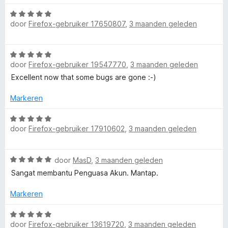
a
e
5
n
u
W
r
r
g
door
Firefox-gebruiker 17650807
,
3 maanden geleden
a
d
i
:
l
a
e
n
5
r
r
g
v
W
t
d
i
:
a
door
Firefox-gebruiker 19547770
,
3 maanden geleden
a
e
n
5
n
a
Excellent now that some bugs are gone :-)
r
g
v
5
i
r
i
:
a
d
Markeren
n
5
n
-
e
g
v
5
r
W
:
a
door
Firefox-gebruiker 17910602
,
3 maanden geleden
A
i
a
5
n
n
a
v
5
g
r
a
c
W
door
MasD
,
3 maanden geleden
:
d
n
a
5
e
Sangat membantu Penguasa Akun. Mantap.
5
c
a
v
r
r
a
i
Markeren
d
o
n
n
e
W
5
g
r
door
Firefox-gebruiker 13619720
,
3 maanden geleden
a
: