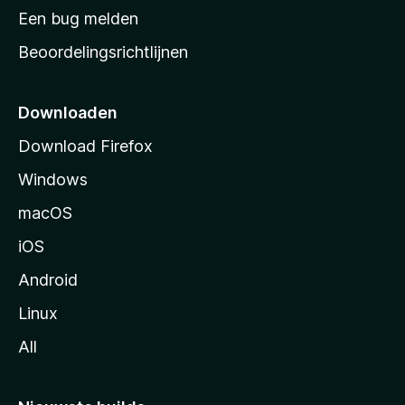
t
Een bug melden
a
Beoordelingsrichtlijnen
r
t
p
Downloaden
a
Download Firefox
g
Windows
i
n
macOS
a
iOS
Android
Linux
All