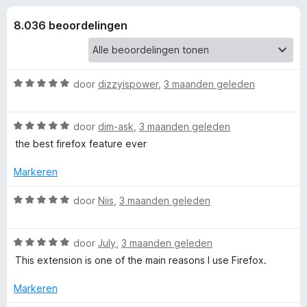
e
:
x
4
8.036 beoordelingen
B
l
,
r
6
o
i
v
w
a
W
door
dizzyispower
,
3 maanden geleden
n
s
n
a
5
e
a
W
r
door
dim-ask
,
3 maanden geleden
r
g
a
d
the best firefox feature ever
a
e
e
r
r
Markeren
d
i
n
e
n
W
door
Niis
,
3 maanden geleden
r
g
a
i
:
a
v
n
5
W
r
door
July
,
3 maanden geleden
g
v
a
d
This extension is one of the main reasons I use Firefox.
o
:
a
a
e
5
n
r
r
Markeren
o
v
5
d
i