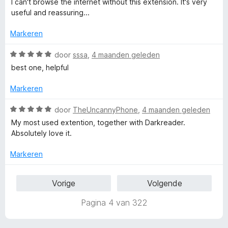
i
:
I can't browse the internet without this extension. It's very
n
a
e
n
4
useful and reassuring...
5
r
r
g
v
d
i
:
a
Markeren
e
n
5
n
r
g
v
5
W
door
sssa
,
4 maanden geleden
i
:
a
a
best one, helpful
n
5
n
a
g
v
5
r
Markeren
:
a
d
5
n
e
W
door
TheUncannyPhone
,
4 maanden geleden
v
5
r
a
My most used extention, together with Darkreader.
a
i
a
Absolutely love it.
n
n
r
5
g
d
Markeren
:
e
5
r
Vorige
Volgende
v
i
a
n
Pagina 4 van 322
n
g
5
:
5