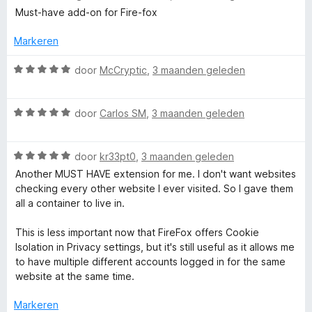
u
i
a
5
Must-have add-on for Fire-fox
n
r
v
n
g
d
a
Markeren
:
e
n
t
5
r
W
5
door
McCryptic
,
3 maanden geleden
v
i
a
a
n
a
C
n
W
g
r
door
Carlos SM
,
3 maanden geleden
5
a
:
d
o
a
5
e
W
r
door
kr33pt0
,
3 maanden geleden
v
r
n
a
d
a
i
Another MUST HAVE extension for me. I don't want websites
a
e
n
n
checking every other website I ever visited. So I gave them
t
r
r
5
g
all a container to live in.
d
i
:
e
n
5
This is less important now that FireFox offers Cookie
a
r
g
v
Isolation in Privacy settings, but it's still useful as it allows me
i
:
a
to have multiple different accounts logged in for the same
i
n
5
n
website at the same time.
g
v
5
n
:
a
Markeren