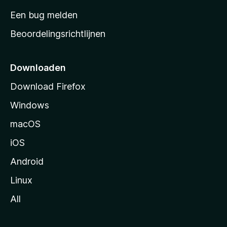
t
Een bug melden
a
Beoordelingsrichtlijnen
r
t
p
Downloaden
a
Download Firefox
g
Windows
i
n
macOS
a
iOS
Android
Linux
All