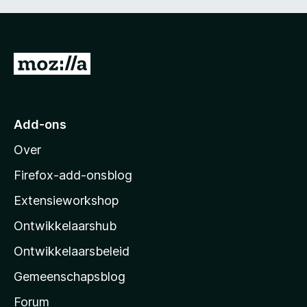
N
a
a
r
Add-ons
M
Over
o
z
Firefox-add-onsblog
i
Extensieworkshop
l
Ontwikkelaarshub
l
a
Ontwikkelaarsbeleid
’
Gemeenschapsblog
s
s
Forum