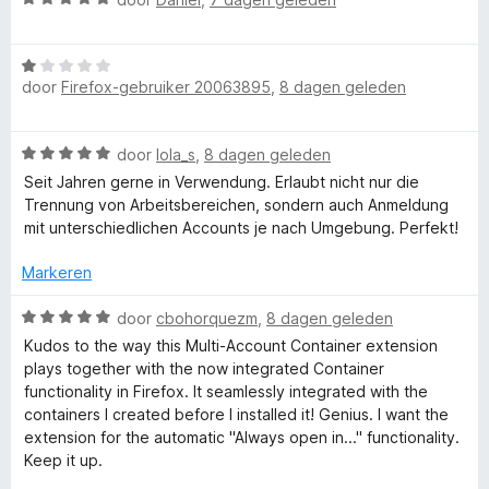
a
5
d
r
a
v
e
W
r
a
r
F
door
Firefox-gebruiker 20063895
,
8 dagen geleden
a
d
n
i
a
e
5
n
r
r
g
i
W
door
lola_s
,
8 dagen geleden
d
i
:
a
e
n
Seit Jahren gerne in Verwendung. Erlaubt nicht nur die
5
r
a
r
g
Trennung von Arbeitsbereichen, sondern auch Anmeldung
v
r
i
:
mit unterschiedlichen Accounts je nach Umgebung. Perfekt!
a
e
d
n
5
n
e
g
Markeren
v
5
r
f
:
a
i
W
1
door
cbohorquezm
,
8 dagen geleden
n
n
a
v
5
Kudos to the way this Multi-Account Container extension
o
g
a
a
plays together with the now integrated Container
:
r
n
functionality in Firefox. It seamlessly integrated with the
x
5
d
5
containers I created before I installed it! Genius. I want the
v
e
extension for the automatic "Always open in..." functionality.
a
M
r
Keep it up.
n
i