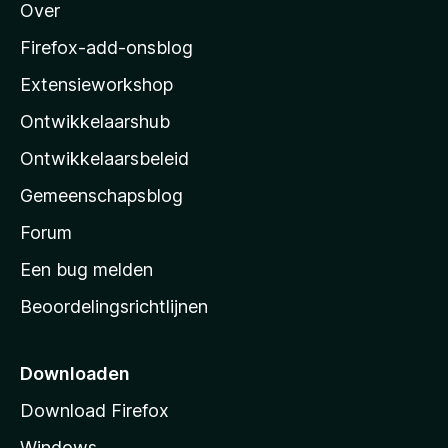
Over
o
z
Firefox-add-onsblog
i
Extensieworkshop
l
Ontwikkelaarshub
l
a
Ontwikkelaarsbeleid
’
Gemeenschapsblog
s
s
Forum
t
Een bug melden
a
Beoordelingsrichtlijnen
r
t
p
Downloaden
a
Download Firefox
g
Windows