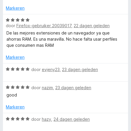
r
i
:
a
d
Markeren
n
5
n
e
g
v
5
r
W
:
a
door
Firefox-gebruiker 20039017
,
22 dagen geleden
i
a
5
n
n
a
De las mejores extensiones de un navegador ya que
v
5
g
r
ahorras RAM. Es una maravilla. No hace falta usar perfiles
a
:
d
que consumen mas RAM
n
5
e
5
v
r
Markeren
a
i
n
n
W
door
evjeny23
,
23 dagen geleden
5
g
a
:
a
W
5
r
door
nazim
,
23 dagen geleden
a
v
d
good
a
a
e
r
n
r
Markeren
d
5
i
e
n
W
door
hazy
,
24 dagen geleden
r
g
a
i
: