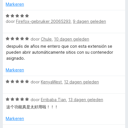
5
n
u
Markeren
g
:
W
l
5
door
Firefox-gebruiker 20065293
,
9 dagen geleden
a
v
a
t
a
r
W
n
door
Chule
,
10 dagen geleden
d
a
5
i
e
después de años me entero que con esta extensión se
a
r
pueden abrir automáticamente sitios con su contenedor
r
i
asignado.
-
d
n
e
g
Markeren
A
r
:
i
W
5
door
KenyaWest
,
12 dagen geleden
c
n
a
v
g
a
a
:
W
r
door
Erribaba Tian
,
13 dagen geleden
n
c
5
a
d
5
这个功能真是太好用啦！！！
v
a
e
o
a
r
r
Markeren
n
d
i