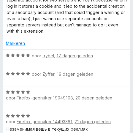
d
5
n
log in it stores a cookie and it led to the accidental creation
e
e
g
of a secondary account (and that could trigger a warning or
r
:
even a ban), I just wanna use separate accounts on
r
i
5
separate servers instead but can't manage to do it even
n
v
with this extension.
g
a
s
:
n
Markeren
2
5
v
W
door
trybel
,
17 dagen geleden
a
a
n
a
5
W
r
door
Zyffer
,
19 dagen geleden
a
d
a
e
W
r
r
door
Firefox-gebruiker 19049108
,
20 dagen geleden
a
d
i
a
e
n
r
r
g
W
d
i
:
door
Firefox-gebruiker 14493361
,
21 dagen geleden
a
e
n
5
a
Незаменимая вещь в текущих реалиях
r
g
v