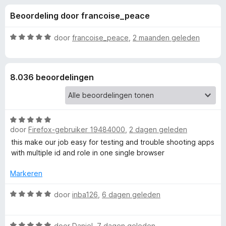
e
:
x
Beoordeling door francoise_peace
4
B
l
,
r
6
W
door
francoise_peace
,
2 maanden geleden
o
i
v
a
w
a
a
n
r
s
n
8.036 beoordelingen
5
d
e
e
r
g
r
i
W
e
n
door
Firefox-gebruiker 19484000
,
2 dagen geleden
a
g
a
this make our job easy for testing and trouble shooting apps
:
n
r
with multiple id and role in one single browser
5
d
v
v
e
Markeren
a
r
n
o
i
W
door
inba126
,
6 dagen geleden
5
n
a
g
a
o
W
:
r
door
Daniel
,
7 dagen geleden