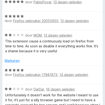
u
5
e
n
W
door
PabloPovar
,
13 dagen geleden
r
g
a
n
i
:
a
n
5
W
r
g
door
Firefox-gebruiker 20055955
,
13 dagen geleden
v
a
d
t
:
a
a
e
5
n
r
r
C
W
door
MGM
,
13 dagen geleden
v
5
d
i
a
a
e
n
This extension cause a continuously load on firefox from
o
a
n
r
g
time to time. As soon as disable it everything works fine. It's
r
5
i
:
a shame because it is very useful
d
n
n
5
e
g
Markeren
v
r
:
a
t
i
W
5
n
n
door
Firefox-gebruiker 17881873
,
14 dagen geleden
a
v
5
a
g
a
a
:
r
n
W
2
door
DarDar
,
16 dagen geleden
i
d
5
a
v
e
Unfortunately it doesn't work for the website I meant to use
a
a
r
it for, it's just for a silly browser game but I need to have a
n
r
n
i
separate account for two servers and I can't because when I