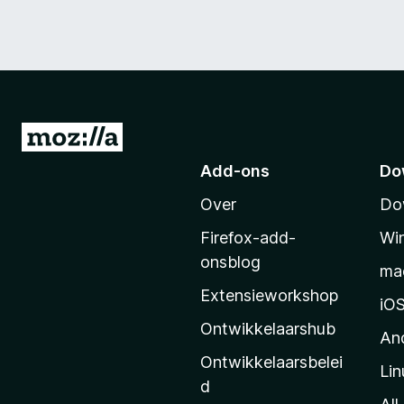
N
a
Add-ons
Do
a
Over
Do
r
M
Firefox-add-
Wi
o
onsblog
ma
z
Extensieworkshop
i
iO
l
Ontwikkelaarshub
An
l
Ontwikkelaarsbelei
Lin
a
d
’