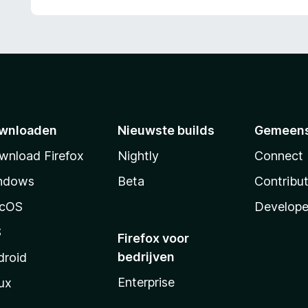
wnloaden
Nieuwste builds
Gemeen
wnload Firefox
Nightly
Connect
ndows
Beta
Contribu
cOS
Develope
S
Firefox voor
bedrijven
droid
Enterprise
ux