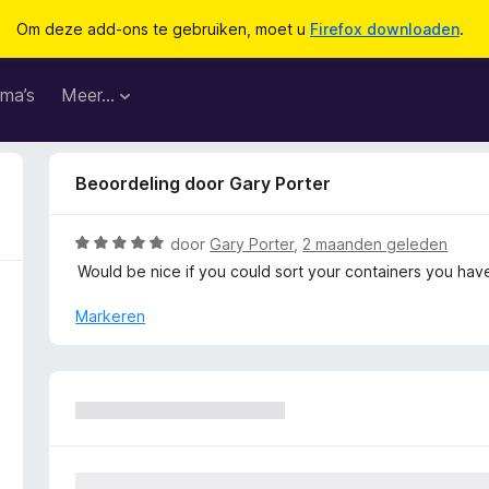
Om deze add-ons te gebruiken, moet u
Firefox downloaden
.
ma’s
Meer…
Beoordeling door Gary Porter
W
door
Gary Porter
,
2 maanden geleden
a
Would be nice if you could sort your containers you hav
a
r
Markeren
d
e
r
i
n
g
: