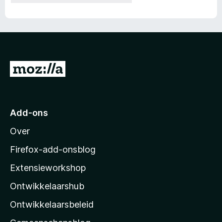
N
a
a
r
Add-ons
M
Over
o
z
Firefox-add-onsblog
i
Extensieworkshop
l
Ontwikkelaarshub
l
a
Ontwikkelaarsbeleid
’