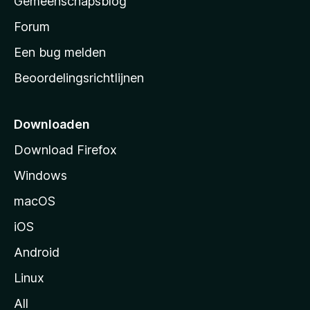
Gemeenschapsblog
s
s
Forum
t
Een bug melden
a
Beoordelingsrichtlijnen
r
t
p
Downloaden
a
Download Firefox
g
Windows
i
n
macOS
a
iOS
Android
Linux
All