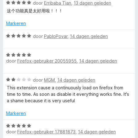
u
:
W
r
door
Erribaba Tian
,
13 dagen geleden
n
5
a
d
5
这个功能真是太好用啦！！！
n
v
a
e
a
r
r
Markeren
n
d
i
t
5
e
n
W
door
PabloPovar
,
14 dagen geleden
r
g
a
C
i
:
a
n
5
W
r
o
g
door
Firefox-gebruiker 20055955
,
14 dagen geleden
v
a
d
:
a
a
e
n
5
n
r
r
W
door
MGM
,
14 dagen geleden
v
5
d
i
a
a
e
n
This extension cause a continuously load on firefox from
t
a
n
r
g
time to time. As soon as disable it everything works fine. It's
r
5
i
:
a shame because it is very useful
a
d
n
5
e
g
Markeren
v
i
r
:
a
i
W
5
n
n
door
Firefox-gebruiker 17881873
,
14 dagen geleden
a
n
v
5
g