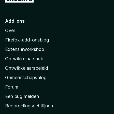
a
a
n
a
5
r
Add-ons
M
Over
o
z
Firefox-add-onsblog
i
Extensieworkshop
l
Ontwikkelaarshub
l
a
Ontwikkelaarsbeleid
’
Gemeenschapsblog
s
s
Forum
t
Een bug melden
a
Beoordelingsrichtlijnen
r