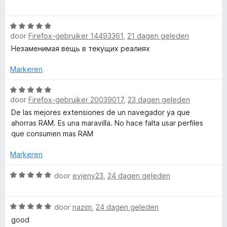
a
e
n
r
r
g
W
d
i
:
door
Firefox-gebruiker 14493361
,
21 dagen geleden
a
e
n
5
a
Незаменимая вещь в текущих реалиях
r
g
v
r
i
:
a
d
Markeren
n
5
n
e
g
v
5
r
W
:
a
door
Firefox-gebruiker 20039017
,
23 dagen geleden
i
a
5
n
n
a
De las mejores extensiones de un navegador ya que
v
5
g
r
ahorras RAM. Es una maravilla. No hace falta usar perfiles
a
:
d
que consumen mas RAM
n
5
e
5
v
r
Markeren
a
i
n
n
W
door
evjeny23
,
24 dagen geleden
5
g
a
:
a
W
5
r
door
nazim
,
24 dagen geleden
a
v
d
good