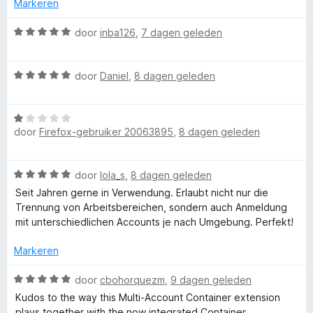
e
Markeren
r
r
i
W
door
inba126
,
7 dagen geleden
n
a
F
g
a
W
:
r
door
Daniel
,
8 dagen geleden
i
a
5
d
a
v
e
W
r
a
r
r
door
Firefox-gebruiker 20063895
,
8 dagen geleden
a
d
n
i
a
e
5
n
e
r
r
g
W
door
lola_s
,
8 dagen geleden
d
i
:
f
a
e
n
Seit Jahren gerne in Verwendung. Erlaubt nicht nur die
5
a
r
g
Trennung von Arbeitsbereichen, sondern auch Anmeldung
v
r
i
:
mit unterschiedlichen Accounts je nach Umgebung. Perfekt!
o
a
d
n
5
n
e
g
Markeren
v
5
x
r
:
a
i
W
1
door
cbohorquezm
,
9 dagen geleden
n
M
n
a
v
5
Kudos to the way this Multi-Account Container extension
g
a
a
plays together with the now integrated Container