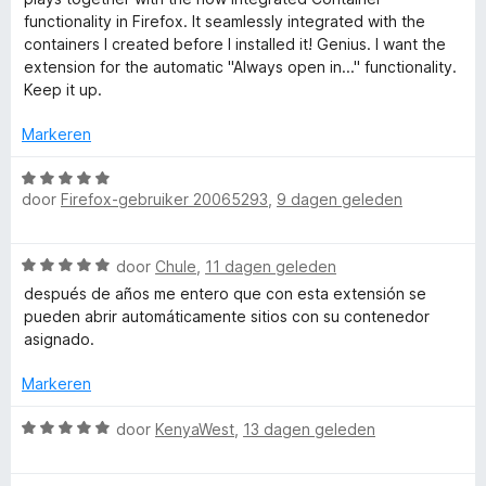
:
u
r
n
functionality in Firefox. It seamlessly integrated with the
5
d
5
containers I created before I installed it! Genius. I want the
v
e
extension for the automatic "Always open in..." functionality.
l
a
r
Keep it up.
n
i
t
5
n
Markeren
g
i
:
W
5
door
Firefox-gebruiker 20065293
,
9 dagen geleden
a
v
-
a
a
r
W
n
door
Chule
,
11 dagen geleden
d
A
a
5
e
después de años me entero que con esta extensión se
a
r
pueden abrir automáticamente sitios con su contenedor
c
r
i
asignado.
d
n
e
c
g
Markeren
r
:
i
W
5
door
KenyaWest
,
13 dagen geleden
o
n
a
v
g
a
a