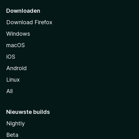
t
p
Downloaden
a
Download Firefox
g
Windows
i
n
macOS
a
iOS
Android
Linux
All
Nieuwste builds
Nightly
Beta