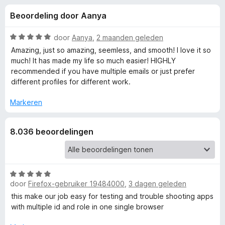
e
:
x
Beoordeling door Aanya
4
B
l
,
r
6
W
door
Aanya
,
2 maanden geleden
o
i
v
a
Amazing, just so amazing, seemless, and smooth! I love it so
w
a
a
much! It has made my life so much easier! HIGHLY
n
r
s
recommended if you have multiple emails or just prefer
n
5
d
e
different profiles for different work.
e
r
g
r
Markeren
i
e
n
8.036 beoordelingen
g
:
n
5
v
v
a
W
door
Firefox-gebruiker 19484000
,
3 dagen geleden
n
a
o
5
a
this make our job easy for testing and trouble shooting apps
r
with multiple id and role in one single browser
o
d