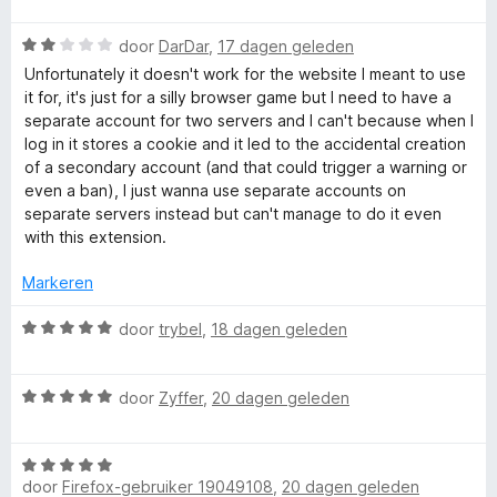
a
a
:
r
n
e
W
2
door
DarDar
,
17 dagen geleden
d
5
a
v
e
Unfortunately it doesn't work for the website I meant to use
r
a
a
r
it for, it's just for a silly browser game but I need to have a
r
n
i
separate account for two servers and I can't because when I
d
5
s
n
log in it stores a cookie and it led to the accidental creation
e
g
of a secondary account (and that could trigger a warning or
r
:
even a ban), I just wanna use separate accounts on
i
5
separate servers instead but can't manage to do it even
n
v
with this extension.
g
a
:
n
Markeren
2
5
v
W
door
trybel
,
18 dagen geleden
a
a
n
a
5
W
r
door
Zyffer
,
20 dagen geleden
a
d
a
e
W
r
r
door
Firefox-gebruiker 19049108
,
20 dagen geleden
a
d
i