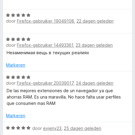
a
d
a
e
W
r
r
door
Firefox-gebruiker 19049108
,
22 dagen geleden
a
d
i
a
e
n
r
r
g
W
d
i
:
door
Firefox-gebruiker 14493361
,
23 dagen geleden
a
e
n
5
a
Незаменимая вещь в текущих реалиях
r
g
v
r
i
:
a
d
Markeren
n
5
n
e
g
v
5
r
W
:
a
door
Firefox-gebruiker 20039017
,
24 dagen geleden
i
a
5
n
n
a
De las mejores extensiones de un navegador ya que
v
5
g
r
ahorras RAM. Es una maravilla. No hace falta usar perfiles
a
:
d
que consumen mas RAM
n
5
e
5
v
r
Markeren
a
i
n
n
W
door
evjeny23
,
25 dagen geleden
5
g
a