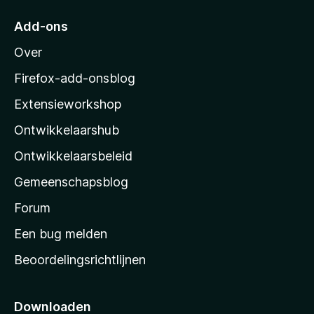
5
r
Add-ons
M
Over
o
z
Firefox-add-onsblog
i
Extensieworkshop
l
Ontwikkelaarshub
l
a
Ontwikkelaarsbeleid
’
Gemeenschapsblog
s
s
Forum
t
Een bug melden
a
Beoordelingsrichtlijnen
r
t
p
Downloaden