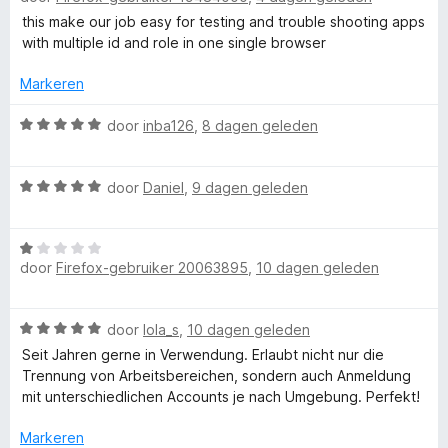
a
5
e
this make our job easy for testing and trouble shooting apps
r
r
v
r
with multiple id and role in one single browser
d
a
i
F
e
n
n
Markeren
r
5
g
i
W
:
i
door
inba126
,
8 dagen geleden
n
a
5
g
a
v
r
W
:
r
door
Daniel
,
9 dagen geleden
a
a
5
d
n
e
a
v
e
5
W
r
a
r
door
Firefox-gebruiker 20063895
,
10 dagen geleden
a
f
d
n
i
a
e
5
n
r
r
g
o
W
door
lola_s
,
10 dagen geleden
d
i
:
a
e
n
Seit Jahren gerne in Verwendung. Erlaubt nicht nur die
5
x
a
r
g
Trennung von Arbeitsbereichen, sondern auch Anmeldung
v
r
i
:
mit unterschiedlichen Accounts je nach Umgebung. Perfekt!
a
d
M
n
5
n
e
g
Markeren
v
5