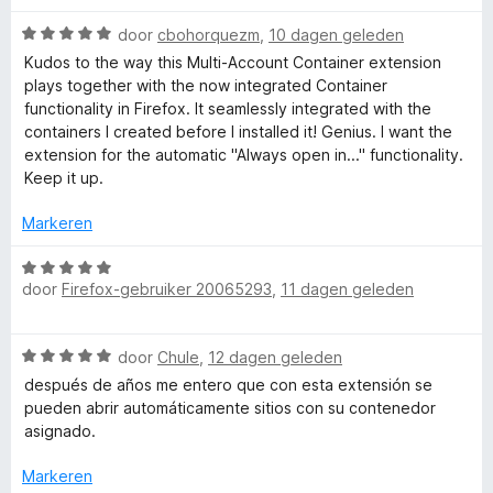
r
:
a
u
i
W
1
door
cbohorquezm
,
10 dagen geleden
n
n
a
v
5
Kudos to the way this Multi-Account Container extension
l
g
a
a
plays together with the now integrated Container
:
r
n
functionality in Firefox. It seamlessly integrated with the
t
5
d
5
containers I created before I installed it! Genius. I want the
v
e
extension for the automatic "Always open in..." functionality.
a
r
i
Keep it up.
n
i
5
n
Markeren
-
g
:
W
A
5
door
Firefox-gebruiker 20065293
,
11 dagen geleden
a
v
a
c
a
r
W
n
door
Chule
,
12 dagen geleden
d
a
5
e
después de años me entero que con esta extensión se
c
a
r
pueden abrir automáticamente sitios con su contenedor
r
i
asignado.
o
d
n
e
g
Markeren