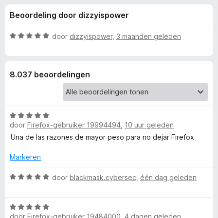
e
:
x
Beoordeling door dizzyispower
4
B
l
,
r
6
W
door
dizzyispower
,
3 maanden geleden
o
i
v
a
w
a
a
n
r
s
n
8.037 beoordelingen
5
d
e
e
r
g
r
i
W
e
n
door
Firefox-gebruiker 19994494
,
10 uur geleden
a
g
a
Una de las razones de mayor peso para no dejar Firefox
:
n
r
5
d
Markeren
v
v
e
a
r
W
door
blackmask.cybersec
,
één dag geleden
n
o
i
a
5
n
a
W
g
r
o
door
Firefox-gebruiker 19484000
,
4 dagen geleden
a
:
d