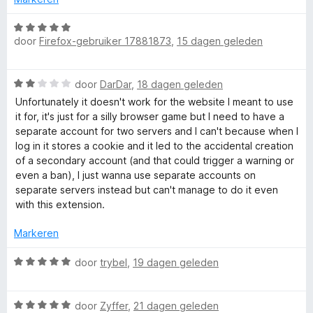
r
:
a
e
i
W
5
n
n
door
Firefox-gebruiker 17881873
,
15 dagen geleden
a
v
5
r
g
a
a
:
r
n
W
2
door
DarDar
,
18 dagen geleden
d
5
s
a
v
e
Unfortunately it doesn't work for the website I meant to use
a
a
r
it for, it's just for a silly browser game but I need to have a
r
n
i
separate account for two servers and I can't because when I
d
5
n
log in it stores a cookie and it led to the accidental creation
e
g
of a secondary account (and that could trigger a warning or
r
:
even a ban), I just wanna use separate accounts on
i
5
separate servers instead but can't manage to do it even
n
v
with this extension.
g
a
:
n
Markeren
2
5
v
W
door
trybel
,
19 dagen geleden
a
a
n
a
5
W
r
door
Zyffer
,
21 dagen geleden