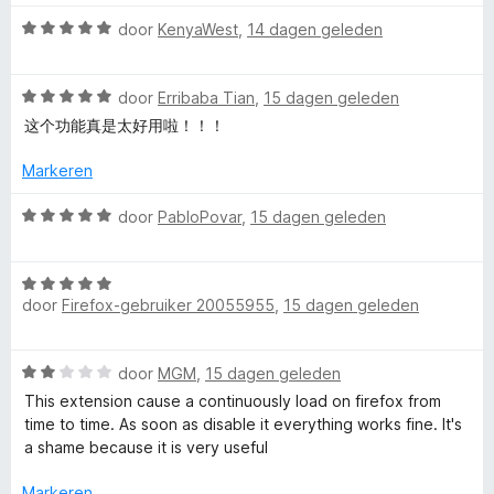
u
r
:
i
W
5
door
KenyaWest
,
14 dagen geleden
n
n
a
v
g
a
a
:
W
r
door
Erribaba Tian
,
15 dagen geleden
n
t
5
a
d
5
这个功能真是太好用啦！！！
v
a
e
C
a
r
r
Markeren
n
d
i
o
5
e
n
W
door
PabloPovar
,
15 dagen geleden
r
g
a
i
:
a
n
n
5
W
r
g
door
Firefox-gebruiker 20055955
,
15 dagen geleden
v
a
d
t
:
a
a
e
5
n
r
r
a
W
door
MGM
,
15 dagen geleden
v
5
d
i
a
a
e
n
This extension cause a continuously load on firefox from
a
n
i
r
g
time to time. As soon as disable it everything works fine. It's
r
5
i
:
a shame because it is very useful
d
n
5
n
e
g
Markeren
v