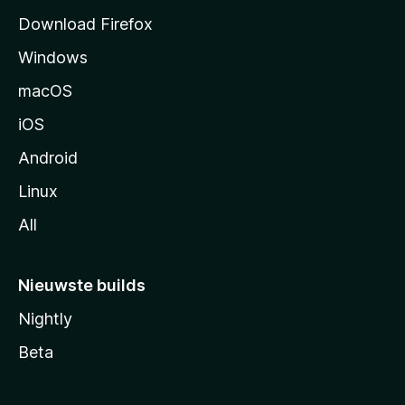
a
Download Firefox
g
Windows
i
n
macOS
a
iOS
Android
Linux
All
Nieuwste builds
Nightly
Beta