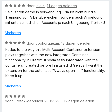
r
r
g
u
W
door
lola_s
,
11 dagen geleden
d
i
:
a
e
n
Seit Jahren gerne in Verwendung. Erlaubt nicht nur die
5
l
a
r
g
Trennung von Arbeitsbereichen, sondern auch Anmeldung
v
r
i
:
mit unterschiedlichen Accounts je nach Umgebung. Perfekt!
a
d
t
n
5
n
e
g
Markeren
v
5
r
:
a
i
i
W
1
door
cbohorquezm
,
12 dagen geleden
n
n
a
v
5
Kudos to the way this Multi-Account Container extension
-
g
a
a
plays together with the now integrated Container
:
r
n
functionality in Firefox. It seamlessly integrated with the
5
A
d
5
containers I created before I installed it! Genius. I want the
v
e
extension for the automatic "Always open in..." functionality.
a
r
c
Keep it up.
n
i
5
n
Markeren
c
g
:
W
o
5
door
Firefox-gebruiker 20065293
,
12 dagen geleden
a
v
a
a