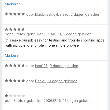
d
Markeren
n
5
r
e
g
v
r
W
door
blackmask.cybersec
,
2 dagen geleden
:
a
F
i
a
1
n
n
a
v
5
W
g
r
a
i
door
Firefox-gebruiker 19484000
,
6 dagen geleden
a
:
d
n
a
5
e
this make our job easy for testing and trouble shooting apps
5
r
r
v
r
with multiple id and role in one single browser
d
a
i
e
e
n
n
Markeren
r
5
g
i
W
:
door
inba126
,
9 dagen geleden
f
n
a
5
g
a
v
o
W
:
r
door
Daniel
,
10 dagen geleden
a
a
5
d
n
x
a
v
e
5
W
r
a
r
door
Firefox-gebruiker 20063895
,
11 dagen geleden
a
d
n
i
M
a
e
5
n