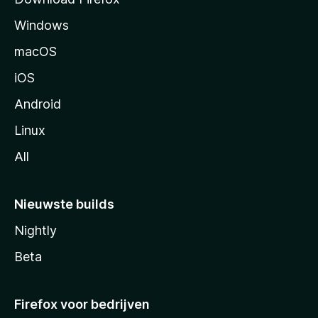
g
Windows
i
n
macOS
a
iOS
Android
Linux
All
Nieuwste builds
Nightly
Beta
Firefox voor bedrijven