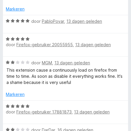
u
v
a
e
a
r
r
Markeren
n
n
d
i
5
e
n
W
door
PabloPovar
,
13 dagen geleden
r
g
a
t
i
:
a
n
5
W
r
C
g
door
Firefox-gebruiker 20055955
,
13 dagen geleden
v
a
d
:
a
a
e
o
5
n
r
r
W
door
MGM
,
13 dagen geleden
v
5
d
i
a
a
n
e
n
This extension cause a continuously load on firefox from
a
n
r
g
time to time. As soon as disable it everything works fine. It's
r
5
i
:
a shame because it is very useful
t
d
n
5
e
g
Markeren
v
a
r
:
a
i
W
5
n
n
i
door
Firefox-gebruiker 17881873
,
13 dagen geleden
a
v
5
g
a
a
:
r
n
n
W
2
door
DarDar
,
16 dagen geleden
d