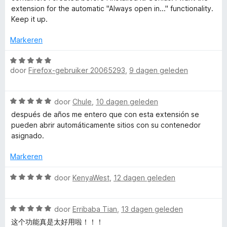
v
e
u
extension for the automatic "Always open in..." functionality.
a
r
Keep it up.
n
i
l
5
n
Markeren
g
t
:
W
5
door
Firefox-gebruiker 20065293
,
9 dagen geleden
a
i
v
a
a
r
W
n
door
Chule
,
10 dagen geleden
d
-
a
5
e
después de años me entero que con esta extensión se
a
r
pueden abrir automáticamente sitios con su contenedor
A
r
i
asignado.
d
n
c
e
g
Markeren
r
:
i
W
c
5
door
KenyaWest
,
12 dagen geleden
n
a
v
g
a
a
o
:
W
r
door
Erribaba Tian
,
13 dagen geleden
n
5
a
d
5
这个功能真是太好用啦！！！