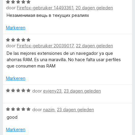
W
d
i
:
door
Firefox-gebruiker 14493361
,
20 dagen geleden
a
e
n
5
a
Незаменимая вещь в текущих реалиях
r
g
v
r
i
:
a
d
Markeren
n
5
n
e
g
v
5
r
W
:
a
door
Firefox-gebruiker 20039017
,
22 dagen geleden
i
a
5
n
n
a
De las mejores extensiones de un navegador ya que
v
5
g
r
ahorras RAM. Es una maravilla. No hace falta usar perfiles
a
:
d
que consumen mas RAM
n
5
e
5
v
r
Markeren
a
i
n
n
W
door
evjeny23
,
23 dagen geleden
5
g
a
:
a
W
5
r
door
nazim
,
23 dagen geleden
a
v
d
good
a
a
e
r
n
r
Markeren
d
5
i