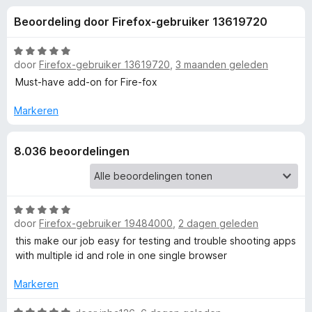
e
:
x
Beoordeling door Firefox-gebruiker 13619720
4
B
l
,
r
6
W
o
door
Firefox-gebruiker 13619720
,
3 maanden geleden
i
v
a
w
a
a
Must-have add-on for Fire-fox
n
r
s
n
5
d
Markeren
e
e
r
g
r
8.036 beoordelingen
i
e
n
g
:
n
W
5
door
Firefox-gebruiker 19484000
,
2 dagen geleden
a
v
v
a
this make our job easy for testing and trouble shooting apps
a
r
with multiple id and role in one single browser
n
o
d
5
e
Markeren
r
o