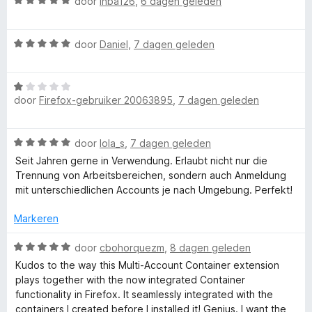
i
W
door
inba126
,
6 dagen geleden
n
a
r
g
a
W
:
r
door
Daniel
,
7 dagen geleden
F
a
5
d
a
v
e
W
r
i
a
r
door
Firefox-gebruiker 20063895
,
7 dagen geleden
a
d
n
i
a
e
5
n
r
r
r
g
W
door
lola_s
,
7 dagen geleden
d
i
:
e
a
e
n
Seit Jahren gerne in Verwendung. Erlaubt nicht nur die
5
a
r
g
Trennung von Arbeitsbereichen, sondern auch Anmeldung
v
r
f
i
:
mit unterschiedlichen Accounts je nach Umgebung. Perfekt!
a
d
n
5
n
e
g
Markeren
v
5
o
r
:
a
i
W
1
door
cbohorquezm
,
8 dagen geleden
n
x
n
a
v
5
Kudos to the way this Multi-Account Container extension
g
a
a
plays together with the now integrated Container
M
:
r
n
functionality in Firefox. It seamlessly integrated with the
5
d
5
containers I created before I installed it! Genius. I want the