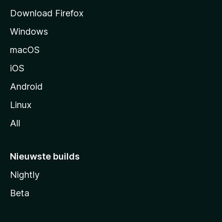
a
Download Firefox
g
Windows
i
n
macOS
a
iOS
Android
Linux
All
Nieuwste builds
Nightly
Beta