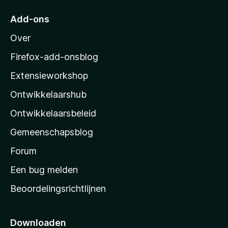
5
r
Add-ons
M
Over
o
z
Firefox-add-onsblog
i
Extensieworkshop
l
Ontwikkelaarshub
l
a
Ontwikkelaarsbeleid
’
Gemeenschapsblog
s
s
Forum
t
Een bug melden
a
Beoordelingsrichtlijnen
r
t
p
Downloaden