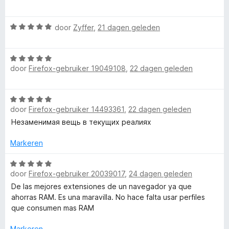
a
a
n
a
5
W
r
door
Zyffer
,
21 dagen geleden
a
d
a
e
W
r
r
door
Firefox-gebruiker 19049108
,
22 dagen geleden
a
d
i
a
e
n
r
r
g
W
d
i
:
door
Firefox-gebruiker 14493361
,
22 dagen geleden
a
e
n
5
a
Незаменимая вещь в текущих реалиях
r
g
v
r
i
:
a
d
Markeren
n
5
n
e
g
v
5
r
W
:
a
door
Firefox-gebruiker 20039017
,
24 dagen geleden
i
a
5
n
n
a
De las mejores extensiones de un navegador ya que
v
5
g
r
ahorras RAM. Es una maravilla. No hace falta usar perfiles
a
:
d
que consumen mas RAM
n
5
e
5
v
r
Markeren