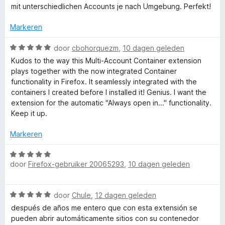
r
i
:
mit unterschiedlichen Accounts je nach Umgebung. Perfekt!
a
u
d
n
5
n
e
g
Markeren
v
5
l
r
:
a
i
W
1
door
cbohorquezm
,
10 dagen geleden
n
t
n
a
v
5
Kudos to the way this Multi-Account Container extension
g
a
a
plays together with the now integrated Container
:
r
i
n
functionality in Firefox. It seamlessly integrated with the
5
d
5
containers I created before I installed it! Genius. I want the
v
e
extension for the automatic "Always open in..." functionality.
-
a
r
Keep it up.
n
i
A
5
n
Markeren
g
c
:
W
5
door
Firefox-gebruiker 20065293
,
10 dagen geleden
a
v
a
c
a
r
W
n
door
Chule
,
12 dagen geleden
d
o
a
5
e
después de años me entero que con esta extensión se
a
r
pueden abrir automáticamente sitios con su contenedor