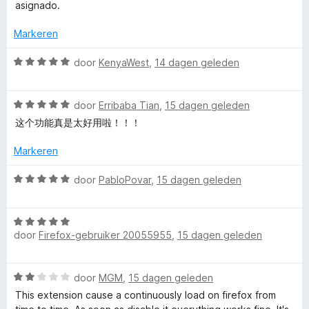
u
r
i
asignado.
d
n
e
n
g
Markeren
r
:
i
W
5
door
KenyaWest
,
14 dagen geleden
t
n
a
v
g
a
a
C
:
W
r
door
Erribaba Tian
,
15 dagen geleden
n
5
a
d
5
这个功能真是太好用啦！！！
o
v
a
e
a
r
r
Markeren
n
d
i
n
5
e
n
W
door
PabloPovar
,
15 dagen geleden
r
g
a
t
i
:
a
n
5
W
r
a
g
door
Firefox-gebruiker 20055955
,
15 dagen geleden
v
a
d
:
a
a
e
i
5
n
r
r
W
door
MGM
,
15 dagen geleden
v
5
d
i
a
a
e
n
This extension cause a continuously load on firefox from
n
a
n
r