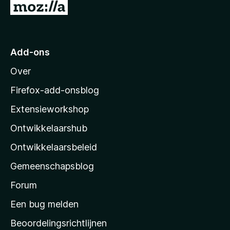
N
v
a
a
n
a
5
r
Add-ons
M
Over
o
z
Firefox-add-onsblog
i
Extensieworkshop
l
Ontwikkelaarshub
l
a
Ontwikkelaarsbeleid
’
Gemeenschapsblog
s
s
Forum
t
Een bug melden
a
Beoordelingsrichtlijnen
r