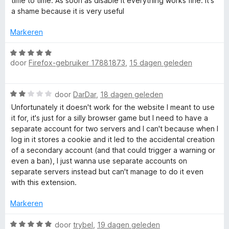
g
time to time. As soon as disable it everything works fine. It's
r
5
i
:
a shame because it is very useful
e
d
n
5
e
g
Markeren
v
r
r
:
a
i
W
5
n
n
door
Firefox-gebruiker 17881873
,
15 dagen geleden
a
v
s
5
g
a
a
:
r
n
W
2
door
DarDar
,
18 dagen geleden
d
5
a
v
e
Unfortunately it doesn't work for the website I meant to use
a
a
r
it for, it's just for a silly browser game but I need to have a
r
n
i
separate account for two servers and I can't because when I
d
5
n
log in it stores a cookie and it led to the accidental creation
e
g
of a secondary account (and that could trigger a warning or
r
:
even a ban), I just wanna use separate accounts on
i
5
separate servers instead but can't manage to do it even
n
v
with this extension.
g
a
:
n
Markeren
2
5
v
W
door
trybel
,
19 dagen geleden