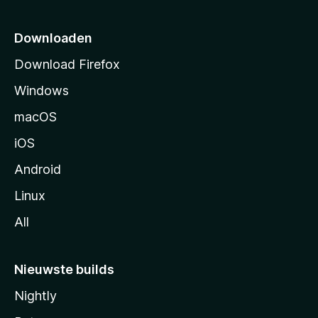
t
p
Downloaden
a
Download Firefox
g
Windows
i
n
macOS
a
iOS
Android
Linux
All
Nieuwste builds
Nightly