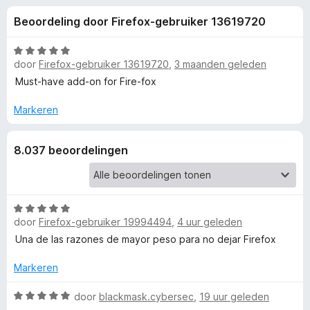
e
:
x
Beoordeling door Firefox-gebruiker 13619720
4
B
l
,
r
6
W
o
door
Firefox-gebruiker 13619720
,
3 maanden geleden
i
v
a
w
a
a
Must-have add-on for Fire-fox
n
r
s
n
5
d
Markeren
e
e
r
g
r
8.037 beoordelingen
i
e
n
g
:
n
W
5
door
Firefox-gebruiker 19994494
,
4 uur geleden
a
v
v
a
Una de las razones de mayor peso para no dejar Firefox
a
r
n
o
d
Markeren
5
e
r
W
door
blackmask.cybersec
,
19 uur geleden
o