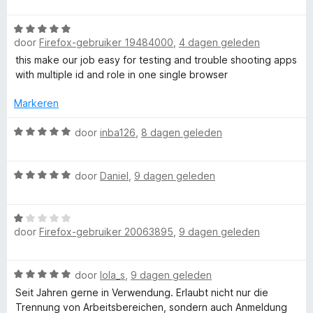
i
a
n
a
r
W
g
r
door
Firefox-gebruiker 19484000
,
4 dagen geleden
a
:
d
F
a
5
e
this make our job easy for testing and trouble shooting apps
r
v
r
with multiple id and role in one single browser
d
i
a
i
e
n
n
Markeren
r
5
g
r
i
W
:
door
inba126
,
8 dagen geleden
n
a
5
e
g
a
v
W
:
r
door
Daniel
,
9 dagen geleden
a
f
a
5
d
n
a
v
e
5
W
r
a
r
o
door
Firefox-gebruiker 20063895
,
9 dagen geleden
a
d
n
i
a
e
5
n
x
r
r
g
W
door
lola_s
,
9 dagen geleden
d
i
:
a
M
e
n
Seit Jahren gerne in Verwendung. Erlaubt nicht nur die
5
a
r
g
Trennung von Arbeitsbereichen, sondern auch Anmeldung
v