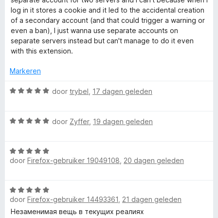
d
5
n
log in it stores a cookie and it led to the accidental creation
e
e
g
of a secondary account (and that could trigger a warning or
r
:
even a ban), I just wanna use separate accounts on
r
i
5
separate servers instead but can't manage to do it even
n
v
with this extension.
g
a
s
:
n
Markeren
2
5
v
W
door
trybel
,
17 dagen geleden
a
a
n
a
5
W
r
door
Zyffer
,
19 dagen geleden
a
d
a
e
W
r
r
door
Firefox-gebruiker 19049108
,
20 dagen geleden
a
d
i
a
e
n
r
r
g
W
d
i
:
door
Firefox-gebruiker 14493361
,
21 dagen geleden
a
e
n
5
a
Незаменимая вещь в текущих реалиях
r
g
v