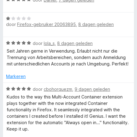
a
5
d
r
a
v
e
W
r
a
r
F
door
Firefox-gebruiker 20063895
,
8 dagen geleden
a
d
n
i
a
e
5
n
r
r
g
i
W
door
lola_s
,
8 dagen geleden
d
i
:
a
e
n
Seit Jahren gerne in Verwendung. Erlaubt nicht nur die
5
r
a
r
g
Trennung von Arbeitsbereichen, sondern auch Anmeldung
v
r
i
:
mit unterschiedlichen Accounts je nach Umgebung. Perfekt!
a
e
d
n
5
n
e
g
Markeren
v
5
r
f
:
a
i
W
1
door
cbohorquezm
,
9 dagen geleden
n
n
a
v
5
Kudos to the way this Multi-Account Container extension
o
g
a
a
plays together with the now integrated Container
:
r
n
functionality in Firefox. It seamlessly integrated with the
x
5
d
5
containers I created before I installed it! Genius. I want the
v
e
extension for the automatic "Always open in..." functionality.
a
M
r
Keep it up.
n
i