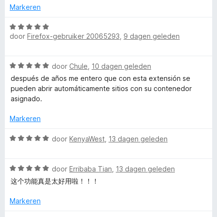
5
n
u
Markeren
g
:
W
l
5
door
Firefox-gebruiker 20065293
,
9 dagen geleden
a
v
a
t
a
r
W
n
door
Chule
,
10 dagen geleden
d
a
5
i
e
después de años me entero que con esta extensión se
a
r
pueden abrir automáticamente sitios con su contenedor
r
i
asignado.
-
d
n
e
g
Markeren
A
r
:
i
W
5
door
KenyaWest
,
13 dagen geleden
c
n
a
v
g
a
a
:
W
r
door
Erribaba Tian
,
13 dagen geleden
n
c
5
a
d
5
这个功能真是太好用啦！！！
v
a
e
o
a
r
r
Markeren
n
d
i