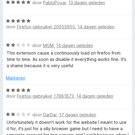
u
5
e
n
W
door
PabloPovar
,
13 dagen geleden
r
g
a
n
i
:
a
n
5
W
r
g
door
Firefox-gebruiker 20055955
,
14 dagen geleden
v
a
d
t
:
a
a
e
5
n
r
r
C
W
door
MGM
,
14 dagen geleden
v
5
d
i
a
a
e
n
This extension cause a continuously load on firefox from
o
a
n
r
g
time to time. As soon as disable it everything works fine. It's
r
5
i
:
a shame because it is very useful
d
n
n
5
e
g
Markeren
v
r
:
a
t
i
W
5
n
n
door
Firefox-gebruiker 17881873
,
14 dagen geleden
a
v
5
a
g
a
a
:
r
n
W
2
door
DarDar
,
17 dagen geleden
i
d
5
a
v
e
Unfortunately it doesn't work for the website I meant to use
a
a
r
it for, it's just for a silly browser game but I need to have a
n
r
n
i
separate account for two servers and I can't because when I