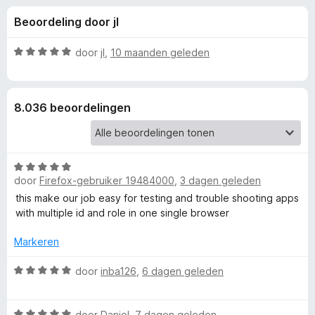
e
:
x
Beoordeling door jI
4
B
l
,
r
6
W
door
jI
,
10 maanden geleden
o
i
v
a
w
a
a
n
r
s
n
8.036 beoordelingen
5
d
e
e
r
g
r
i
W
e
n
door
Firefox-gebruiker 19484000
,
3 dagen geleden
a
g
a
this make our job easy for testing and trouble shooting apps
:
n
r
with multiple id and role in one single browser
5
d
v
v
e
Markeren
a
r
n
o
i
W
door
inba126
,
6 dagen geleden
5
n
a
g
a
o
W
:
r
door
Daniel
,
7 dagen geleden