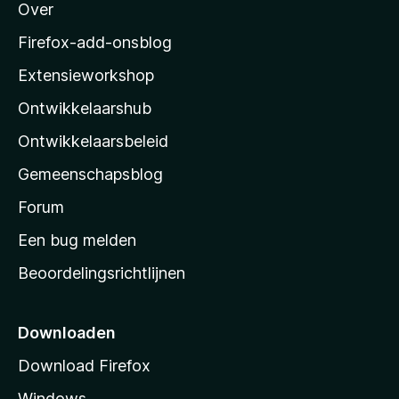
Over
o
z
Firefox-add-onsblog
i
Extensieworkshop
l
Ontwikkelaarshub
l
a
Ontwikkelaarsbeleid
’
Gemeenschapsblog
s
s
Forum
t
Een bug melden
a
Beoordelingsrichtlijnen
r
t
p
Downloaden
a
Download Firefox
g
Windows