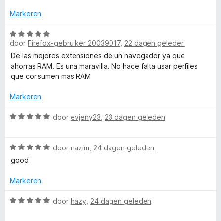
r
i
:
a
d
Markeren
n
5
n
e
g
v
5
r
W
:
a
door
Firefox-gebruiker 20039017
,
22 dagen geleden
i
a
5
n
n
a
De las mejores extensiones de un navegador ya que
v
5
g
r
ahorras RAM. Es una maravilla. No hace falta usar perfiles
a
:
d
que consumen mas RAM
n
5
e
5
v
r
Markeren
a
i
n
n
W
door
evjeny23
,
23 dagen geleden
5
g
a
:
a
W
5
r
door
nazim
,
24 dagen geleden
a
v
d
good
a
a
e
r
n
r
Markeren
d
5
i
e
n
W
door
hazy
,
24 dagen geleden
r
g
a
i
: