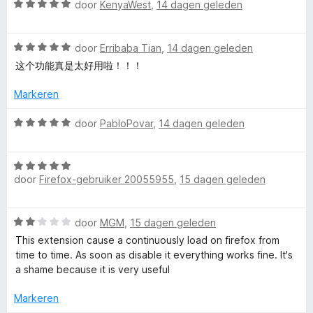
u
i
W
5
door
KenyaWest
,
14 dagen geleden
n
a
v
g
n
a
a
:
W
r
door
Erribaba Tian
,
14 dagen geleden
n
5
a
d
5
这个功能真是太好用啦！！！
t
v
a
e
a
r
r
Markeren
C
n
d
i
5
e
n
W
door
PabloPovar
,
14 dagen geleden
o
r
g
a
i
:
a
n
5
W
n
r
g
door
Firefox-gebruiker 20055955
,
15 dagen geleden
v
a
d
:
a
a
e
t
5
n
r
r
W
door
MGM
,
15 dagen geleden
v
5
d
i
a
a
a
e
n
This extension cause a continuously load on firefox from
a
n
r
g
time to time. As soon as disable it everything works fine. It's
r
i
5
i
:
a shame because it is very useful
d
n
5
e
g
Markeren
v
n
r
: