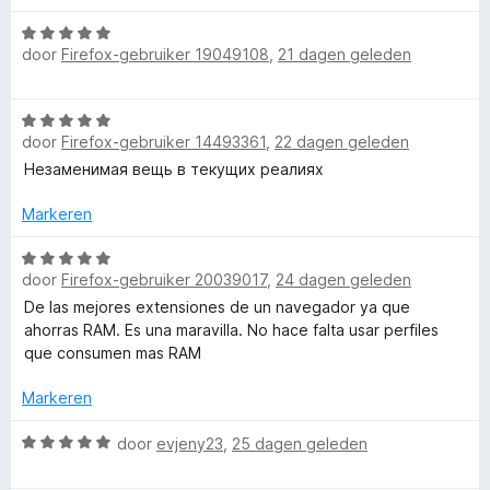
a
e
W
r
r
door
Firefox-gebruiker 19049108
,
21 dagen geleden
a
d
i
a
e
n
r
r
g
W
d
i
:
door
Firefox-gebruiker 14493361
,
22 dagen geleden
a
e
n
5
a
Незаменимая вещь в текущих реалиях
r
g
v
r
i
:
a
d
Markeren
n
5
n
e
g
v
5
r
W
:
a
door
Firefox-gebruiker 20039017
,
24 dagen geleden
i
a
5
n
n
a
De las mejores extensiones de un navegador ya que
v
5
g
r
ahorras RAM. Es una maravilla. No hace falta usar perfiles
a
:
d
que consumen mas RAM
n
5
e
5
v
r
Markeren
a
i
n
n
W
door
evjeny23
,
25 dagen geleden
5
g
a
:
a