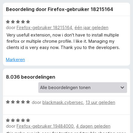
e
:
x
Beoordeling door Firefox-gebruiker 18215164
4
B
l
,
r
6
W
o
door
Firefox-gebruiker 18215164
,
één jaar geleden
i
v
a
w
a
a
Very usefull extension, now i don't have to install multiple
n
r
s
firefox or multiple chrome profile. I like it. Managing my
n
5
d
clients id is very easy now. Thank you to the developers.
e
e
r
g
r
Markeren
i
e
n
8.036 beoordelingen
g
:
n
5
v
v
W
door
blackmask.cybersec
,
13 uur geleden
a
a
n
o
a
5
W
r
door
Firefox-gebruiker 19484000
,
4 dagen geleden
a
d
o
a