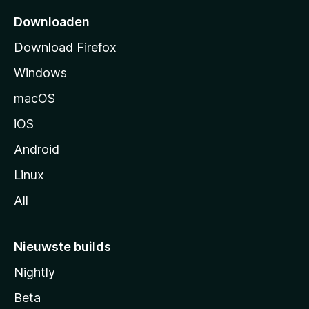
p
Downloaden
a
Download Firefox
g
Windows
i
n
macOS
a
iOS
Android
Linux
All
Nieuwste builds
Nightly
Beta