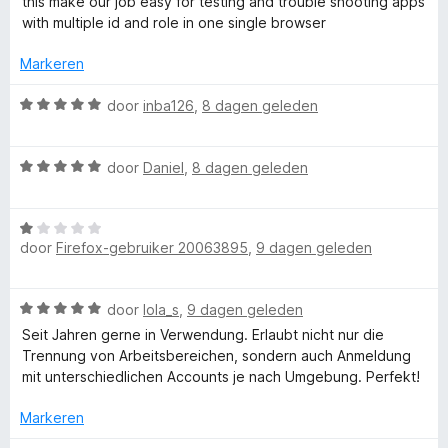
e
this make our job easy for testing and trouble shooting apps
r
r
with multiple id and role in one single browser
r
d
i
e
n
Markeren
F
r
g
i
W
:
door
inba126
,
8 dagen geleden
n
a
i
5
g
a
v
W
:
r
door
Daniel
,
8 dagen geleden
a
r
a
5
d
n
a
v
e
5
e
W
r
a
r
door
Firefox-gebruiker 20063895
,
9 dagen geleden
a
d
n
i
f
a
e
5
n
r
r
g
W
door
lola_s
,
9 dagen geleden
d
i
:
o
a
e
n
Seit Jahren gerne in Verwendung. Erlaubt nicht nur die
5
a
r
g
Trennung von Arbeitsbereichen, sondern auch Anmeldung
v
x
r
i
:
mit unterschiedlichen Accounts je nach Umgebung. Perfekt!
a
d
n
5
n
e
M
g
Markeren
v
5
r
:
a