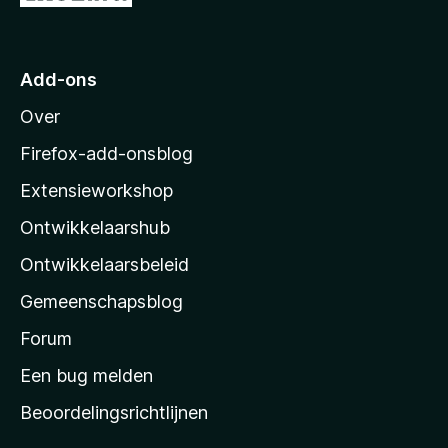
a
a
n
a
5
r
Add-ons
M
Over
o
z
Firefox-add-onsblog
i
Extensieworkshop
l
Ontwikkelaarshub
l
a
Ontwikkelaarsbeleid
’
Gemeenschapsblog
s
s
Forum
t
Een bug melden
a
Beoordelingsrichtlijnen
r
t