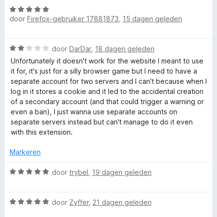
a
i
W
5
n
e
n
door
Firefox-gebruiker 17881873
,
15 dagen geleden
a
v
5
g
a
a
r
:
r
n
W
2
door
DarDar
,
18 dagen geleden
d
5
a
v
e
Unfortunately it doesn't work for the website I meant to use
s
a
a
r
it for, it's just for a silly browser game but I need to have a
r
n
i
separate account for two servers and I can't because when I
d
5
n
log in it stores a cookie and it led to the accidental creation
e
g
of a secondary account (and that could trigger a warning or
r
:
even a ban), I just wanna use separate accounts on
i
5
separate servers instead but can't manage to do it even
n
v
with this extension.
g
a
:
n
Markeren
2
5
v
W
door
trybel
,
19 dagen geleden
a
a
n
a
5
W
r
door
Zyffer
,
21 dagen geleden
a
d