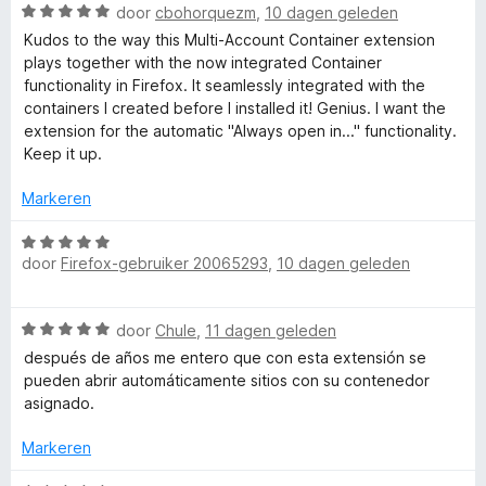
i
W
1
door
cbohorquezm
,
10 dagen geleden
n
u
n
a
v
5
Kudos to the way this Multi-Account Container extension
g
a
a
plays together with the now integrated Container
l
:
r
n
functionality in Firefox. It seamlessly integrated with the
5
d
5
containers I created before I installed it! Genius. I want the
t
v
e
extension for the automatic "Always open in..." functionality.
a
r
Keep it up.
n
i
i
5
n
Markeren
g
-
:
W
5
door
Firefox-gebruiker 20065293
,
10 dagen geleden
a
A
v
a
a
r
c
W
n
door
Chule
,
11 dagen geleden
d
a
5
e
después de años me entero que con esta extensión se
a
r
c
pueden abrir automáticamente sitios con su contenedor
r
i
asignado.
d
n
o
e
g
Markeren
r
: