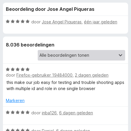
e
:
x
Beoordeling door Jose Angel Piqueras
4
B
l
,
r
6
W
door
Jose Angel Piqueras
,
één jaar geleden
o
i
v
a
w
a
a
n
r
s
n
8.036 beoordelingen
5
d
e
e
r
g
r
i
W
e
n
door
Firefox-gebruiker 19484000
,
2 dagen geleden
a
g
a
this make our job easy for testing and trouble shooting apps
:
n
r
with multiple id and role in one single browser
5
d
v
v
e
Markeren
a
r
n
o
i
W
door
inba126
,
6 dagen geleden
5
n
a
g
a
o
W
:
r
door
Daniel
,
6 dagen geleden