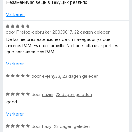
a
Незаменимая вещь в текущих реалиях
r
g
v
r
i
:
a
d
Markeren
n
5
n
e
g
v
5
r
W
:
a
door
Firefox-gebruiker 20039017
,
22 dagen geleden
i
a
5
n
n
a
De las mejores extensiones de un navegador ya que
v
5
g
r
ahorras RAM. Es una maravilla. No hace falta usar perfiles
a
:
d
que consumen mas RAM
n
5
e
5
v
r
Markeren
a
i
n
n
W
door
evjeny23
,
23 dagen geleden
5
g
a
:
a
W
5
r
door
nazim
,
23 dagen geleden
a
v
d
good
a
a
e
r
n
r
Markeren
d
5
i
e
n
W
door
hazy
,
23 dagen geleden
r
g