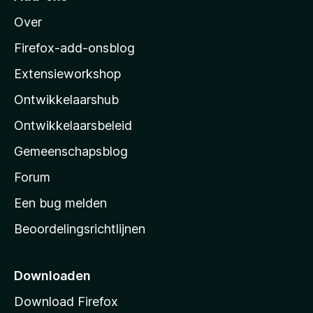
M
Over
o
z
Firefox-add-onsblog
i
Extensieworkshop
l
Ontwikkelaarshub
l
a
Ontwikkelaarsbeleid
’
Gemeenschapsblog
s
s
Forum
t
Een bug melden
a
Beoordelingsrichtlijnen
r
t
p
Downloaden
a
Download Firefox
g