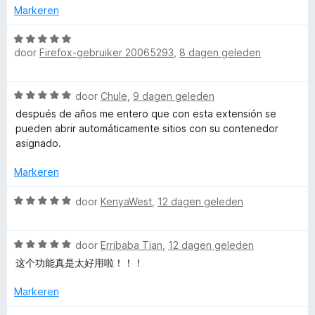
5
n
u
Markeren
g
:
W
l
5
door
Firefox-gebruiker 20065293
,
8 dagen geleden
a
v
a
t
a
r
W
n
door
Chule
,
9 dagen geleden
d
a
5
i
e
después de años me entero que con esta extensión se
a
r
pueden abrir automáticamente sitios con su contenedor
r
i
asignado.
-
d
n
e
g
Markeren
A
r
:
i
W
5
door
KenyaWest
,
12 dagen geleden
c
n
a
v
g
a
a
:
W
r
door
Erribaba Tian
,
12 dagen geleden
n
c
5
a
d
5
这个功能真是太好用啦！！！
v
a
e
o
a
r
r
Markeren
n
d
i