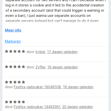
d
5
n
log in it stores a cookie and it led to the accidental creation
e
e
g
of a secondary account (and that could trigger a warning or
r
:
even a ban), I just wanna use separate accounts on
r
i
5
separate servers instead but can't manage to do it even
n
v
with this extension.
g
V
Meer info
a
s
:
o
n
2
u
5
Markeren
v
w
a
u
W
door
trybel
,
17 dagen geleden
n
i
a
5
t
a
v
W
r
door
Zyffer
,
19 dagen geleden
o
a
d
o
a
e
r
W
r
r
door
Firefox-gebruiker 19049108
,
19 dagen geleden
a
d
i
a
e
n
r
r
g
W
d
i
:
door
Firefox-gebruiker 14493361
,
20 dagen geleden
a
e
n
5