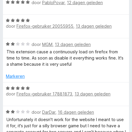
u
5
e
n
W
door
PabloPovar
,
12 dagen geleden
r
g
a
n
i
:
a
n
5
W
r
g
door
Firefox-gebruiker 20055955
,
13 dagen geleden
v
a
d
t
:
a
a
e
5
n
r
r
C
W
door
MGM
,
13 dagen geleden
v
5
d
i
a
a
e
n
This extension cause a continuously load on firefox from
o
a
n
r
g
time to time. As soon as disable it everything works fine. It's
r
5
i
:
a shame because it is very useful
d
n
n
5
e
g
Markeren
v
r
:
a
t
i
W
5
n
n
door
Firefox-gebruiker 17881873
,
13 dagen geleden
a
v
5
a
g
a
a
:
r
n
W
2
door
DarDar
,
16 dagen geleden
i
d
5
a
v
e
Unfortunately it doesn't work for the website I meant to use
a
a
r
it for, it's just for a silly browser game but I need to have a
n
r
n
i
separate account for two servers and I can't because when I