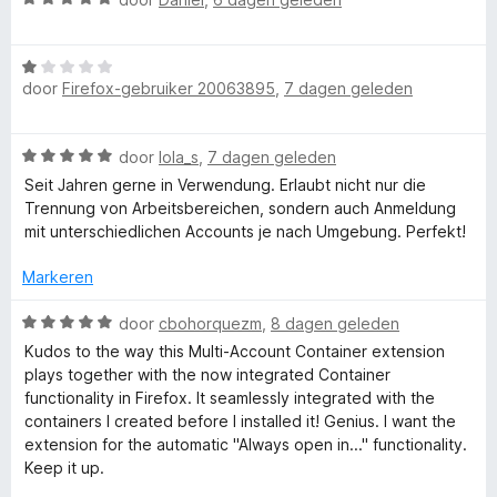
a
5
d
r
a
v
e
W
r
a
r
F
door
Firefox-gebruiker 20063895
,
7 dagen geleden
a
d
n
i
a
e
5
n
r
r
g
i
W
door
lola_s
,
7 dagen geleden
d
i
:
a
e
n
Seit Jahren gerne in Verwendung. Erlaubt nicht nur die
5
r
a
r
g
Trennung von Arbeitsbereichen, sondern auch Anmeldung
v
r
i
:
mit unterschiedlichen Accounts je nach Umgebung. Perfekt!
a
e
d
n
5
n
e
g
Markeren
v
5
r
f
:
a
i
W
1
door
cbohorquezm
,
8 dagen geleden
n
n
a
v
5
Kudos to the way this Multi-Account Container extension
o
g
a
a
plays together with the now integrated Container
:
r
n
functionality in Firefox. It seamlessly integrated with the
x
5
d
5
containers I created before I installed it! Genius. I want the
v
e
extension for the automatic "Always open in..." functionality.
a
M
r
Keep it up.
n
i