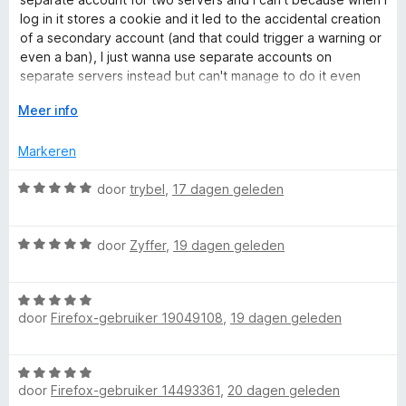
d
5
n
log in it stores a cookie and it led to the accidental creation
e
e
g
of a secondary account (and that could trigger a warning or
r
:
even a ban), I just wanna use separate accounts on
r
i
5
separate servers instead but can't manage to do it even
n
v
with this extension.
g
V
Meer info
a
s
:
o
n
2
u
5
Markeren
v
w
a
u
W
door
trybel
,
17 dagen geleden
n
i
a
5
t
a
v
W
r
door
Zyffer
,
19 dagen geleden
o
a
d
o
a
e
r
W
r
r
door
Firefox-gebruiker 19049108
,
19 dagen geleden
a
d
i
a
e
n
r
r
g
W
d
i
:
door
Firefox-gebruiker 14493361
,
20 dagen geleden
a
e
n
5