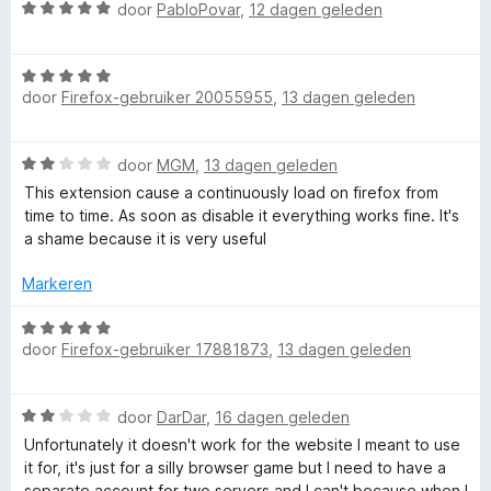
u
5
e
n
W
door
PabloPovar
,
12 dagen geleden
r
g
a
n
i
:
a
n
5
W
r
g
door
Firefox-gebruiker 20055955
,
13 dagen geleden
v
a
d
t
:
a
a
e
5
n
r
r
C
W
door
MGM
,
13 dagen geleden
v
5
d
i
a
a
e
n
This extension cause a continuously load on firefox from
o
a
n
r
g
time to time. As soon as disable it everything works fine. It's
r
5
i
:
a shame because it is very useful
d
n
n
5
e
g
Markeren
v
r
:
a
t
i
W
5
n
n
door
Firefox-gebruiker 17881873
,
13 dagen geleden
a
v
5
a
g
a
a
:
r
n
W
2
door
DarDar
,
16 dagen geleden
i
d
5
a
v
e
Unfortunately it doesn't work for the website I meant to use
a
a
r
it for, it's just for a silly browser game but I need to have a
n
r
n
i
separate account for two servers and I can't because when I