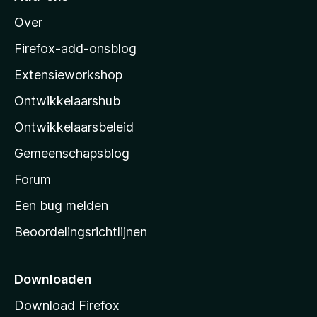
M
Over
o
z
Firefox-add-onsblog
i
Extensieworkshop
l
Ontwikkelaarshub
l
a
Ontwikkelaarsbeleid
’
Gemeenschapsblog
s
s
Forum
t
Een bug melden
a
Beoordelingsrichtlijnen
r
t
p
Downloaden
a
Download Firefox
g