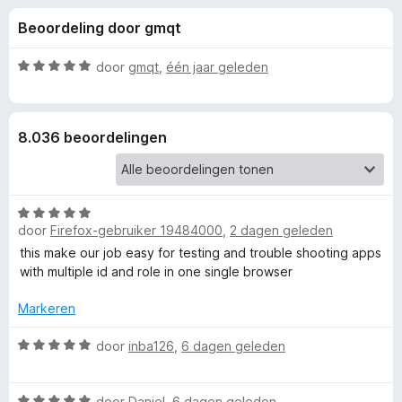
e
:
x
Beoordeling door gmqt
4
B
l
,
r
6
W
door
gmqt
,
één jaar geleden
o
i
v
a
w
a
a
n
r
s
n
8.036 beoordelingen
5
d
e
e
r
g
r
i
W
e
n
door
Firefox-gebruiker 19484000
,
2 dagen geleden
a
g
a
this make our job easy for testing and trouble shooting apps
:
n
r
with multiple id and role in one single browser
5
d
v
v
e
Markeren
a
r
n
o
i
W
door
inba126
,
6 dagen geleden
5
n
a
g
a
o
W
:
r
door
Daniel
,
6 dagen geleden