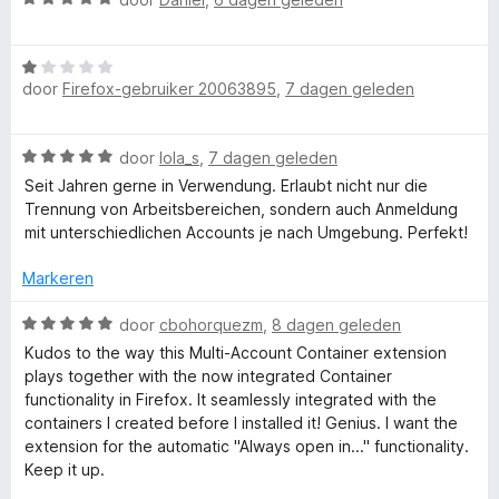
a
5
d
r
a
v
e
W
r
a
r
F
door
Firefox-gebruiker 20063895
,
7 dagen geleden
a
d
n
i
a
e
5
n
r
r
g
i
W
door
lola_s
,
7 dagen geleden
d
i
:
a
e
n
Seit Jahren gerne in Verwendung. Erlaubt nicht nur die
5
r
a
r
g
Trennung von Arbeitsbereichen, sondern auch Anmeldung
v
r
i
:
mit unterschiedlichen Accounts je nach Umgebung. Perfekt!
a
e
d
n
5
n
e
g
Markeren
v
5
r
f
:
a
i
W
1
door
cbohorquezm
,
8 dagen geleden
n
n
a
v
5
Kudos to the way this Multi-Account Container extension
o
g
a
a
plays together with the now integrated Container
:
r
n
functionality in Firefox. It seamlessly integrated with the
x
5
d
5
containers I created before I installed it! Genius. I want the
v
e
extension for the automatic "Always open in..." functionality.
a
M
r
Keep it up.
n
i