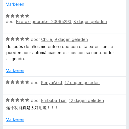
5
n
u
Markeren
g
:
W
l
5
door
Firefox-gebruiker 20065293
,
8 dagen geleden
a
v
a
t
a
r
W
n
door
Chule
,
9 dagen geleden
d
a
5
i
e
después de años me entero que con esta extensión se
a
r
pueden abrir automáticamente sitios con su contenedor
r
i
asignado.
-
d
n
e
g
Markeren
A
r
:
i
W
5
door
KenyaWest
,
12 dagen geleden
c
n
a
v
g
a
a
:
W
r
door
Erribaba Tian
,
12 dagen geleden
n
c
5
a
d
5
这个功能真是太好用啦！！！
v
a
e
o
a
r
r
Markeren
n
d
i