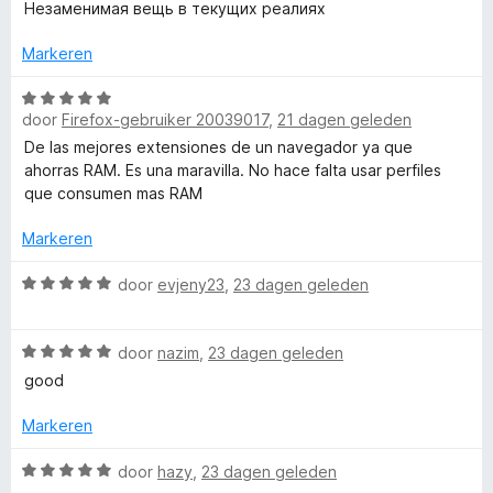
a
Незаменимая вещь в текущих реалиях
r
g
v
r
i
:
a
d
Markeren
n
5
n
e
g
v
5
r
W
:
a
door
Firefox-gebruiker 20039017
,
21 dagen geleden
i
a
5
n
n
a
De las mejores extensiones de un navegador ya que
v
5
g
r
ahorras RAM. Es una maravilla. No hace falta usar perfiles
a
:
d
que consumen mas RAM
n
5
e
5
v
r
Markeren
a
i
n
n
W
door
evjeny23
,
23 dagen geleden
5
g
a
:
a
W
5
r
door
nazim
,
23 dagen geleden
a
v
d
good
a
a
e
r
n
r
Markeren
d
5
i
e
n
W
door
hazy
,
23 dagen geleden
r
g