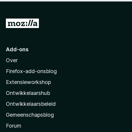
n
g
5
:
5
N
v
a
a
n
a
5
r
Add-ons
M
Over
o
z
Firefox-add-onsblog
i
Extensieworkshop
l
Ontwikkelaarshub
l
a
Ontwikkelaarsbeleid
’
Gemeenschapsblog
s
s
Forum