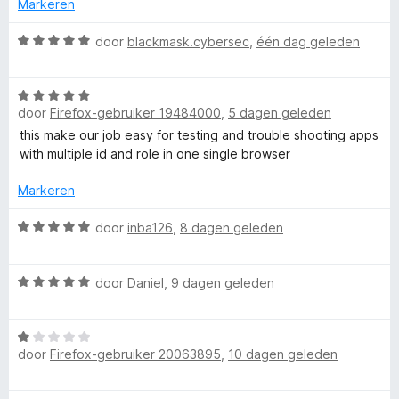
d
Markeren
e
r
r
W
door
blackmask.cybersec
,
één dag geleden
i
a
F
n
a
W
g
r
i
door
Firefox-gebruiker 19484000
,
5 dagen geleden
a
:
d
a
5
e
this make our job easy for testing and trouble shooting apps
r
v
r
with multiple id and role in one single browser
r
d
a
i
e
n
n
Markeren
e
r
5
g
i
W
:
door
inba126
,
8 dagen geleden
f
n
a
5
g
a
v
W
:
r
o
door
Daniel
,
9 dagen geleden
a
a
5
d
n
a
v
e
5
x
W
r
a
r
door
Firefox-gebruiker 20063895
,
10 dagen geleden
a
d
n
i
M
a
e
5
n
r
r
g