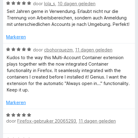
W
door
lola_s
,
10 dagen geleden
u
d
i
:
a
e
n
Seit Jahren gerne in Verwendung. Erlaubt nicht nur die
5
a
r
g
Trennung von Arbeitsbereichen, sondern auch Anmeldung
v
l
r
i
:
mit unterschiedlichen Accounts je nach Umgebung. Perfekt!
a
d
n
5
n
t
e
g
Markeren
v
5
r
:
a
i
i
W
1
door
cbohorquezm
,
11 dagen geleden
n
n
a
v
5
Kudos to the way this Multi-Account Container extension
g
a
a
-
plays together with the now integrated Container
:
r
n
functionality in Firefox. It seamlessly integrated with the
5
d
5
containers I created before I installed it! Genius. I want the
A
v
e
extension for the automatic "Always open in..." functionality.
a
r
Keep it up.
c
n
i
5
n
Markeren
g
c
:
W
5
door
Firefox-gebruiker 20065293
,
11 dagen geleden
a
o
v
a
a
r