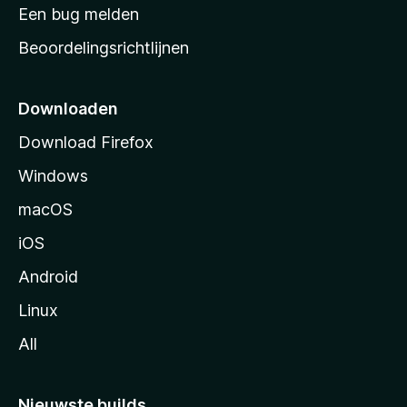
t
Een bug melden
a
Beoordelingsrichtlijnen
r
t
p
Downloaden
a
Download Firefox
g
Windows
i
n
macOS
a
iOS
Android
Linux
All
Nieuwste builds