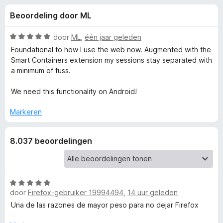
e
:
x
Beoordeling door ML
4
B
l
,
r
6
W
door
ML
,
één jaar geleden
o
i
v
a
Foundational to how I use the web now. Augmented with the
w
a
a
Smart Containers extension my sessions stay separated with
n
r
s
a minimum of fuss.
n
5
d
e
e
We need this functionality on Android!
r
g
r
i
Markeren
e
n
g
8.037 beoordelingen
:
n
5
v
v
a
n
W
o
door
Firefox-gebruiker 19994494
,
14 uur geleden
5
a
a
Una de las razones de mayor peso para no dejar Firefox
o
r