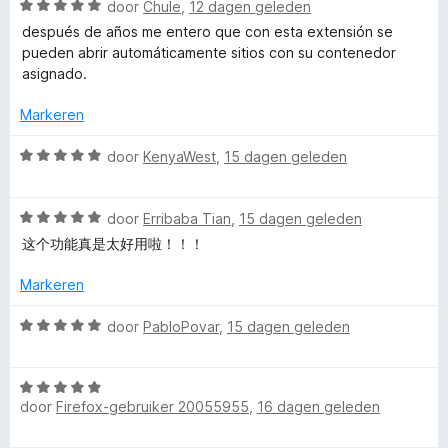
u
W
n
door
Chule
,
12 dagen geleden
d
a
5
e
después de años me entero que con esta extensión se
n
a
r
pueden abrir automáticamente sitios con su contenedor
r
i
asignado.
d
n
t
e
g
Markeren
r
:
C
i
W
5
door
KenyaWest
,
15 dagen geleden
n
a
v
o
g
a
a
:
W
r
door
Erribaba Tian
,
15 dagen geleden
n
5
n
a
d
5
这个功能真是太好用啦！！！
v
a
e
a
r
r
Markeren
t
n
d
i
5
e
n
W
door
PabloPovar
,
15 dagen geleden
a
r
g
a
i
:
a
i
n
5
W
r
g
door
Firefox-gebruiker 20055955
,
16 dagen geleden
v
a
d
:
a
a
n
e