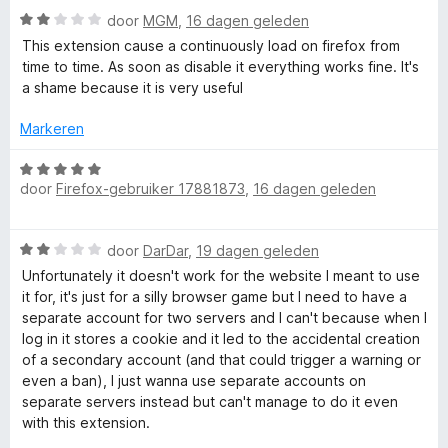
5
n
r
r
W
door
MGM
,
16 dagen geleden
v
5
d
i
e
a
a
e
n
This extension cause a continuously load on firefox from
a
n
r
g
time to time. As soon as disable it everything works fine. It's
r
r
5
i
:
a shame because it is very useful
d
n
5
e
s
g
Markeren
v
r
:
a
i
W
5
n
n
door
Firefox-gebruiker 17881873
,
16 dagen geleden
a
v
5
g
a
a
:
r
n
W
2
door
DarDar
,
19 dagen geleden
d
5
a
v
e
Unfortunately it doesn't work for the website I meant to use
a
a
r
it for, it's just for a silly browser game but I need to have a
r
n
i
separate account for two servers and I can't because when I
d
5
n
log in it stores a cookie and it led to the accidental creation
e
g
of a secondary account (and that could trigger a warning or
r
:
even a ban), I just wanna use separate accounts on
i
5
separate servers instead but can't manage to do it even
n
v
with this extension.
g
a