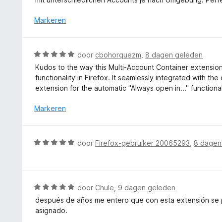
5
i
r
v
n
d
Markeren
a
g
e
n
:
r
5
1
i
W
door
cbohorquezm
,
8 dagen geleden
v
n
a
a
Kudos to the way this Multi-Account Container extensio
g
a
n
functionality in Firefox. It seamlessly integrated with the 
:
r
5
extension for the automatic "Always open in..." functional
5
d
v
e
Markeren
a
r
n
i
5
n
W
door
Firefox-gebruiker 20065293
,
8 dagen
g
a
:
a
5
r
v
d
W
door
Chule
,
9 dagen geleden
a
e
a
n
después de años me entero que con esta extensión se 
r
a
5
asignado.
i
r