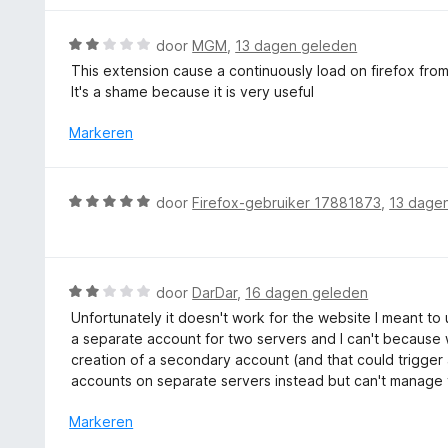
a
i
r
n
n
d
5
W
door
MGM
,
13 dagen geleden
g
e
a
This extension cause a continuously load on firefox from 
:
r
a
It's a shame because it is very useful
5
i
r
v
n
d
Markeren
a
g
e
n
:
r
5
5
i
W
door
Firefox-gebruiker 17881873
,
13 dage
v
n
a
a
g
a
n
:
r
5
2
d
W
door
DarDar
,
16 dagen geleden
v
e
a
a
Unfortunately it doesn't work for the website I meant to us
r
a
n
a separate account for two servers and I can't because wh
i
r
5
creation of a secondary account (and that could trigger
n
d
accounts on separate servers instead but can't manage t
g
e
:
r
Markeren
5
i