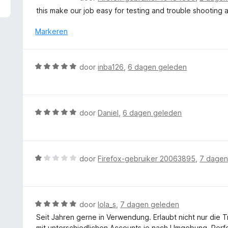
5
a
this make our job easy for testing and trouble shooting a
v
a
a
r
Markeren
n
d
5
e
r
W
door
inba126
,
6 dagen geleden
i
a
n
a
g
r
:
d
W
door
Daniel
,
6 dagen geleden
5
e
a
v
r
a
a
i
r
n
n
d
5
W
door
Firefox-gebruiker 20063895
,
7 dagen
g
e
a
:
r
a
5
i
r
v
n
d
W
door
lola_s
,
7 dagen geleden
a
g
e
a
n
Seit Jahren gerne in Verwendung. Erlaubt nicht nur di
:
r
a
5
mit unterschiedlichen Accounts je nach Umgebung. Perf