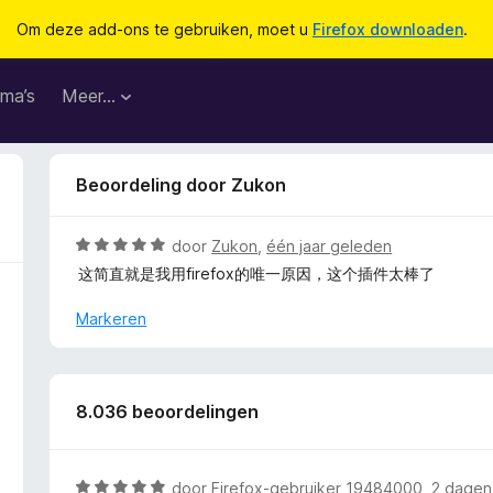
Om deze add-ons te gebruiken, moet u
Firefox downloaden
.
ma’s
Meer…
Beoordeling door Zukon
W
door
Zukon
,
één jaar geleden
a
这简直就是我用firefox的唯一原因，这个插件太棒了
a
r
Markeren
d
e
r
i
8.036 beoordelingen
n
g
:
W
door
Firefox-gebruiker 19484000
,
2 dagen