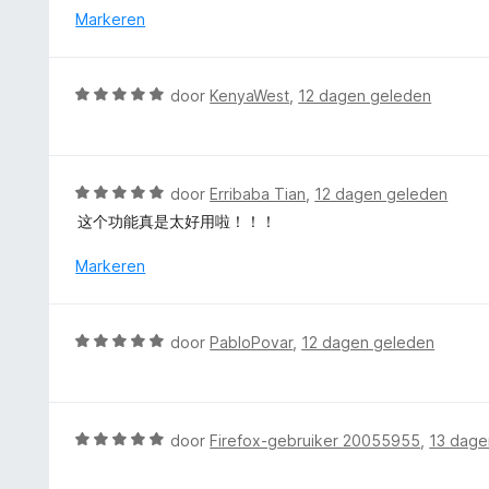
n
d
Markeren
g
e
:
r
5
i
W
door
KenyaWest
,
12 dagen geleden
v
n
a
a
g
a
n
:
r
5
5
d
W
door
Erribaba Tian
,
12 dagen geleden
v
e
a
a
这个功能真是太好用啦！！！
r
a
n
i
r
Markeren
5
n
d
g
e
:
r
W
door
PabloPovar
,
12 dagen geleden
5
i
a
v
n
a
a
g
r
n
:
d
5
W
door
Firefox-gebruiker 20055955
,
13 dage
5
e
a
v
r
a