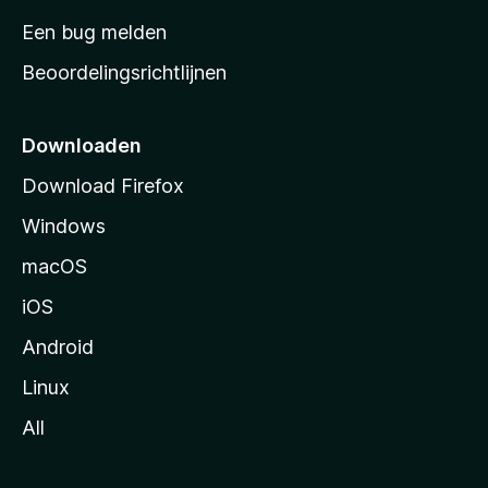
t
Een bug melden
a
Beoordelingsrichtlijnen
r
t
p
Downloaden
a
Download Firefox
g
Windows
i
n
macOS
a
iOS
Android
Linux
All