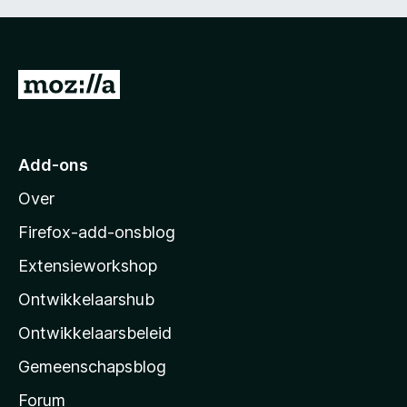
N
a
a
r
Add-ons
M
Over
o
z
Firefox-add-onsblog
i
Extensieworkshop
l
Ontwikkelaarshub
l
a
Ontwikkelaarsbeleid
’
Gemeenschapsblog
s
s
Forum