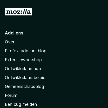
N
a
a
r
Add-ons
M
Over
o
z
Firefox-add-onsblog
i
Extensieworkshop
l
Ontwikkelaarshub
l
a
Ontwikkelaarsbeleid
’
Gemeenschapsblog
s
s
Forum
t
Een bug melden