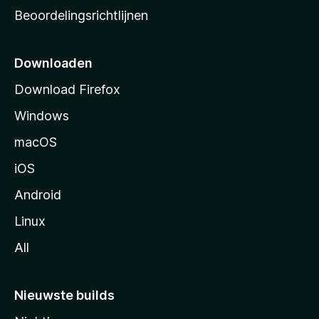
a
Beoordelingsrichtlijnen
r
t
p
Downloaden
a
Download Firefox
g
Windows
i
n
macOS
a
iOS
Android
Linux
All
Nieuwste builds