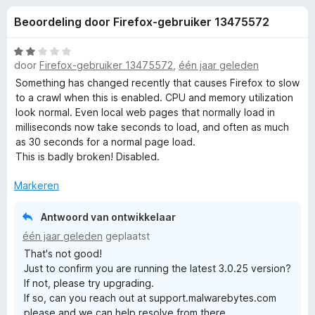
e
:
x
Beoordeling door Firefox-gebruiker 13475572
4
B
l
,
r
2
W
o
door
Firefox-gebruiker 13475572
,
één jaar geleden
i
v
a
w
a
a
Something has changed recently that causes Firefox to slow
n
r
s
to a crawl when this is enabled. CPU and memory utilization
n
5
d
look normal. Even local web pages that normally load in
e
e
milliseconds now take seconds to load, and often as much
r
g
r
as 30 seconds for a normal page load.
i
This is badly broken! Disabled.
e
n
g
Markeren
:
n
2
Antwoord van ontwikkelaar
v
v
één jaar geleden
geplaatst
a
That's not good!
n
Just to confirm you are running the latest 3.0.25 version?
o
5
If not, please try upgrading.
If so, can you reach out at support.malwarebytes.com
o
please and we can help resolve from there.