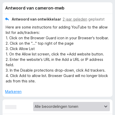
e
:
x
Antwoord van cameron-mwb
4
B
l
,
r
2
Antwoord van ontwikkelaar
2 jaar geleden
geplaatst
o
i
v
Here are some instructions for adding YouTube to the allow
w
a
list for ads/trackers:
n
s
n
1. Click on the Browser Guard icon in your Browser's toolbar.
5
e
2. Click on the "..." top right of the page
r
3. Click Allow List
g
1. On the Allow list screen, click the +Add website button.
2. Enter the website's URL in the Add a URL or IP address
e
field.
3. In the Disable protections drop-down, click Ad trackers.
n
4. Click Add to allow list. Browser Guard will no longer block
ads from this site.
v
Markeren
o
o