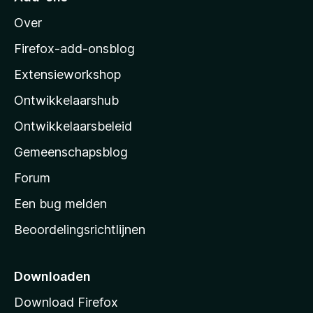
M
Over
o
z
Firefox-add-onsblog
i
Extensieworkshop
l
Ontwikkelaarshub
l
a
Ontwikkelaarsbeleid
’
Gemeenschapsblog
s
s
Forum
t
Een bug melden
a
Beoordelingsrichtlijnen
r
t
p
Downloaden
a
Download Firefox
g