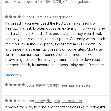
door
Firefox-gebruiker 18696726
,
één jaar geleden
a
e
a
r
r
i
W
door
Sam
,
één jaar geleden
d
n
a
e
It's great! If you ever used the RSS Livemarks feed from
g
a
r
Firefox, this is it, broken out as an extension. I only wish they
:
r
i
add a UI for .mp3 media (i.e. podcasts) so they would look
5
d
n
and play nicely on the livemarks page. Currently when I click
v
e
g
the mp3 link in the RSS page, the firefox mp3 UI shows up
a
r
:
and since it is streaming, it breaks on some sites. Most site
n
i
4
will limit then number of connection and since the FF
5
n
v
browser go back after playing a small chunk to download
g
a
the next chunk, it timesout and doesn't play past 10 minutes.
:
n
4
5
Markeren
v
a
W
door
解体中共救中国
,
één jaar geleden
n
a
5
a
W
r
door
abbey2k1
,
één jaar geleden
a
d
It works for sure, but like a lot of extensions like it, it doesn't
a