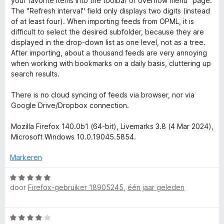
:
your favorite items into the toolbar or overflow menu" page.
d
n
5
The "Refresh interval" field only displays two digits (instead
e
g
v
of at least four). When importing feeds from OPML, it is
r
:
a
difficult to select the desired subfolder, because they are
i
5
n
displayed in the drop-down list as one level, not as a tree.
n
v
5
After importing, about a thousand feeds are very annoying
g
a
when working with bookmarks on a daily basis, cluttering up
:
n
search results.
2
5
v
There is no cloud syncing of feeds via browser, nor via
a
Google Drive/Dropbox connection.
n
5
Mozilla Firefox 140.0b1 (64-bit), Livemarks 3.8 (4 Mar 2024),
Microsoft Windows 10.0.19045.5854.
Markeren
W
door
Firefox-gebruiker 18905245
,
één jaar geleden
a
a
r
W
d