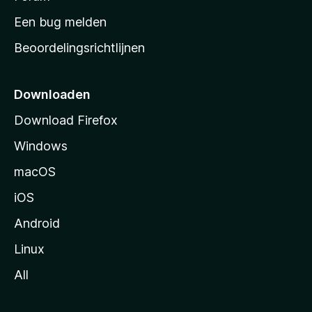
t
Een bug melden
a
Beoordelingsrichtlijnen
r
t
p
Downloaden
a
Download Firefox
g
Windows
i
n
macOS
a
iOS
Android
Linux
All