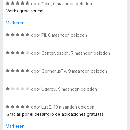
W
r
door
Odie
,
6 maanden geleden
i
:
r
a
d
n
Works great for me.
5
a
e
g
v
r
r
L
Markeren
:
a
d
i
5
n
e
n
W
door
Pij
,
6 maanden geleden
v
5
i
r
g
a
a
i
:
a
n
v
n
4
W
r
door
CenterJoseph
,
7 maanden geleden
5
g
v
a
d
:
e
a
a
e
5
n
W
r
door
GermanusTV
,
9 maanden geleden
r
v
5
a
d
i
m
a
a
e
n
n
W
r
door
Ugarov
,
9 maanden geleden
r
g
a
5
a
d
i
:
a
e
n
5
r
W
r
door
LuisE
,
10 maanden geleden
r
g
v
a
d
i
:
a
Gracias por el desarrollo de aplicaciones gratuitas!
a
e
n
4
n
k
r
r
g
v
5
Markeren