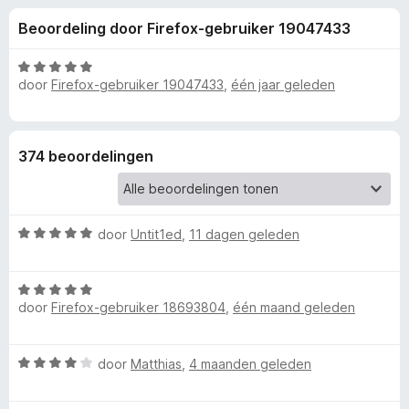
e
:
x
Beoordeling door Firefox-gebruiker 19047433
4
B
l
,
r
6
W
o
door
Firefox-gebruiker 19047433
,
één jaar geleden
i
v
a
w
a
a
n
r
s
n
5
d
e
374 beoordelingen
e
r
g
r
i
e
n
W
door
Untit1ed
,
11 dagen geleden
g
a
:
n
a
5
W
r
v
v
door
Firefox-gebruiker 18693804
,
één maand geleden
a
d
a
a
e
n
r
r
o
5
W
door
Matthias
,
4 maanden geleden
d
i
a
e
n
o
a
r
g