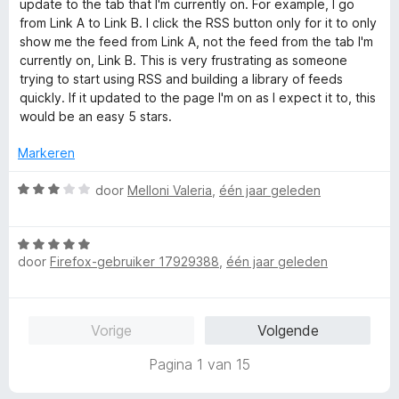
e
update to the tab that I'm currently on. For example, I go
r
r
from Link A to Link B. I click the RSS button only for it to only
d
i
show me the feed from Link A, not the feed from the tab I'm
e
n
currently on, Link B. This is very frustrating as someone
r
g
trying to start using RSS and building a library of feeds
i
:
quickly. If it updated to the page I'm on as I expect it to, this
n
5
would be an easy 5 stars.
g
v
:
a
Markeren
3
n
v
5
W
door
Melloni Valeria
,
één jaar geleden
a
a
n
a
5
W
r
door
Firefox-gebruiker 17929388
,
één jaar geleden
a
d
a
e
r
r
d
i
Vorige
Volgende
e
n
r
g
Pagina 1 van 15
i
:
n
3