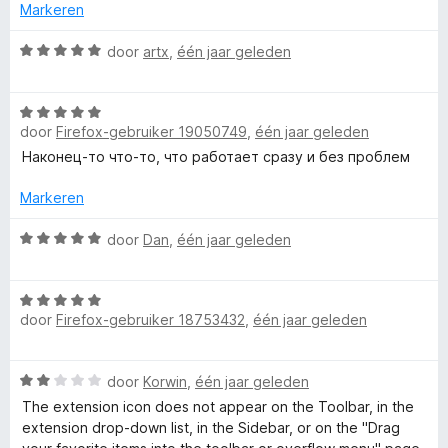
5
r
Markeren
d
e
W
door
artx
,
één jaar geleden
r
a
i
a
n
W
r
g
door
Firefox-gebruiker 19050749
,
één jaar geleden
a
d
:
a
e
Наконец-то что-то, что работает сразу и без проблем
5
r
r
v
d
i
Markeren
a
e
n
n
r
W
g
door
Dan
,
één jaar geleden
5
i
a
:
n
a
5
W
g
r
v
door
Firefox-gebruiker 18753432
,
één jaar geleden
a
:
d
a
a
5
e
n
r
v
r
5
W
door
Korwin
,
één jaar geleden
d
a
i
a
e
n
n
The extension icon does not appear on the Toolbar, in the
a
r
5
g
extension drop-down list, in the Sidebar, or on the "Drag
r
i