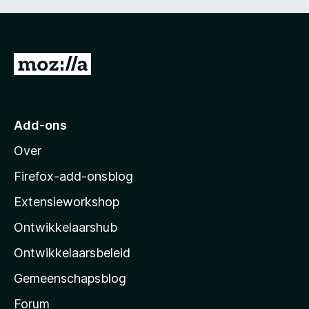
N
a
a
r
Add-ons
M
Over
o
z
Firefox-add-onsblog
i
Extensieworkshop
l
Ontwikkelaarshub
l
a
Ontwikkelaarsbeleid
’
Gemeenschapsblog
s
s
Forum