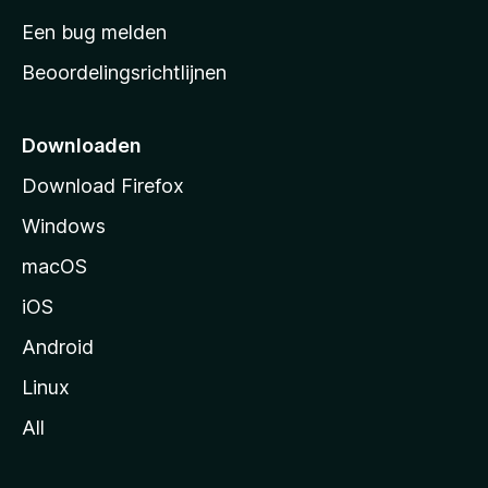
t
Een bug melden
a
Beoordelingsrichtlijnen
r
t
p
Downloaden
a
Download Firefox
g
Windows
i
n
macOS
a
iOS
Android
Linux
All