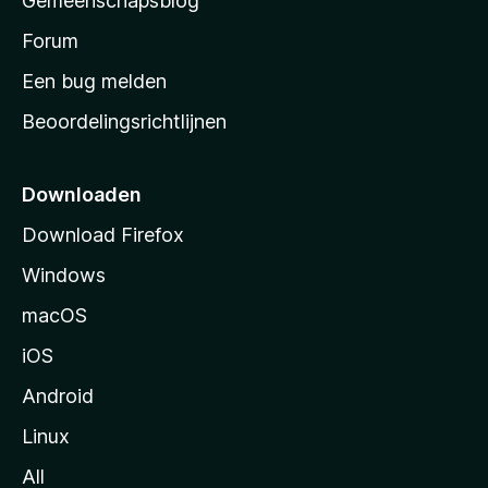
Gemeenschapsblog
s
s
Forum
t
Een bug melden
a
Beoordelingsrichtlijnen
r
t
p
Downloaden
a
Download Firefox
g
Windows
i
n
macOS
a
iOS
Android
Linux
All