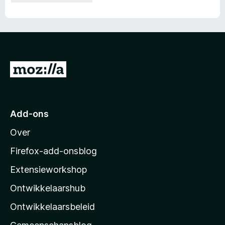
g
e
T
N
o
a
a
o
r
Add-ons
M
l
Over
o
z
Firefox-add-onsblog
i
Extensieworkshop
l
Ontwikkelaarshub
l
a
Ontwikkelaarsbeleid
’