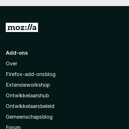
n
g
5
:
5
v
N
a
a
n
5
a
r
Add-ons
M
Over
o
z
Firefox-add-onsblog
i
Extensieworkshop
l
Ontwikkelaarshub
l
a
Ontwikkelaarsbeleid
’
Gemeenschapsblog
s
s
Forum