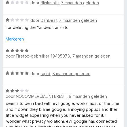
n
W
door
Blinkmoth
,
7 maanden geleden
5
a
l
a
W
r
door
DanDeaf
,
7 maanden geleden
e
a
d
for deleting the Yandex translator
a
e
r
r
r
Markeren
d
i
,
e
n
W
r
g
door
Firefox-gebruiker 19435078
,
7 maanden geleden
a
i
:
a
I
n
1
r
W
g
door
rapid
,
8 maanden geleden
v
d
m
a
:
a
e
a
1
n
r
T
W
r
v
5
i
door
NOCOMMERCIALINTEREST
,
9 maanden geleden
a
d
a
n
a
e
n
seems to be in bed with evil google. works most of the time
r
g
r
r
5
and if down they blame google. annoying popups and their
:
d
i
little widget appearing when you never asked for it. I
5
a
e
n
wonder what privacy violations evil google has connected
v
r
g