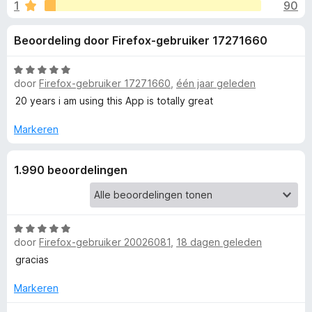
e
1
90
g
x
:
B
l
Beoordeling door Firefox-gebruiker 17271660
4
r
,
o
i
5
W
w
door
Firefox-gebruiker 17271660
,
één jaar geleden
v
a
s
n
a
a
20 years i am using this App is totally great
e
n
r
5
d
r
Markeren
g
e
r
e
1.990 beoordelingen
i
n
n
g
:
W
5
v
door
Firefox-gebruiker 20026081
,
18 dagen geleden
a
v
a
gracias
a
o
r
n
d
Markeren
5
o
e