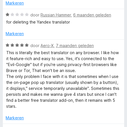
b
r
r
g
Markeren
a
d
i
:
n
s
e
n
4
W
door
Russian Hammer
,
6 maanden geleden
5
r
g
v
a
for deleting the Yandex translator
i
:
a
a
i
n
5
n
r
Markeren
g
v
5
d
t
:
a
e
W
door
Aero-X
,
7 maanden geleden
5
n
r
a
This is literally the best translator on any browser. I like how
e
v
5
i
a
it feature-rich and easy to use. Yes, it's connected to the
a
n
r
"Evil-Google" but if you're using privacy-first browsers like
n
V
g
d
Brave or Tor, That won't be an issue.
5
:
e
The only problem I face with it is that sometimes when I use
1
r
e
the on-page pop up translator (usually shown by a button),
v
i
it displays," service temporarily unavailable". Sometimes this
a
n
persists and makes me wanna give 4 stars but since I can't
r
n
g
find a better free translator add-on, then it remains with 5
5
:
stars.
t
5
v
Markeren
a
a