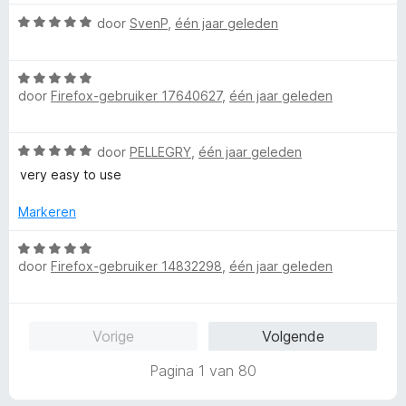
:
r
n
W
door
SvenP
,
één jaar geleden
5
d
5
a
v
e
a
a
r
W
r
n
i
door
Firefox-gebruiker 17640627
,
één jaar geleden
a
d
5
n
a
e
g
r
r
:
W
door
PELLEGRY
,
één jaar geleden
d
i
5
a
e
n
very easy to use
v
a
r
g
a
r
i
Markeren
:
n
d
n
5
5
e
W
g
v
r
door
Firefox-gebruiker 14832298
,
één jaar geleden
a
:
a
i
a
5
n
n
r
v
5
g
d
a
Vorige
Volgende
:
e
n
5
r
5
Pagina 1 van 80
v
i
a
n