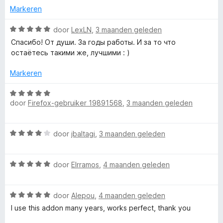
r
v
r
Markeren
a
i
n
n
W
door
LexLN
,
3 maanden geleden
t
5
g
a
Спасибо! От души. За годы работы. И за то что
:
a
остаётесь такими же, лучшими : )
a
1
r
v
d
Markeren
l
a
e
n
r
W
5
i
e
door
Firefox-gebruiker 19891568
,
3 maanden geleden
a
n
a
g
r
r
W
:
door
jbaltagi
,
3 maanden geleden
d
a
5
e
,
a
v
r
W
r
door
Elrramos
,
4 maanden geleden
a
i
W
a
d
n
n
a
e
5
g
W
r
door
Alepou
,
4 maanden geleden
r
:
e
a
d
i
I use this addon many years, works perfect, thank you
5
a
e
n
v