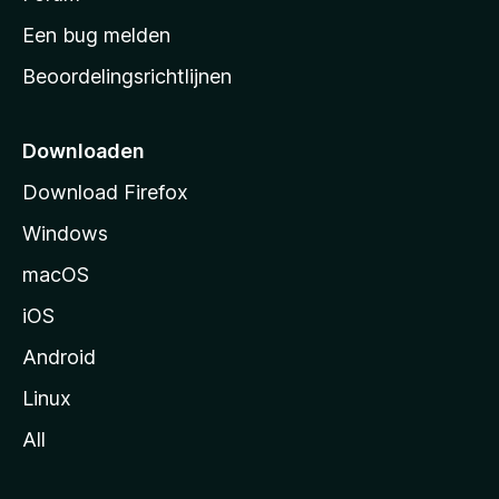
t
Een bug melden
a
Beoordelingsrichtlijnen
r
t
p
Downloaden
a
Download Firefox
g
Windows
i
n
macOS
a
iOS
Android
Linux
All