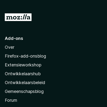
5
:
1
v
N
a
a
n
5
a
r
Add-ons
M
Over
o
z
Firefox-add-onsblog
i
Extensieworkshop
l
Ontwikkelaarshub
l
a
Ontwikkelaarsbeleid
’
Gemeenschapsblog
s
s
Forum
t