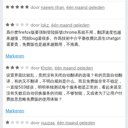
e
v
w
5
use with a full-screen pop-up window to sign up with an
a
u
W
door
naeem rihan
,
één maand geleden
account once per hour in the two hours I've had the add-on,
n
i
a
-
and there was an exact one hour gap between the pop-ups.
5
t
a
That tells me all I need to know about this add-on and what I
v
W
r
door
lokz
,
één maand geleden
can expect from it going forward, and I'm uninstalling it. Do
沉
o
a
d
better.
爲什麽firefox版要强制登陸賬號chrome系就不用，翻譯速度也越
o
a
e
來越慢，閃頻bug還很多。作爲技術中介平臺收費比原生chatgpt
浸
r
r
r
還要貴，免費版也是越來越難用，不推薦。
d
i
式
e
n
Markeren
r
g
i
:
W
翻
door
Kholin
,
één maand geleden
n
5
a
设置界面比较乱，竟然没有关闭自动翻译的选项？有的页面自动翻
g
v
a
译，有的又不翻译，不明白规则是什么。而且免费版非常不稳定，
译
:
a
r
一直报503错误，明明单独测试每个服务都是正常的，看起来甚至
2
n
d
没有失败后自动切换服务的功能，不够智能，又或者为了让用户付
v
5
e
费故意忽略免费版的使用体验？
a
r
n
i
Markeren
5
n
g
W
door
yuuzaa
,
één maand geleden
: