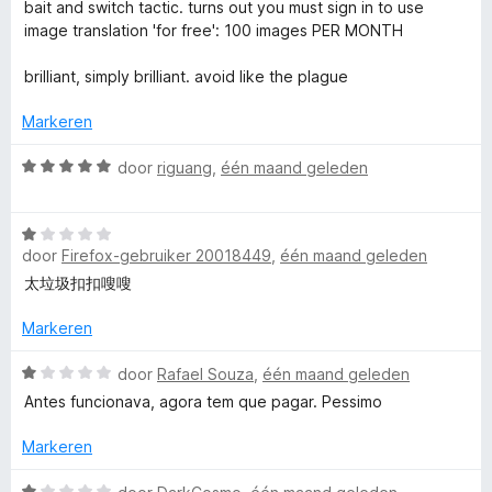
a
bait and switch tactic. turns out you must sign in to use
3
a
image translation 'for free': 100 images PER MONTH
v
r
a
d
brilliant, simply brilliant. avoid like the plague
n
e
5
r
Markeren
i
n
W
door
riguang
,
één maand geleden
g
a
:
a
1
W
r
v
door
Firefox-gebruiker 20018449
,
één maand geleden
a
d
a
a
e
太垃圾扣扣嗖嗖
n
r
r
5
d
i
Markeren
e
n
r
W
g
door
Rafael Souza
,
één maand geleden
i
a
:
Antes funcionava, agora tem que pagar. Pessimo
n
a
5
g
r
v
Markeren
:
d
a
1
e
n
W