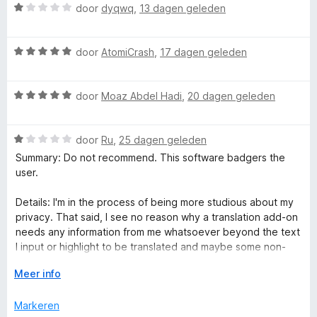
i
W
:
door
dyqwq
,
13 dagen geleden
a
e
n
a
5
n
g
a
v
5
T
W
:
r
door
AtomiCrash
,
17 dagen geleden
a
a
5
d
n
r
a
v
e
5
W
r
door
Moaz Abdel Hadi
,
20 dagen geleden
a
r
a
d
n
i
a
a
e
5
n
W
r
door
Ru
,
25 dagen geleden
r
g
n
a
d
i
:
Summary: Do not recommend. This software badgers the
a
e
n
1
user.
s
r
r
g
v
d
i
:
a
Details: I'm in the process of being more studious about my
e
l
n
5
n
privacy. That said, I see no reason why a translation add-on
r
g
v
5
needs any information from me whatsoever beyond the text
i
:
a
I input or highlight to be translated and maybe some non-
a
n
5
n
identifying use data to keep up on how the add-on
g
V
v
Meer info
5
behaves. I shouldn't need a profile or account. While I'm not
t
:
o
a
obligated to have one to use the add-on, because I'm not
1
u
n
Markeren
signing up for one, the add-on has interrupted my browser