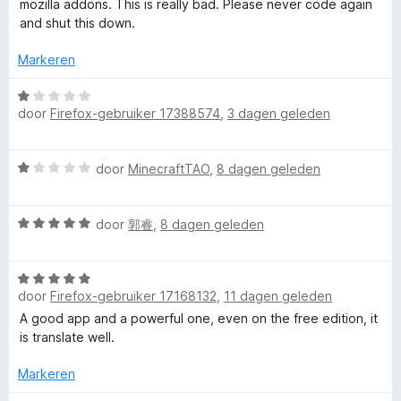
i
mozilla addons. This is really bad. Please never code again
d
n
and shut this down.
r
e
g
r
:
Markeren
I
i
3
n
W
v
g
m
door
Firefox-gebruiker 17388574
,
3 dagen geleden
a
a
:
a
n
1
r
5
m
W
v
door
MinecraftTAO
,
8 dagen geleden
d
a
a
e
e
a
n
r
W
r
door
郭睿
,
8 dagen geleden
5
i
r
a
d
n
a
e
g
W
r
r
:
s
door
Firefox-gebruiker 17168132
,
11 dagen geleden
a
d
i
1
a
e
n
A good app and a powerful one, even on the free edition, it
v
i
r
r
g
is translate well.
a
d
i
:
n
v
e
n
Markeren
1
5
r
g
v