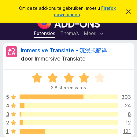
Z
Aanmelden
Om deze add-ons te gebruiken, moet u
Firefox
D
o
downloaden
.
i
A
e
t
d
b
k
e
d
Extensies
Thema’s
Meer…
e
r
-
i
n
c
o
B
Immersive Translate - 沉浸式翻译
h
n
t
door
Immersive Translate
v
s
e
e
v
r
b
W
o
o
e
a
o
r
3,8 sterren van 5
a
g
r
o
e
r
5
303
F
n
d
4
24
i
r
e
r
3
8
r
e
i
d
2
12
n
f
1
121
g
o