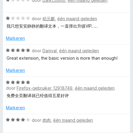
door
DarkCosmo
,
één maand geleden
v
r
5
a
a
i
a
n
n
W
r
door
幼元麒
,
één maand geleden
5
g
a
d
我只想安安静静的翻译文本，一直弹出升级VIP……
:
a
e
1
r
r
Markeren
v
d
i
a
e
n
W
door
Daniyal
,
één maand geleden
n
r
g
a
Great extension, the basic version is more than enough!
5
i
:
a
n
1
r
Markeren
g
v
d
:
a
e
W
1
n
r
door
Firefox-gebruiker 12918749
,
één maand geleden
a
v
5
i
a
免费全页翻译就已经值得五星好评
a
n
r
n
g
d
Markeren
5
:
e
5
r
W
door
肉肉
,
één maand geleden
v
i
a
a
n
a