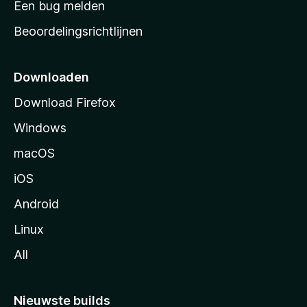
Een bug melden
a
Beoordelingsrichtlijnen
r
t
p
Downloaden
a
Download Firefox
g
Windows
i
n
macOS
a
iOS
Android
Linux
All
Nieuwste builds