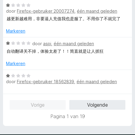
n
W
g
r
5
door
Firefox-gebruiker 20007274
,
één maand geleden
a
:
d
a
5
e
越更新越难用，非要逼人充值我也是服了。不用你了不就完了
r
v
r
d
a
i
Markeren
e
n
n
r
W
5
g
door
aspi
,
één maand geleden
i
a
:
自动翻译关不掉，体验太差了！！简直就是让人抓狂
n
a
4
g
r
v
Markeren
:
d
a
1
e
n
W
v
r
5
door
Firefox-gebruiker 18562839
,
één maand geleden
a
a
i
a
n
n
r
5
g
d
Vorige
Volgende
:
e
1
r
Pagina 1 van 19
v
i
a
n
n
g