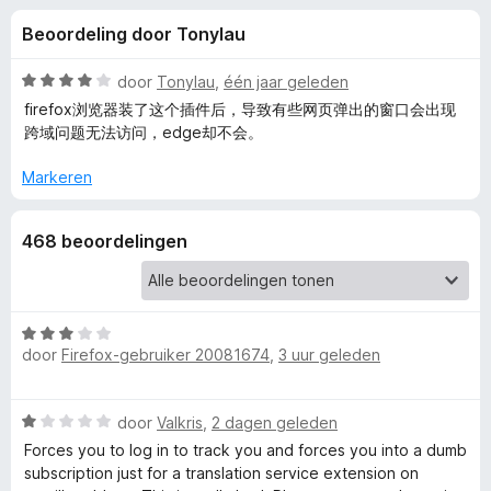
e
:
x
Beoordeling door Tonylau
3
B
l
,
r
8
W
door
Tonylau
,
één jaar geleden
o
i
v
a
firefox浏览器装了这个插件后，导致有些网页弹出的窗口会出现
w
a
a
跨域问题无法访问，edge却不会。
n
r
s
n
5
d
e
Markeren
e
r
g
r
468 beoordelingen
i
e
n
g
:
n
4
W
door
Firefox-gebruiker 20081674
,
3 uur geleden
v
a
v
a
a
n
r
o
W
door
Valkris
,
2 dagen geleden
5
d
a
e
Forces you to log in to track you and forces you into a dumb
a
o
r
subscription just for a translation service extension on
r