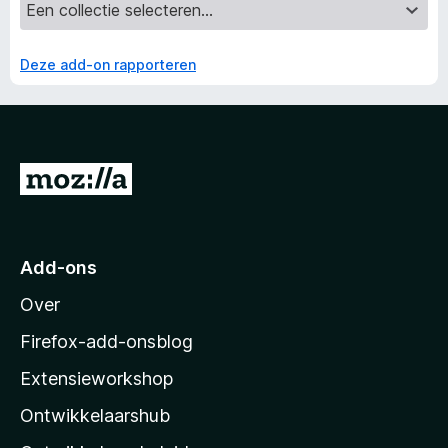
Deze add-on rapporteren
N
a
a
r
Add-ons
M
Over
o
z
Firefox-add-onsblog
i
Extensieworkshop
l
Ontwikkelaarshub
l
a