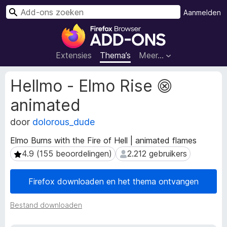
Z
Aanmelden
o
A
e
d
k
d
Extensies
Thema’s
Meer…
e
-
n
o
M
Hellmo - Elmo Rise ⨷
n
e
animated
t
s
a
v
door
dolorous_dude
g
o
e
o
Elmo Burns with the Fire of Hell | animated flames
g
r
4.9 (155 beoordelingen)
2.212 gebruikers
4.9 (155 beoordelingen)
2.212 gebruikers
e
F
v
i
e
Firefox downloaden en het thema ontvangen
n
r
s
e
Bestand downloaden
v
f
a
o