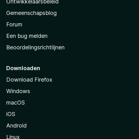
Ontwikkelaarsbeleid
’
Gemeenschapsblog
s
s
Forum
t
Een bug melden
a
Beoordelingsrichtlijnen
r
t
p
Downloaden
a
Download Firefox
g
Windows
i
n
macOS
a
iOS
Android
Linux