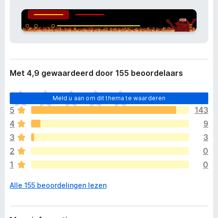
n
x
e
B
x
r
t
e
o
n
w
s
s
Met 4,9 gewaardeerd door 155 beoordelaars
i
e
e
r
E
Meld u aan om dit thema te waarderen
r
5
143
z
4
9
i
j
3
3
n
2
0
n
1
0
o
g
Alle 155 beoordelingen lezen
g
e
e
n