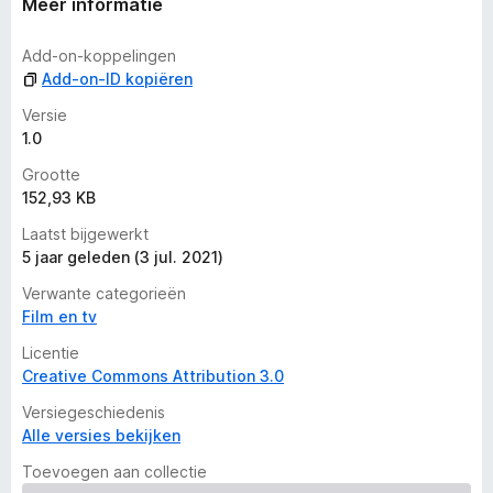
Meer informatie
w
a
Add-on-koppelingen
a
Add-on-ID kopiëren
r
d
Versie
e
1.0
r
Grootte
i
152,93 KB
n
g
Laatst bijgewerkt
e
5 jaar geleden (3 jul. 2021)
n
Verwante categorieën
Film en tv
Licentie
Creative Commons Attribution 3.0
Versiegeschiedenis
Alle versies bekijken
Toevoegen aan collectie