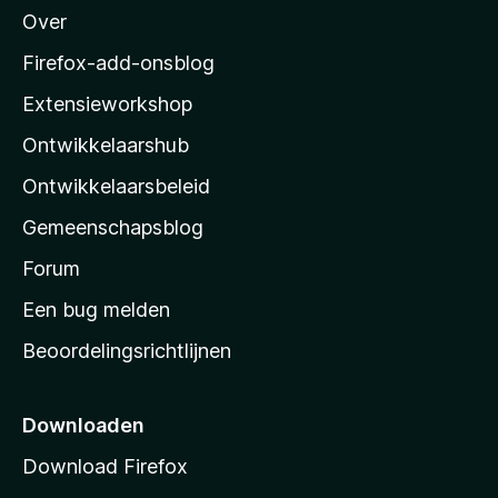
4
n
Over
,
o
5
5
z
Firefox-add-onsblog
v
i
a
Extensieworkshop
l
n
5
Ontwikkelaarshub
l
a
Ontwikkelaarsbeleid
’
Gemeenschapsblog
s
s
Forum
t
Een bug melden
a
Beoordelingsrichtlijnen
r
t
p
Downloaden
a
Download Firefox
g