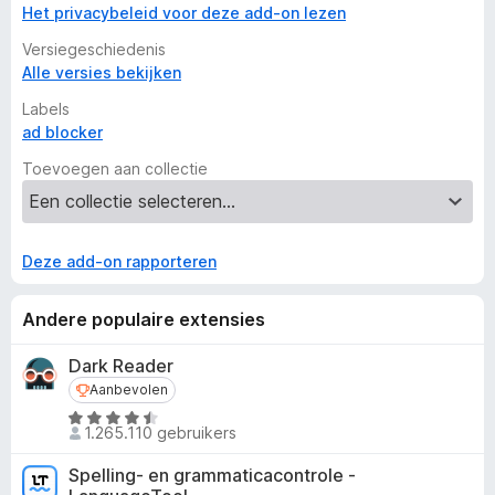
Het privacybeleid voor deze add-on lezen
Versiegeschiedenis
Alle versies bekijken
Labels
ad blocker
Toevoegen aan collectie
Deze add-on rapporteren
Andere populaire extensies
Dark Reader
Aanbevolen
Aanbevolen
W
1.265.110 gebruikers
a
a
Spelling- en grammaticacontrole -
r