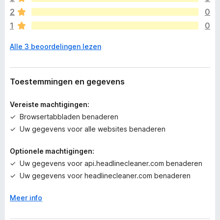
r
n
2
0
n
1
0
o
g
Alle 3 beoordelingen lezen
g
e
e
n
Toestemmingen en gegevens
w
a
Vereiste machtigingen:
a
Browsertabbladen benaderen
r
Uw gegevens voor alle websites benaderen
d
e
Optionele machtigingen:
r
i
Uw gegevens voor api.headlinecleaner.com benaderen
n
Uw gegevens voor headlinecleaner.com benaderen
g
e
Meer info
n