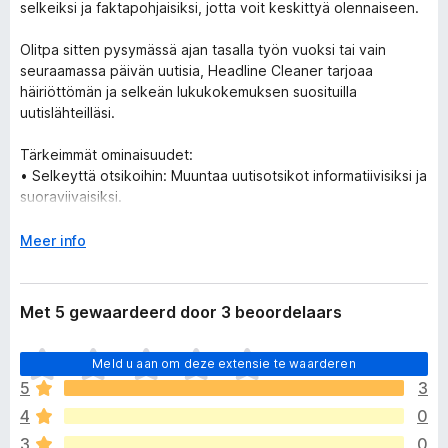
selkeiksi ja faktapohjaisiksi, jotta voit keskittyä olennaiseen.
Olitpa sitten pysymässä ajan tasalla työn vuoksi tai vain
seuraamassa päivän uutisia, Headline Cleaner tarjoaa
häiriöttömän ja selkeän lukukokemuksen suosituilla
uutislähteilläsi.
Tärkeimmät ominaisuudet:
• Selkeyttä otsikoihin: Muuntaa uutisotsikot informatiivisiksi ja
suoraviivaisiksi.
• Monikielinen tuki: Toimii saumattomasti englanniksi,
ruotsiksi ja muilla kielillä.
V
Meer info
• Yhteensopiva suosittujen uutissivustojen kanssa: Siivoa
o
otsikot kaikilta merkittäviltä uutisalustoilta.
u
w
Met 5 gewaardeerd door 3 beoordelaars
u
i
E
Meld u aan om deze extensie te waarderen
t
r
v
5
3
z
o
4
0
i
o
j
3
0