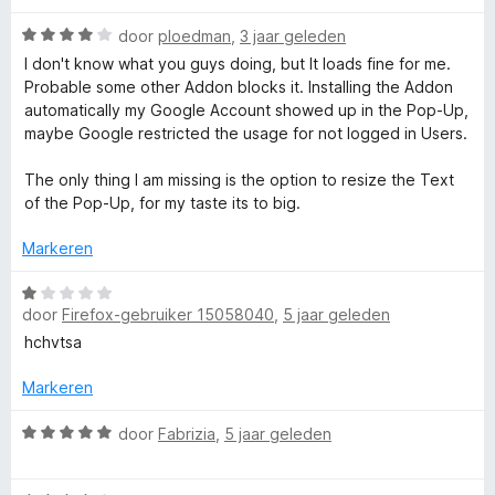
L
a
r
i
:
n
W
door
ploedman
,
3 jaar geleden
d
n
5
5
i
a
e
I don't know what you guys doing, but It loads fine for me.
g
v
a
r
Probable some other Addon blocks it. Installing the Addon
:
a
t
r
i
automatically my Google Account showed up in the Pop-Up,
1
n
d
n
maybe Google restricted the usage for not logged in Users.
v
5
e
g
e
a
r
:
The only thing I am missing is the option to resize the Text
n
i
1
of the Pop-Up, for my taste its to big.
5
n
v
g
a
Markeren
:
n
4
W
5
v
door
Firefox-gebruiker 15058040
,
5 jaar geleden
a
a
a
hchvtsa
n
r
5
d
Markeren
e
r
W
door
Fabrizia
,
5 jaar geleden
i
a
n
a