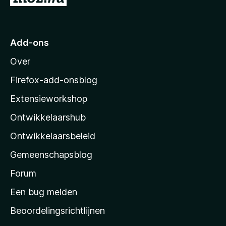
a
a
r
Add-ons
M
Over
o
z
Firefox-add-onsblog
i
Extensieworkshop
l
Ontwikkelaarshub
l
a
Ontwikkelaarsbeleid
’
Gemeenschapsblog
s
s
Forum
t
Een bug melden
a
Beoordelingsrichtlijnen
r