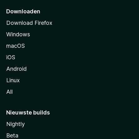
t
p
Downloaden
a
Download Firefox
g
Windows
i
n
macOS
a
iOS
Android
Linux
All
Nieuwste builds
Nightly
Beta