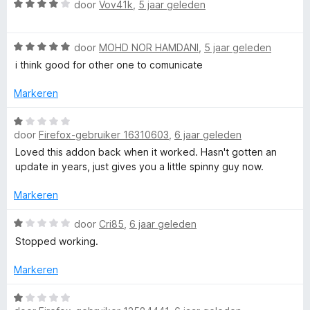
W
g
r
door
Vov41k
,
5 jaar geleden
a
:
d
a
1
e
W
r
door
MOHD NOR HAMDANI
,
5 jaar geleden
v
r
a
d
a
i
i think good for other one to comunicate
a
e
n
n
r
r
5
g
Markeren
d
i
:
e
n
5
W
r
g
door
Firefox-gebruiker 16310603
,
6 jaar geleden
v
a
i
:
a
a
Loved this addon back when it worked. Hasn't gotten an
n
4
n
r
update in years, just gives you a little spinny guy now.
g
v
5
d
:
a
e
Markeren
5
n
r
v
5
i
W
door
Cri85
,
6 jaar geleden
a
n
a
Stopped working.
n
g
a
5
:
r
Markeren
1
d
v
e
W