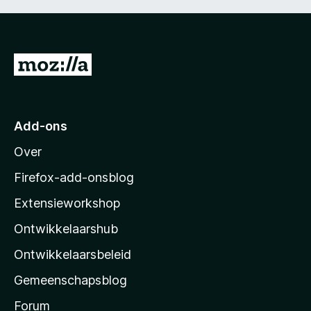
N
a
a
r
Add-ons
M
Over
o
z
Firefox-add-onsblog
i
Extensieworkshop
l
Ontwikkelaarshub
l
a
Ontwikkelaarsbeleid
’
Gemeenschapsblog
s
s
Forum