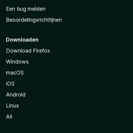
t
Een bug melden
a
Beoordelingsrichtlijnen
r
t
p
Downloaden
a
Download Firefox
g
Windows
i
n
macOS
a
iOS
Android
Linux
All