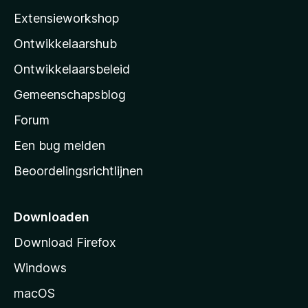
i
Extensieworkshop
l
Ontwikkelaarshub
l
a
Ontwikkelaarsbeleid
’
Gemeenschapsblog
s
s
Forum
t
Een bug melden
a
Beoordelingsrichtlijnen
r
t
p
Downloaden
a
Download Firefox
g
Windows
i
n
macOS
a