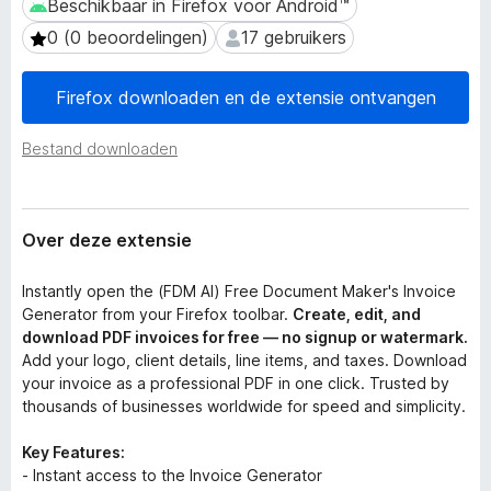
Beschikbaar in Firefox voor Android™
Beschikbaar in Firefox voor Android™
n
x
e
0 (0 beoordelingen)
17 gebruikers
0 (0 beoordelingen)
17 gebruikers
B
x
r
t
Firefox downloaden en de extensie ontvangen
e
o
n
w
s
Bestand downloaden
s
i
e
e
r
Over deze extensie
Instantly open the (FDM AI) Free Document Maker's Invoice
Generator from your Firefox toolbar.
Create, edit, and
download PDF invoices for free — no signup or watermark.
Add your logo, client details, line items, and taxes. Download
your invoice as a professional PDF in one click. Trusted by
thousands of businesses worldwide for speed and simplicity.
Key Features:
- Instant access to the Invoice Generator