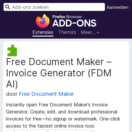
Z
Aanmelden
o
A
e
d
k
d
Extensies
Thema’s
Meer…
e
-
n
o
M
n
e
Free Document Maker –
t
s
a
v
Invoice Generator (FDM
g
o
e
o
AI)
g
r
e
door
Free Document Maker
F
v
i
e
Instantly open Free Document Maker’s Invoice
n
r
Generator. Create, edit, and download professional
s
e
invoices for free—no signup or watermark. One-click
v
f
access to the fastest online invoice tool.
a
o