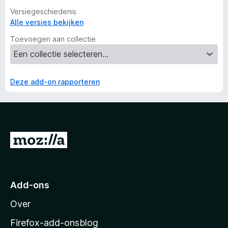
Versiegeschiedenis
Alle versies bekijken
Toevoegen aan collectie
Deze add-on rapporteren
N
a
a
r
Add-ons
M
Over
o
z
Firefox-add-onsblog