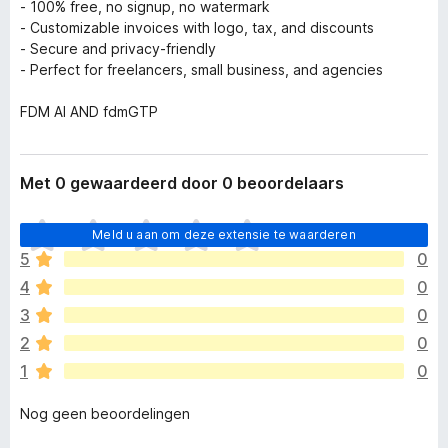
- 100% free, no signup, no watermark
- Customizable invoices with logo, tax, and discounts
- Secure and privacy-friendly
- Perfect for freelancers, small business, and agencies
FDM AI AND fdmGTP
Met 0 gewaardeerd door 0 beoordelaars
E
Meld u aan om deze extensie te waarderen
r
5
0
z
4
0
i
j
3
0
n
2
0
n
1
0
o
g
Nog geen beoordelingen
g
e