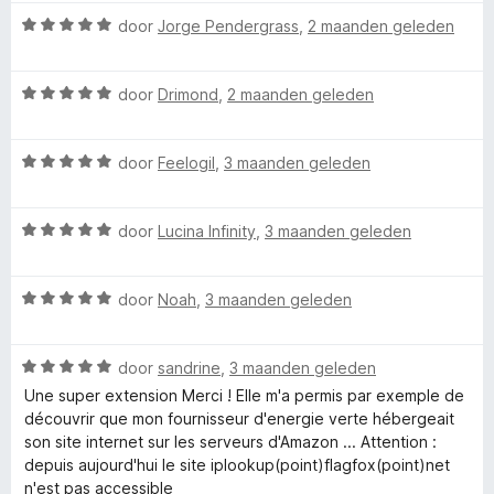
a
e
W
r
door
Jorge Pendergrass
,
2 maanden geleden
r
r
a
d
i
a
e
n
F
W
r
door
Drimond
,
2 maanden geleden
r
g
a
d
i
:
l
a
e
n
5
W
r
door
Feelogil
,
3 maanden geleden
r
g
v
a
d
i
:
a
a
a
e
n
5
n
W
r
door
Lucina Infinity
,
3 maanden geleden
r
g
v
5
g
a
d
i
:
a
a
e
n
5
n
f
W
r
door
Noah
,
3 maanden geleden
r
g
v
5
a
d
i
:
a
a
e
n
5
n
o
W
r
door
sandrine
,
3 maanden geleden
r
g
v
5
a
d
i
:
a
Une super extension Merci ! Elle m'a permis par exemple de
x
a
e
n
5
n
découvrir que mon fournisseur d'energie verte hébergeait
r
r
g
v
5
son site internet sur les serveurs d'Amazon ... Attention :
d
i
:
a
depuis aujourd'hui le site iplookup(point)flagfox(point)net
e
n
5
n
n'est pas accessible