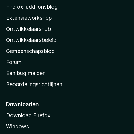
z
Firefox-add-onsblog
i
Extensieworkshop
l
Ontwikkelaarshub
l
a
Ontwikkelaarsbeleid
’
Gemeenschapsblog
s
s
Forum
t
Een bug melden
a
Beoordelingsrichtlijnen
r
t
p
Downloaden
a
Download Firefox
g
Windows
i