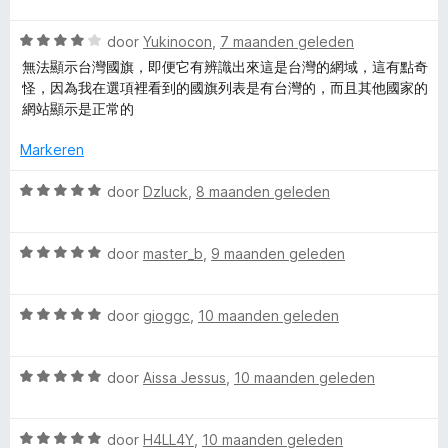
d
n
5
n
a
e
g
v
5
W
r
door
Yukinocon
,
7 maanden geleden
r
:
a
a
d
i
無法顯示台灣國旗，即便它有辨識出來這是台灣的網域，這有點奇
5
n
a
e
n
怪，因為我在選項裡看到的國旗列表是有台灣的，而且其他國家的
v
5
r
r
g
網站顯示是正常的
a
d
i
:
n
e
n
5
Markeren
5
r
g
v
i
:
a
W
door
Dzluck
,
8 maanden geleden
n
5
n
a
g
v
5
a
:
a
W
r
door
master_b
,
9 maanden geleden
4
n
a
d
v
5
a
e
a
W
r
door
gioggc
,
10 maanden geleden
r
n
a
d
i
5
a
e
n
W
r
door
Aissa Jessus
,
10 maanden geleden
r
g
a
d
i
:
a
e
n
5
W
r
door
H4LL4Y
,
10 maanden geleden
r
g
v