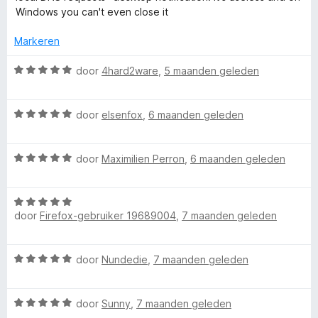
g
v
r
Windows you can't even close it
:
a
d
4
n
e
Markeren
v
5
r
a
i
W
door
4hard2ware
,
5 maanden geleden
n
n
a
5
g
a
:
W
r
door
elsenfox
,
6 maanden geleden
1
a
d
v
a
e
a
W
r
door
Maximilien Perron
,
6 maanden geleden
r
n
a
d
i
5
a
e
n
W
r
r
g
door
Firefox-gebruiker 19689004
,
7 maanden geleden
a
d
i
:
a
e
n
5
r
r
g
v
W
door
Nundedie
,
7 maanden geleden
d
i
:
a
a
e
n
5
n
a
r
g
v
5
W
r
door
Sunny
,
7 maanden geleden
i
:
a
a