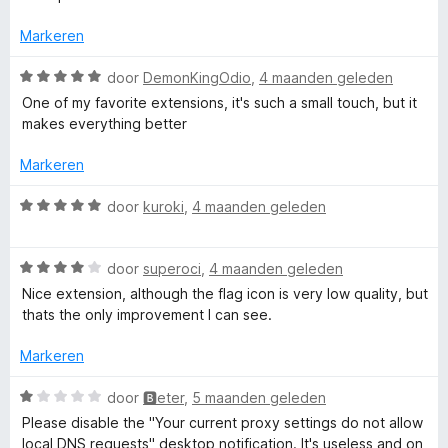
r
g
v
5
i
:
a
Markeren
n
5
n
g
v
5
W
door
DemonKingOdio
,
4 maanden geleden
:
a
a
One of my favorite extensions, it's such a small touch, but it
5
n
a
makes everything better
v
5
r
a
d
Markeren
n
e
5
r
W
door
kuroki
,
4 maanden geleden
i
a
n
a
g
W
r
door
superoci
,
4 maanden geleden
:
a
d
Nice extension, although the flag icon is very low quality, but
5
a
e
thats the only improvement I can see.
v
r
r
a
d
i
Markeren
n
e
n
5
r
g
W
door
🅱eter
,
5 maanden geleden
i
:
a
Please disable the "Your current proxy settings do not allow
n
5
a
local DNS requests" desktop notification. It's useless and on