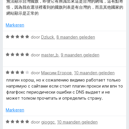
i
無法顯示台灣國旗，即便它有辨識出來這是台灣的網域，這有點奇
5
n
a
e
n
怪，因為我在選項裡看到的國旗列表是有台灣的，而且其他國家的
v
5
r
r
g
網站顯示是正常的
a
d
i
:
n
e
n
5
Markeren
5
r
g
v
i
:
a
W
door
Dzluck
,
8 maanden geleden
n
5
n
a
g
v
5
a
:
a
W
r
door
master_b
,
9 maanden geleden
4
n
a
d
v
5
a
e
a
W
r
door
Максим Егоров
,
10 maanden geleden
r
n
a
d
i
плагин хорош, но к сожалению видимо работает только
5
a
e
n
напрямую с сайтами если стоит плагин прокси или впн то
r
r
g
флагфокс периодически ошибки с DNS выдает и не
d
i
:
может толком прочитать и определить страну.
e
n
5
r
g
v
Markeren
i
:
a
n
5
n
W
door
gioggc
,
10 maanden geleden
g
v
5
a