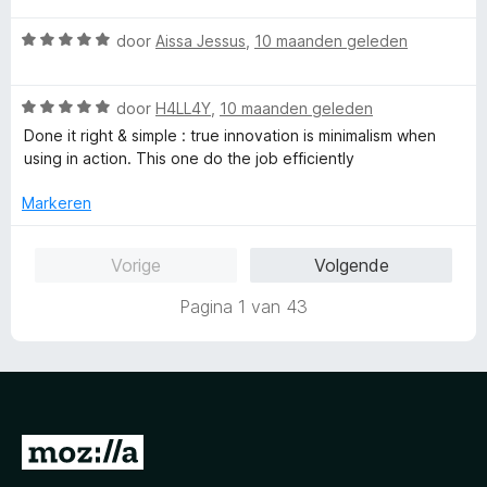
:
a
a
4
n
W
r
door
Aissa Jessus
,
10 maanden geleden
v
5
a
d
a
a
e
n
W
r
door
H4LL4Y
,
10 maanden geleden
r
5
a
d
i
Done it right & simple : true innovation is minimalism when
a
e
n
using in action. This one do the job efficiently
r
r
g
d
i
:
Markeren
e
n
5
r
g
v
Vorige
Volgende
i
:
a
n
5
n
Pagina 1 van 43
g
v
5
:
a
5
n
v
5
a
n
N
5
a