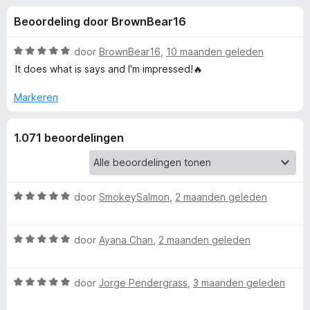
e
:
x
Beoordeling door BrownBear16
4
B
l
,
r
6
W
door
BrownBear16
,
10 maanden geleden
o
i
v
a
It does what is says and I'm impressed!🔥
w
a
a
n
r
s
Markeren
n
5
d
e
e
r
g
1.071 beoordelingen
r
i
e
n
g
:
W
door
SmokeySalmon
,
2 maanden geleden
n
5
a
v
a
v
W
a
r
door
Ayana Chan
,
2 maanden geleden
a
n
d
o
a
5
e
W
r
door
Jorge Pendergrass
,
3 maanden geleden
r
a
d
o
i