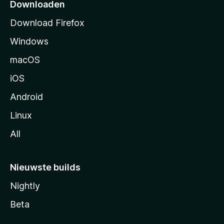
p
Downloaden
a
Download Firefox
g
Windows
i
n
macOS
a
iOS
Android
Linux
All
Nieuwste builds
Nightly
Beta