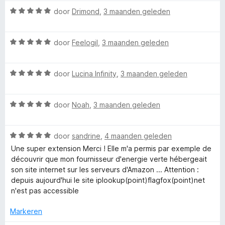
a
e
n
W
r
door
Drimond
,
3 maanden geleden
r
g
r
a
d
i
:
a
e
n
5
F
W
r
door
Feelogil
,
3 maanden geleden
r
g
v
a
d
i
:
a
a
l
e
n
5
n
W
r
door
Lucina Infinity
,
3 maanden geleden
r
g
v
5
a
d
i
:
a
a
a
e
n
5
n
W
r
door
Noah
,
3 maanden geleden
r
g
v
5
g
a
d
i
:
a
a
e
n
5
n
W
f
r
door
sandrine
,
4 maanden geleden
r
g
v
5
a
d
i
:
a
Une super extension Merci ! Elle m'a permis par exemple de
a
e
n
5
n
découvrir que mon fournisseur d'energie verte hébergeait
o
r
r
g
v
5
son site internet sur les serveurs d'Amazon ... Attention :
d
i
:
a
depuis aujourd'hui le site iplookup(point)flagfox(point)net
x
e
n
5
n
n'est pas accessible
r
g
v
5
i
:
a
Markeren
n
5
n