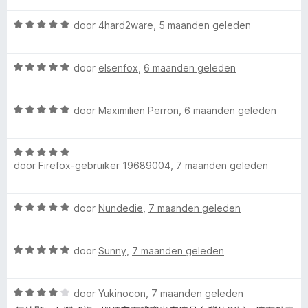
v
5
r
a
i
W
door
4hard2ware
,
5 maanden geleden
n
n
a
5
g
a
:
W
r
door
elsenfox
,
6 maanden geleden
1
a
d
v
a
e
a
W
r
door
Maximilien Perron
,
6 maanden geleden
r
n
a
d
i
5
a
e
n
W
r
r
g
door
Firefox-gebruiker 19689004
,
7 maanden geleden
a
d
i
:
a
e
n
5
r
r
g
v
W
door
Nundedie
,
7 maanden geleden
d
i
:
a
a
e
n
5
n
a
r
g
v
5
W
r
door
Sunny
,
7 maanden geleden
i
:
a
a
d
n
5
n
a
e
g
v
5
W
r
door
Yukinocon
,
7 maanden geleden
r
:
a
a
d