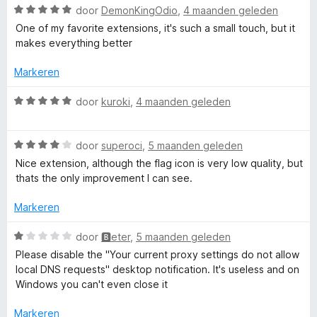
g
v
5
W
door
DemonKingOdio
,
4 maanden geleden
:
a
a
One of my favorite extensions, it's such a small touch, but it
5
n
a
makes everything better
v
5
r
a
d
Markeren
n
e
5
r
W
door
kuroki
,
4 maanden geleden
i
a
n
a
g
W
r
door
superoci
,
5 maanden geleden
:
a
d
Nice extension, although the flag icon is very low quality, but
5
a
e
thats the only improvement I can see.
v
r
r
a
d
i
Markeren
n
e
n
5
r
g
W
door
🅱eter
,
5 maanden geleden
i
:
a
Please disable the "Your current proxy settings do not allow
n
5
a
local DNS requests" desktop notification. It's useless and on
g
v
r
Windows you can't even close it
:
a
d
4
n
e
Markeren