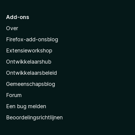
a
r
Add-ons
M
Over
o
z
Firefox-add-onsblog
i
Extensieworkshop
l
Ontwikkelaarshub
l
a
Ontwikkelaarsbeleid
’
Gemeenschapsblog
s
s
Forum
t
Een bug melden
a
Beoordelingsrichtlijnen
r
t