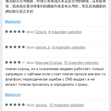
i
無法顯示台灣國旗，即便它有辨識出來這是台灣的網域，這有點奇
5
n
a
e
n
怪，因為我在選項裡看到的國旗列表是有台灣的，而且其他國家的
v
5
r
r
g
網站顯示是正常的
a
d
i
:
n
e
n
5
Markeren
5
r
g
v
i
:
a
W
door
Dzluck
,
8 maanden geleden
n
5
n
a
g
v
5
a
:
a
W
r
door
master_b
,
9 maanden geleden
4
n
a
d
v
5
a
e
a
W
r
door
Максим Егоров
,
10 maanden geleden
r
n
a
d
i
плагин хорош, но к сожалению видимо работает только
5
a
e
n
напрямую с сайтами если стоит плагин прокси или впн то
r
r
g
флагфокс периодически ошибки с DNS выдает и не
d
i
:
может толком прочитать и определить страну.
e
n
5
r
g
v
Markeren
i
:
a
n
5
n
W
door
gioggc
,
10 maanden geleden
g
v
5
a