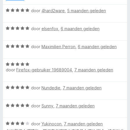
v
5
r
a
i
W
door
4hard2ware
,
5 maanden geleden
n
n
a
5
g
a
:
W
r
door
elsenfox
,
6 maanden geleden
1
a
d
v
a
e
a
W
r
door
Maximilien Perron
,
6 maanden geleden
r
n
a
d
i
5
a
e
n
W
r
r
g
door
Firefox-gebruiker 19689004
,
7 maanden geleden
a
d
i
:
a
e
n
5
r
r
g
v
W
door
Nundedie
,
7 maanden geleden
d
i
:
a
a
e
n
5
n
a
r
g
v
5
W
r
door
Sunny
,
7 maanden geleden
i
:
a
a
d
n
5
n
a
e
g
v
5
W
r
door
Yukinocon
,
7 maanden geleden
r
:
a
a
d