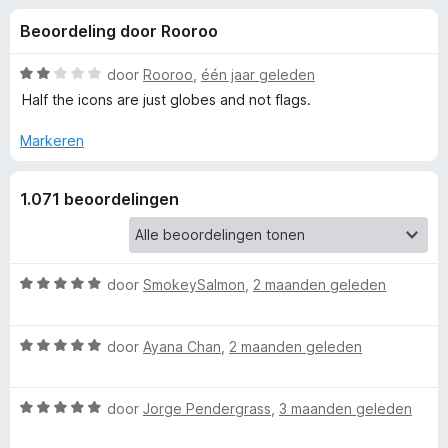
e
:
x
Beoordeling door Rooroo
4
B
l
,
r
6
W
door
Rooroo
,
één jaar geleden
o
i
v
a
Half the icons are just globes and not flags.
w
a
a
n
r
s
Markeren
n
5
d
e
e
r
g
1.071 beoordelingen
r
i
e
n
g
:
W
door
SmokeySalmon
,
2 maanden geleden
n
2
a
v
a
v
W
a
r
door
Ayana Chan
,
2 maanden geleden
a
n
d
o
a
5
e
W
r
door
Jorge Pendergrass
,
3 maanden geleden
r
a
d
o
i