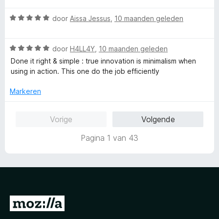
:
a
a
4
n
W
r
door
Aissa Jessus
,
10 maanden geleden
v
5
a
d
a
a
e
n
W
r
door
H4LL4Y
,
10 maanden geleden
r
5
a
d
i
Done it right & simple : true innovation is minimalism when
a
e
n
using in action. This one do the job efficiently
r
r
g
d
i
:
Markeren
e
n
5
r
g
v
Vorige
Volgende
i
:
a
n
5
n
Pagina 1 van 43
g
v
5
:
a
5
n
v
5
a
n
N
5
a