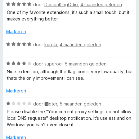
g
v
5
W
door
DemonKingOdio
,
4 maanden geleden
:
a
a
One of my favorite extensions, it's such a small touch, but it
5
n
a
makes everything better
v
5
r
a
d
Markeren
n
e
5
r
W
door
kuroki
,
4 maanden geleden
i
a
n
a
g
W
r
door
superoci
,
5 maanden geleden
:
a
d
Nice extension, although the flag icon is very low quality, but
5
a
e
thats the only improvement I can see.
v
r
r
a
d
i
Markeren
n
e
n
5
r
g
W
door
🅱eter
,
5 maanden geleden
i
:
a
Please disable the "Your current proxy settings do not allow
n
5
a
local DNS requests" desktop notification. It's useless and on
g
v
r
Windows you can't even close it
:
a
d
4
n
e
Markeren