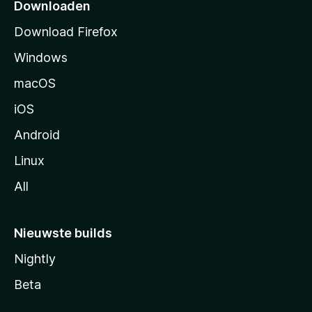
p
Downloaden
a
Download Firefox
g
Windows
i
n
macOS
a
iOS
Android
Linux
All
Nieuwste builds
Nightly
Beta