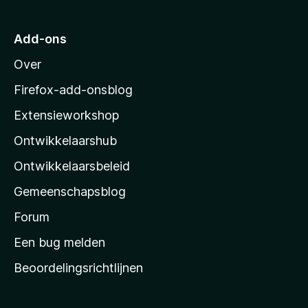
a
r
Add-ons
M
Over
o
z
Firefox-add-onsblog
i
Extensieworkshop
l
Ontwikkelaarshub
l
a
Ontwikkelaarsbeleid
’
Gemeenschapsblog
s
s
Forum
t
Een bug melden
a
Beoordelingsrichtlijnen
r
t