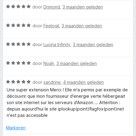
a
e
n
W
r
door
Drimond
,
3 maanden geleden
r
g
r
a
d
i
:
a
e
n
5
F
W
r
door
Feelogil
,
3 maanden geleden
r
g
v
a
d
i
:
a
a
l
e
n
5
n
W
r
door
Lucina Infinity
,
3 maanden geleden
r
g
v
5
a
d
i
:
a
a
a
e
n
5
n
W
r
door
Noah
,
3 maanden geleden
r
g
v
5
g
a
d
i
:
a
a
e
n
5
n
W
f
r
door
sandrine
,
4 maanden geleden
r
g
v
5
a
d
i
:
a
Une super extension Merci ! Elle m'a permis par exemple de
a
e
n
5
n
découvrir que mon fournisseur d'energie verte hébergeait
o
r
r
g
v
5
son site internet sur les serveurs d'Amazon ... Attention :
d
i
:
a
depuis aujourd'hui le site iplookup(point)flagfox(point)net
x
e
n
5
n
n'est pas accessible
r
g
v
5
i
:
a
Markeren
n
5
n