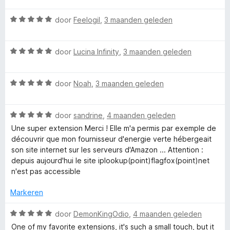
a
e
n
5
r
W
r
door
Feelogil
,
3 maanden geleden
r
g
v
a
d
i
:
a
F
a
e
n
5
n
W
r
door
Lucina Infinity
,
3 maanden geleden
r
g
v
5
a
d
i
:
a
l
a
e
n
5
n
W
r
door
Noah
,
3 maanden geleden
r
g
v
5
a
a
d
i
:
a
a
e
n
5
n
g
W
r
door
sandrine
,
4 maanden geleden
r
g
v
5
a
d
i
:
a
Une super extension Merci ! Elle m'a permis par exemple de
a
e
n
5
n
f
découvrir que mon fournisseur d'energie verte hébergeait
r
r
g
v
5
son site internet sur les serveurs d'Amazon ... Attention :
d
i
:
a
depuis aujourd'hui le site iplookup(point)flagfox(point)net
o
e
n
5
n
n'est pas accessible
r
g
v
5
x
i
:
a
Markeren
n
5
n
g
v
5
W
door
DemonKingOdio
,
4 maanden geleden
:
a
a
One of my favorite extensions, it's such a small touch, but it