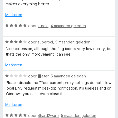
5
n
a
makes everything better
v
5
r
a
d
Markeren
n
e
5
r
W
door
kuroki
,
4 maanden geleden
i
a
n
a
g
W
r
door
superoci
,
5 maanden geleden
:
a
d
Nice extension, although the flag icon is very low quality, but
5
a
e
thats the only improvement I can see.
v
r
r
a
d
i
Markeren
n
e
n
5
r
g
W
door
🅱eter
,
5 maanden geleden
i
:
a
Please disable the "Your current proxy settings do not allow
n
5
a
local DNS requests" desktop notification. It's useless and on
g
v
r
Windows you can't even close it
:
a
d
4
n
e
Markeren
v
5
r
a
i
W
door
4hard2ware
,
5 maanden geleden