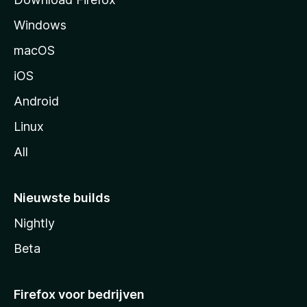
g
Windows
i
n
macOS
a
iOS
Android
Linux
All
Nieuwste builds
Nightly
Beta
Firefox voor bedrijven