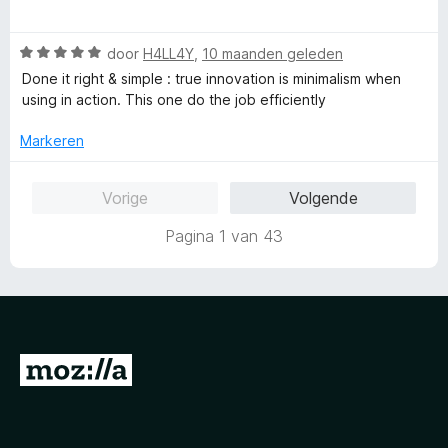
v
5
a
d
a
a
e
n
W
r
door
H4LL4Y
,
10 maanden geleden
r
5
a
d
i
Done it right & simple : true innovation is minimalism when
a
e
n
using in action. This one do the job efficiently
r
r
g
d
i
:
Markeren
e
n
5
r
g
v
Vorige
Volgende
i
:
a
n
5
n
Pagina 1 van 43
g
v
5
:
a
5
n
v
5
a
n
N
5
a
a
r