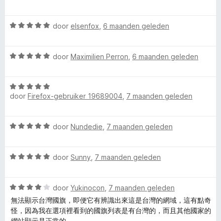
n
n
a
5
g
a
:
W
r
door
elsenfox
,
6 maanden geleden
1
a
d
v
a
e
a
W
r
door
Maximilien Perron
,
6 maanden geleden
r
n
a
d
i
5
a
e
n
W
r
r
g
door
Firefox-gebruiker 19689004
,
7 maanden geleden
a
d
i
:
a
e
n
5
r
r
g
v
W
door
Nundedie
,
7 maanden geleden
d
i
:
a
a
e
n
5
n
a
r
g
v
5
W
r
door
Sunny
,
7 maanden geleden
i
:
a
a
d
n
5
n
a
e
g
v
5
W
r
door
Yukinocon
,
7 maanden geleden
r
:
a
a
d
i
無法顯示台灣國旗，即便它有辨識出來這是台灣的網域，這有點奇
5
n
a
e
n
怪，因為我在選項裡看到的國旗列表是有台灣的，而且其他國家的
v
5
r
r
g
網站顯示是正常的