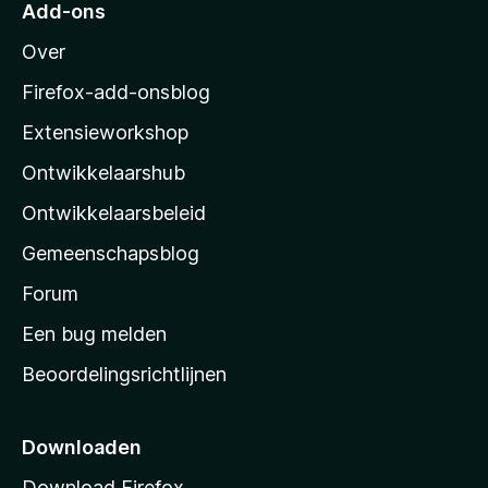
Add-ons
M
Over
o
z
Firefox-add-onsblog
i
Extensieworkshop
l
Ontwikkelaarshub
l
a
Ontwikkelaarsbeleid
’
Gemeenschapsblog
s
s
Forum
t
Een bug melden
a
Beoordelingsrichtlijnen
r
t
p
Downloaden
a
Download Firefox