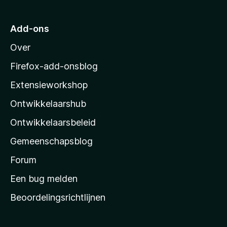
a
r
Add-ons
M
Over
o
z
Firefox-add-onsblog
i
Extensieworkshop
l
Ontwikkelaarshub
l
a
Ontwikkelaarsbeleid
’
Gemeenschapsblog
s
s
Forum
t
Een bug melden
a
Beoordelingsrichtlijnen
r
t