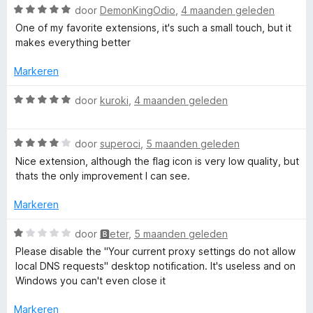
g
v
5
W
door
DemonKingOdio
,
4 maanden geleden
:
a
a
One of my favorite extensions, it's such a small touch, but it
5
n
a
makes everything better
v
5
r
a
d
Markeren
n
e
5
r
W
door
kuroki
,
4 maanden geleden
i
a
n
a
g
W
r
door
superoci
,
5 maanden geleden
:
a
d
Nice extension, although the flag icon is very low quality, but
5
a
e
thats the only improvement I can see.
v
r
r
a
d
i
Markeren
n
e
n
5
r
g
W
door
🅱eter
,
5 maanden geleden
i
:
a
Please disable the "Your current proxy settings do not allow
n
5
a
local DNS requests" desktop notification. It's useless and on
g
v
r
Windows you can't even close it
:
a
d
4
n
e
Markeren