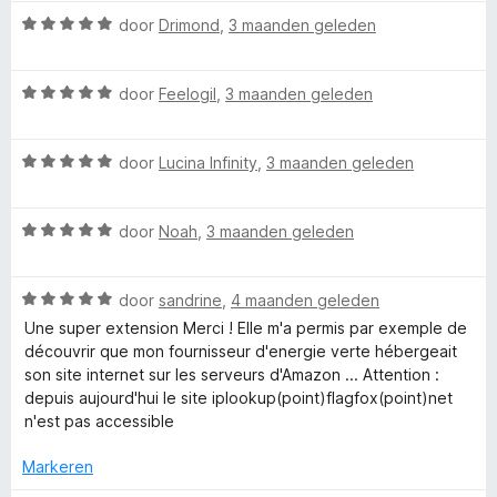
a
e
n
W
r
door
Drimond
,
3 maanden geleden
r
g
r
a
d
i
:
a
e
n
5
F
W
r
door
Feelogil
,
3 maanden geleden
r
g
v
a
d
i
:
a
a
l
e
n
5
n
W
r
door
Lucina Infinity
,
3 maanden geleden
r
g
v
5
a
d
i
:
a
a
a
e
n
5
n
W
r
door
Noah
,
3 maanden geleden
r
g
v
5
g
a
d
i
:
a
a
e
n
5
n
W
f
r
door
sandrine
,
4 maanden geleden
r
g
v
5
a
d
i
:
a
Une super extension Merci ! Elle m'a permis par exemple de
a
e
n
5
n
découvrir que mon fournisseur d'energie verte hébergeait
o
r
r
g
v
5
son site internet sur les serveurs d'Amazon ... Attention :
d
i
:
a
depuis aujourd'hui le site iplookup(point)flagfox(point)net
x
e
n
5
n
n'est pas accessible
r
g
v
5
i
:
a
Markeren
n
5
n