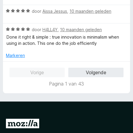
:
a
a
4
n
W
r
door
Aissa Jessus
,
10 maanden geleden
v
5
a
d
a
a
e
n
W
r
door
H4LL4Y
,
10 maanden geleden
r
5
a
d
i
Done it right & simple : true innovation is minimalism when
a
e
n
using in action. This one do the job efficiently
r
r
g
d
i
:
Markeren
e
n
5
r
g
v
Vorige
Volgende
i
:
a
n
5
n
Pagina 1 van 43
g
v
5
:
a
5
n
v
5
a
n
N
5
a