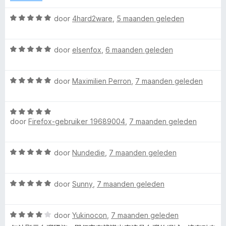
v
5
r
a
i
W
door
4hard2ware
,
5 maanden geleden
n
n
a
5
g
a
:
W
r
door
elsenfox
,
6 maanden geleden
1
a
d
v
a
e
a
W
r
door
Maximilien Perron
,
7 maanden geleden
r
n
a
d
i
5
a
e
n
W
r
r
g
door
Firefox-gebruiker 19689004
,
7 maanden geleden
a
d
i
:
a
e
n
5
r
r
g
v
W
door
Nundedie
,
7 maanden geleden
d
i
:
a
a
e
n
5
n
a
r
g
v
5
W
r
door
Sunny
,
7 maanden geleden
i
:
a
a
d
n
5
n
a
e
g
v
5
W
r
door
Yukinocon
,
7 maanden geleden
r
:
a
a
d