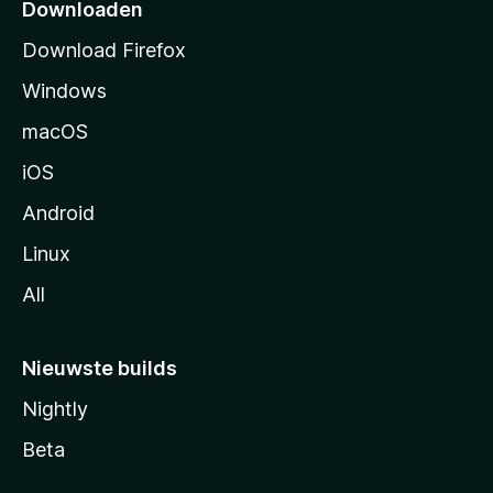
p
Downloaden
a
Download Firefox
g
Windows
i
n
macOS
a
iOS
Android
Linux
All
Nieuwste builds
Nightly
Beta