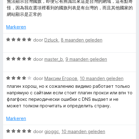
i
無法顯示台灣國旗，即便它有辨識出來這是台灣的網域，這有點奇
5
n
a
e
n
怪，因為我在選項裡看到的國旗列表是有台灣的，而且其他國家的
v
5
r
r
g
網站顯示是正常的
a
d
i
:
n
e
n
5
Markeren
5
r
g
v
i
:
a
W
door
Dzluck
,
8 maanden geleden
n
5
n
a
g
v
5
a
:
a
W
r
door
master_b
,
9 maanden geleden
4
n
a
d
v
5
a
e
a
W
r
door
Максим Егоров
,
10 maanden geleden
r
n
a
d
i
плагин хорош, но к сожалению видимо работает только
5
a
e
n
напрямую с сайтами если стоит плагин прокси или впн то
r
r
g
флагфокс периодически ошибки с DNS выдает и не
d
i
:
может толком прочитать и определить страну.
e
n
5
r
g
v
Markeren
i
:
a
n
5
n
W
door
gioggc
,
10 maanden geleden
g
v
5
a