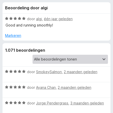
e
:
x
Beoordeling door algi
4
B
l
,
r
6
W
door
algi
,
één jaar geleden
o
i
v
a
Good and running smoothly!
w
a
a
n
r
s
Markeren
n
5
d
e
e
r
g
1.071 beoordelingen
r
i
e
n
g
:
W
door
SmokeySalmon
,
2 maanden geleden
n
5
a
v
a
v
W
a
r
door
Ayana Chan
,
2 maanden geleden
a
n
d
o
a
5
e
W
r
door
Jorge Pendergrass
,
3 maanden geleden
r
a
d
o
i