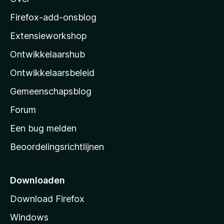
o
z
Firefox-add-onsblog
i
Extensieworkshop
l
Ontwikkelaarshub
l
a
Ontwikkelaarsbeleid
’
Gemeenschapsblog
s
s
Forum
t
Een bug melden
a
Beoordelingsrichtlijnen
r
t
p
Downloaden
a
Download Firefox
g
Windows
i