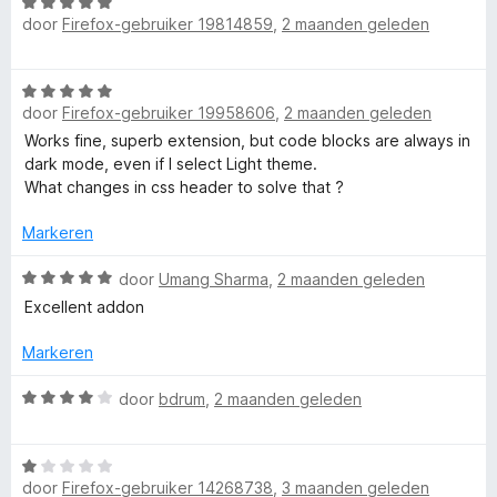
g
W
5
door
Firefox-gebruiker 19814859
,
2 maanden geleden
:
a
h
5
a
v
r
o
W
a
d
door
Firefox-gebruiker 19958606
,
2 maanden geleden
a
n
e
a
t
Works fine, superb extension, but code blocks are always in
5
r
r
dark mode, even if I select Light theme.
i
d
What changes in css header to solve that ?
n
e
g
r
Markeren
:
i
5
n
W
door
Umang Sharma
,
2 maanden geleden
v
g
a
a
Excellent addon
:
a
n
5
r
5
Markeren
v
d
a
e
W
door
bdrum
,
2 maanden geleden
n
r
a
5
i
a
n
W
r
g
door
Firefox-gebruiker 14268738
,
3 maanden geleden
a
d