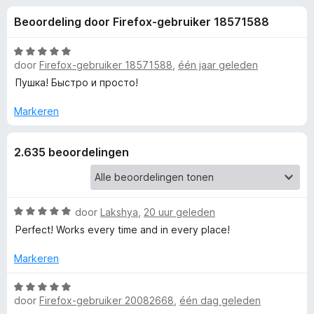
e
:
x
Beoordeling door Firefox-gebruiker 18571588
4
B
l
,
r
6
W
o
door
Firefox-gebruiker 18571588
,
één jaar geleden
i
v
a
w
a
a
Пушка! Быстро и просто!
n
r
s
n
5
d
Markeren
e
e
r
g
r
2.635 beoordelingen
i
e
n
g
:
n
W
door
Lakshya
,
20 uur geleden
5
a
v
Perfect! Works every time and in every place!
v
a
a
r
n
Markeren
o
d
5
e
W
r
door
Firefox-gebruiker 20082668
,
één dag geleden
o
a