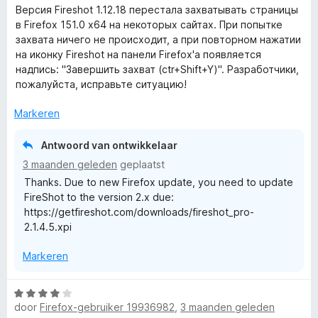
a
Версия Fireshot 1.12.18 перестала захватывать страницы
a
в Firefox 151.0 x64 на некоторых сайтах. При попытке
r
захвата ничего не происходит, а при повторном нажатии
d
на иконку Fireshot на панели Firefox'а появляется
e
надпись: "Завершить захват (ctr+Shift+Y)". Разработчики,
r
пожалуйста, исправьте ситуацию!
i
n
Markeren
g
:
Antwoord van ontwikkelaar
5
3 maanden geleden
geplaatst
v
Thanks. Due to new Firefox update, you need to update
a
FireShot to the version 2.x due:
n
https://getfireshot.com/downloads/fireshot_pro-
5
2.1.4.5.xpi
Markeren
W
door
Firefox-gebruiker 19936982
,
3 maanden geleden
a