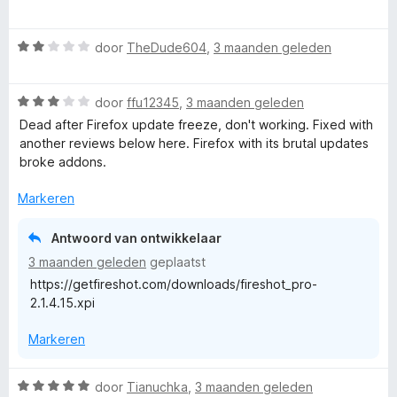
:
a
e
5
r
r
W
door
TheDude604
,
3 maanden geleden
v
d
i
a
a
e
n
a
n
r
g
W
r
door
ffu12345
,
3 maanden geleden
5
i
:
a
d
n
Dead after Firefox update freeze, don't working. Fixed with
4
a
e
g
another reviews below here. Firefox with its brutal updates
v
r
r
:
broke addons.
a
d
i
1
n
e
n
Markeren
v
5
r
g
a
i
:
n
Antwoord van ontwikkelaar
n
2
5
3 maanden geleden
geplaatst
g
v
https://getfireshot.com/downloads/fireshot_pro-
:
a
2.1.4.15.xpi
3
n
v
5
Markeren
a
n
5
W
door
Tianuchka
,
3 maanden geleden