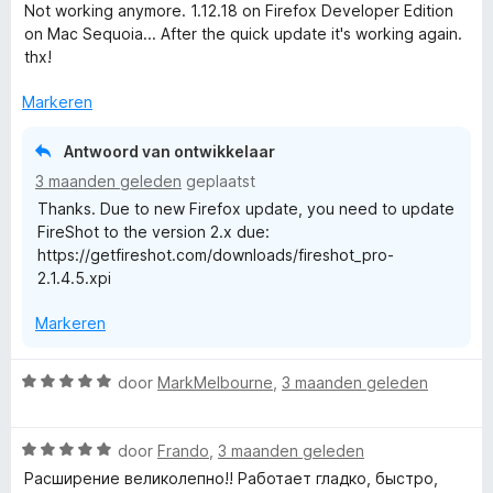
a
Not working anymore. 1.12.18 on Firefox Developer Edition
r
on Mac Sequoia... After the quick update it's working again.
d
thx!
e
r
Markeren
i
n
Antwoord van ontwikkelaar
g
3 maanden geleden
geplaatst
:
Thanks. Due to new Firefox update, you need to update
4
FireShot to the version 2.x due:
v
https://getfireshot.com/downloads/fireshot_pro-
a
2.1.4.5.xpi
n
5
Markeren
W
door
MarkMelbourne
,
3 maanden geleden
a
a
W
r
door
Frando
,
3 maanden geleden
a
d
Расширение великолепно!! Работает гладко, быстро,