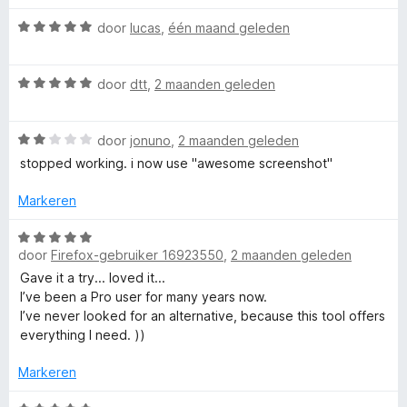
t
1
a
n
W
v
r
door
lucas
,
één maand geleden
5
u
a
a
d
a
n
e
W
r
door
dtt
,
2 maanden geleden
5
r
r
a
d
i
a
e
n
e
W
r
door
jonuno
,
2 maanden geleden
r
g
a
d
i
:
stopped working. i now use "awesome screenshot"
—
a
e
n
5
r
r
g
v
Markeren
d
F
i
:
a
e
n
5
n
W
r
g
door
Firefox-gebruiker 16923550
,
2 maanden geleden
v
5
a
i
i
:
a
a
Gave it a try... loved it...
n
5
n
r
I’ve been a Pro user for many years now.
r
g
v
5
d
I’ve never looked for an alternative, because this tool offers
:
a
e
everything I need. ))
e
2
n
r
v
5
i
Markeren
a
n
S
n