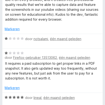
S
r
5
i
:
quality results that we're able to capture data and feature
d
n
5
the screenshots in our youtube videos (sharing our sources
e
g
v
on screen for educational info). Kudos to the dev, fantastic
c
r
:
a
addition required for every browser.
i
5
n
r
n
v
Markeren
5
g
a
e
:
W
n
door
notsalami
,
één maand geleden
5
a
5
v
e
a
a
W
r
n
door
Firefox-gebruiker 13513062
,
één maand geleden
a
d
n
5
a
e
It requires a paid subscription to get proper links in a PDF
r
r
snapshot. It also gets updated way too frequently, without
C
d
i
any new features, but just ask from the user to pay for a
e
n
subscription. It is not worth it.
a
r
g
i
:
Markeren
n
1
p
g
W
v
door
lineal
,
één maand geleden
:
a
a