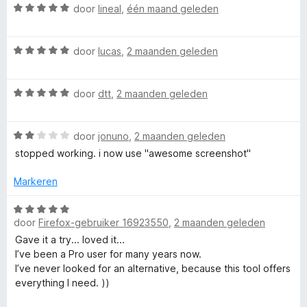
t
g
W
v
door
lineal
,
één maand geleden
:
a
a
u
1
a
n
W
v
r
door
lucas
,
2 maanden geleden
5
r
a
a
d
a
n
e
W
r
door
dtt
,
2 maanden geleden
5
r
e
a
d
i
a
e
n
—
W
r
door
jonuno
,
2 maanden geleden
r
g
a
d
i
:
stopped working. i now use "awesome screenshot"
F
a
e
n
5
r
r
g
v
Markeren
d
i
:
a
i
e
n
5
n
W
r
g
door
Firefox-gebruiker 16923550
,
2 maanden geleden
v
5
a
r
i
:
a
a
Gave it a try... loved it...
n
5
n
r
I’ve been a Pro user for many years now.
e
g
v
5
d
I’ve never looked for an alternative, because this tool offers
:
a
e
everything I need. ))
2
n
S
r