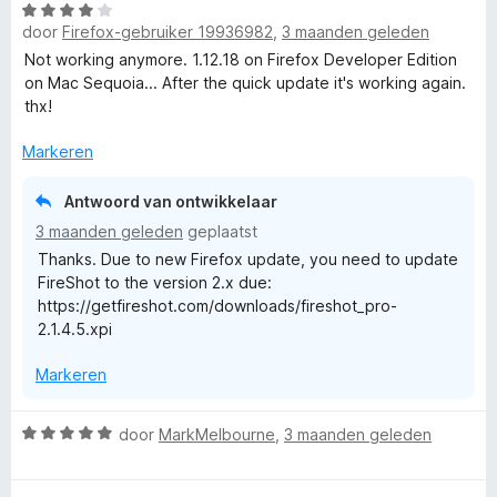
W
door
Firefox-gebruiker 19936982
,
3 maanden geleden
a
a
Not working anymore. 1.12.18 on Firefox Developer Edition
r
on Mac Sequoia... After the quick update it's working again.
d
thx!
e
r
Markeren
i
n
Antwoord van ontwikkelaar
g
3 maanden geleden
geplaatst
:
Thanks. Due to new Firefox update, you need to update
4
FireShot to the version 2.x due:
v
https://getfireshot.com/downloads/fireshot_pro-
a
2.1.4.5.xpi
n
5
Markeren
W
door
MarkMelbourne
,
3 maanden geleden
a
a