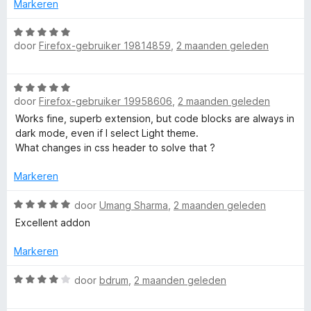
v
5
i
Markeren
a
n
h
n
g
W
5
door
Firefox-gebruiker 19814859
,
2 maanden geleden
:
a
o
5
a
v
r
t
W
a
d
door
Firefox-gebruiker 19958606
,
2 maanden geleden
a
n
e
a
Works fine, superb extension, but code blocks are always in
5
r
r
dark mode, even if I select Light theme.
i
d
What changes in css header to solve that ?
n
e
g
r
Markeren
:
i
5
n
W
door
Umang Sharma
,
2 maanden geleden
v
g
a
a
Excellent addon
:
a
n
5
r
5
Markeren
v
d
a
e
W
door
bdrum
,
2 maanden geleden
n
r
a
5
i
a