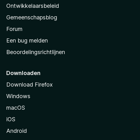
a
Ontwikkelaarsbeleid
’
Gemeenschapsblog
s
s
Forum
t
Een bug melden
a
Beoordelingsrichtlijnen
r
t
p
Downloaden
a
Download Firefox
g
Windows
i
n
macOS
a
iOS
Android