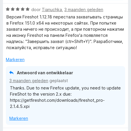
n
5
W
door
Tianuchka
,
3 maanden geleden
a
Версия Fireshot 1.12.18 перестала захватывать страницы
a
в Firefox 151.0 x64 на некоторых сайтах. При попытке
r
захвата ничего не происходит, а при повторном нажатии
d
на иконку Fireshot на панели Firefox'а появляется
e
надпись: "Завершить захват (ctr+Shift+Y)". Разработчики,
r
пожалуйста, исправьте ситуацию!
i
n
Markeren
g
:
Antwoord van ontwikkelaar
5
3 maanden geleden
geplaatst
v
Thanks. Due to new Firefox update, you need to update
a
FireShot to the version 2.x due:
n
https://getfireshot.com/downloads/fireshot_pro-
5
2.1.4.5.xpi
Markeren