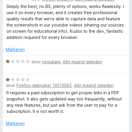
i
S
a
a
e
n
Simply the best, no BS, plenty of options, works flawlessly. I
a
n
r
g
use it on every browser, and it creates free professional
r
5
c
i
:
quality results that we're able to capture data and feature
d
n
5
the screenshots in our youtube videos (sharing our sources
e
g
v
on screen for educational info). Kudos to the dev, fantastic
r
r
:
a
addition required for every browser.
i
5
n
e
n
v
Markeren
5
g
a
:
e
W
n
door
notsalami
,
één maand geleden
5
a
5
v
a
n
a
W
r
n
door
Firefox-gebruiker 13513062
,
één maand geleden
a
d
C
5
a
e
It requires a paid subscription to get proper links in a PDF
r
r
snapshot. It also gets updated way too frequently, without
a
d
i
any new features, but just ask from the user to pay for a
e
n
subscription. It is not worth it.
r
g
p
i
:
Markeren
n
1