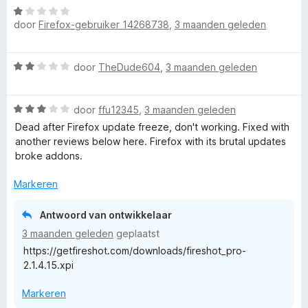
n
W
r
g
door
Firefox-gebruiker 14268738
,
3 maanden geleden
a
d
:
a
e
5
r
r
W
door
TheDude604
,
3 maanden geleden
v
d
i
a
a
e
n
a
n
r
g
W
r
door
ffu12345
,
3 maanden geleden
5
i
:
a
d
n
Dead after Firefox update freeze, don't working. Fixed with
4
a
e
g
another reviews below here. Firefox with its brutal updates
v
r
r
:
broke addons.
a
d
i
1
n
e
n
Markeren
v
5
r
g
a
i
:
n
Antwoord van ontwikkelaar
n
2
5
3 maanden geleden
geplaatst
g
v
https://getfireshot.com/downloads/fireshot_pro-
:
a
2.1.4.15.xpi
3
n
v
5
Markeren
a