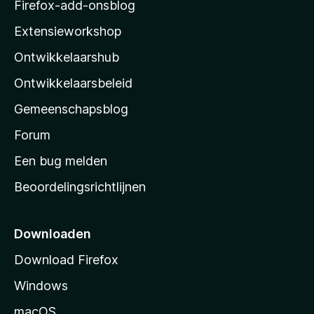
z
Firefox-add-onsblog
i
Extensieworkshop
l
Ontwikkelaarshub
l
a
Ontwikkelaarsbeleid
’
Gemeenschapsblog
s
s
Forum
t
Een bug melden
a
Beoordelingsrichtlijnen
r
t
p
Downloaden
a
Download Firefox
g
Windows
i
n
macOS