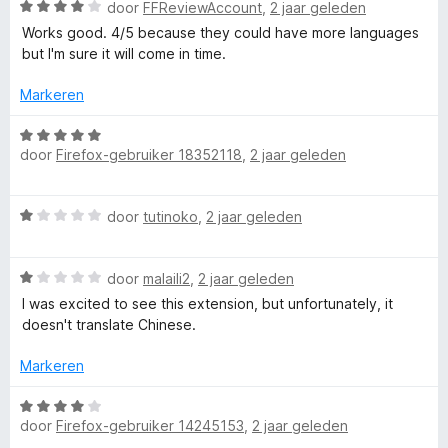
n
W
door
FFReviewAccount
,
2 jaar geleden
5
d
i
:
a
e
n
Works good. 4/5 because they could have more languages
2
s
a
r
g
but I'm sure it will come in time.
v
r
i
:
a
d
n
Markeren
4
n
e
g
v
5
r
W
:
a
i
door
Firefox-gebruiker 18352118
,
2 jaar geleden
a
5
n
n
a
v
5
g
r
a
W
:
door
tutinoko
,
2 jaar geleden
d
n
a
4
e
5
a
v
r
W
r
door
malaili2
,
2 jaar geleden
a
i
a
d
n
n
I was excited to see this extension, but unfortunately, it
a
e
5
g
doesn't translate Chinese.
r
r
:
d
i
Markeren
5
e
n
v
r
g
W
a
i
:
door
Firefox-gebruiker 14245153
,
2 jaar geleden
a
n
n
1