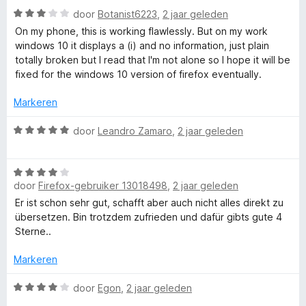
r
r
g
a
W
door
Botanist6223
,
2 jaar geleden
d
i
:
n
r
a
e
n
On my phone, this is working flawlessly. But on my work
1
5
a
r
g
windows 10 it displays a (i) and no information, just plain
v
F
r
i
:
totally broken but I read that I'm not alone so I hope it will be
a
d
n
5
fixed for the windows 10 version of firefox eventually.
n
e
i
g
v
5
r
:
Markeren
a
i
1
n
r
n
W
v
door
Leandro Zamaro
,
2 jaar geleden
5
g
a
a
e
:
a
n
3
W
r
5
f
v
door
Firefox-gebruiker 13018498
,
2 jaar geleden
a
d
a
a
e
Er ist schon sehr gut, schafft aber auch nicht alles direkt zu
n
r
r
übersetzen. Bin trotzdem zufrieden und dafür gibts gute 4
o
5
d
i
Sterne..
e
n
x
r
g
Markeren
i
:
T
n
W
5
door
Egon
,
2 jaar geleden
g
a
v