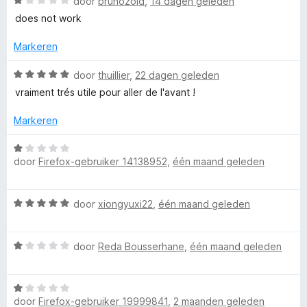
r
W
door
brunozoid
,
14 dagen geleden
i
a
does not work
r
n
a
g
r
Markeren
F
:
d
1
e
W
door
thuillier
,
22 dagen geleden
i
v
r
a
vraiment trés utile pour aller de l'avant !
a
i
a
n
n
r
r
Markeren
5
g
d
:
e
W
e
1
r
door
Firefox-gebruiker 14138952
,
één maand geleden
a
v
i
a
f
a
n
r
n
W
g
door
xiongyuxi22
,
één maand geleden
d
5
a
o
:
e
a
5
r
W
r
door
Reda Bousserhane
,
één maand geleden
v
i
x
a
d
a
n
a
e
n
g
T
W
r
r
5
:
door
Firefox-gebruiker 19999841
,
2 maanden geleden
a
d
i
1