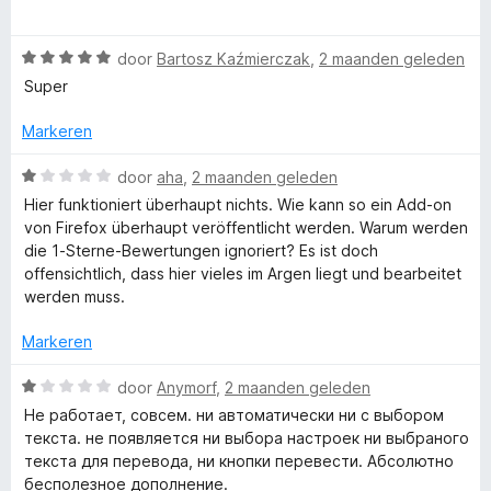
r
a
e
n
v
r
r
g
a
W
door
Bartosz Kaźmierczak
,
2 maanden geleden
d
i
:
a
n
a
e
n
Super
5
5
a
r
g
v
n
r
i
Markeren
:
a
d
n
1
n
e
s
W
g
door
aha
,
2 maanden geleden
v
5
r
a
:
a
Hier funktioniert überhaupt nichts. Wie kann so ein Add-on
i
a
1
n
l
von Firefox überhaupt veröffentlicht werden. Warum werden
n
r
v
5
die 1-Sterne-Bewertungen ignoriert? Es ist doch
g
d
a
offensichtlich, dass hier vieles im Argen liegt und bearbeitet
a
:
e
n
werden muss.
5
r
5
t
v
i
Markeren
a
n
n
g
i
W
door
Anymorf
,
2 maanden geleden
5
:
a
Не работает, совсем. ни автоматически ни с выбором
1
a
o
текста. не появляется ни выбора настроек ни выбраного
v
r
текста для перевода, ни кнопки перевести. Абсолютно
a
d
бесполезное дополнение.