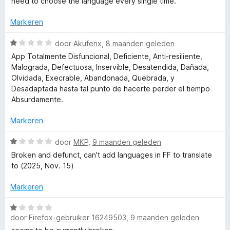
need to choose the language every single time.
a
d
i
:
n
e
n
1
Markeren
5
r
g
v
i
:
a
W
door
Akufenx
,
8 maanden geleden
n
5
n
a
App Totalmente Disfuncional, Deficiente, Anti-resiliente,
g
v
5
a
Malograda, Defectuosa, Inservible, Desatendida, Dañada,
:
a
r
Olvidada, Execrable, Abandonada, Quebrada, y
1
n
d
Desadaptada hasta tal punto de hacerte perder el tiempo
v
5
e
Absurdamente.
a
r
n
i
Markeren
5
n
g
W
door
MKP
,
9 maanden geleden
:
a
Broken and defunct, can't add languages in FF to translate
1
a
to (2025, Nov. 15)
v
r
a
d
Markeren
n
e
5
r
W
i
door
Firefox-gebruiker 16249503
,
9 maanden geleden
a
n
a