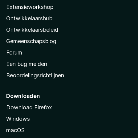
i
Extensieworkshop
l
Ontwikkelaarshub
l
a
Ontwikkelaarsbeleid
’
Gemeenschapsblog
s
s
Forum
t
Een bug melden
a
Beoordelingsrichtlijnen
r
t
p
Downloaden
a
Download Firefox
g
Windows
i
n
macOS
a