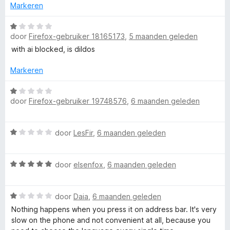
v
r
Markeren
a
d
n
e
W
5
r
door
Firefox-gebruiker 18165173
,
5 maanden geleden
a
i
a
with ai blocked, is dildos
n
r
g
d
Markeren
:
e
1
r
W
v
door
Firefox-gebruiker 19748576
,
6 maanden geleden
i
a
a
n
a
n
g
r
W
5
door
LesFir
,
6 maanden geleden
:
d
a
1
e
a
v
r
W
r
door
elsenfox
,
6 maanden geleden
a
i
a
d
n
n
a
e
5
g
W
r
door
Daia
,
6 maanden geleden
r
:
a
d
i
Nothing happens when you press it on address bar. It's very
1
a
e
n
slow on the phone and not convenient at all, because you
v
r
r
g