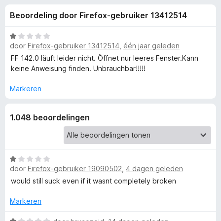
e
:
x
Beoordeling door Firefox-gebruiker 13412514
3
B
l
,
r
5
W
o
door
Firefox-gebruiker 13412514
,
één jaar geleden
i
v
a
w
a
a
FF 142.0 läuft leider nicht. Öffnet nur leeres Fenster.Kann
n
r
s
keine Anweisung finden. Unbrauchbar!!!!!
n
5
d
e
e
Markeren
r
g
r
i
1.048 beoordelingen
e
n
g
:
n
1
W
v
v
door
Firefox-gebruiker 19090502
,
4 dagen geleden
a
a
a
would still suck even if it wasnt completely broken
n
o
r
5
d
Markeren
e
o