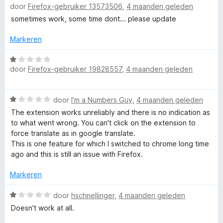
n
v
door
Firefox-gebruiker 13573506
,
4 maanden geleden
a
e
g
a
a
sometimes work, some time dont... please update
r
:
n
r
i
5
5
d
Markeren
n
v
e
g
a
r
W
:
n
door
Firefox-gebruiker 19828557
,
4 maanden geleden
i
a
1
5
n
a
v
g
r
a
W
door
I'm a Numbers Guy
,
4 maanden geleden
:
d
n
a
4
e
The extension works unreliably and there is no indication as
5
a
v
r
to what went wrong. You can't click on the extension to
r
a
i
force translate as in google translate.
d
n
n
This is one feature for which I switched to chrome long time
e
5
g
ago and this is still an issue with Firefox.
r
:
i
1
Markeren
n
v
g
W
a
door
hschnellinger
,
4 maanden geleden
:
a
n
Doesn't work at all.
1
a
5