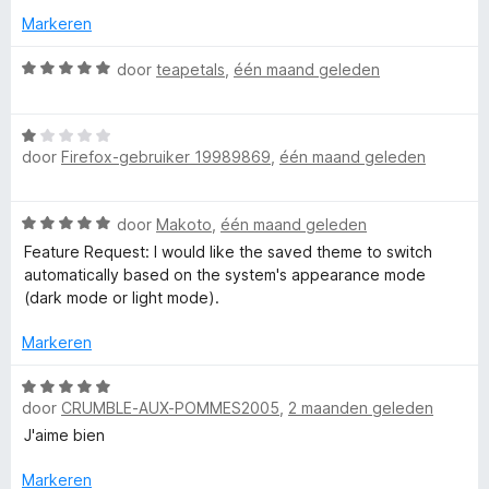
o
5
e
Markeren
v
r
l
a
i
W
door
teapetals
,
één maand geleden
n
n
a
5
g
a
o
W
:
r
door
Firefox-gebruiker 19989869
,
één maand geleden
a
1
d
r
a
v
e
r
a
r
W
door
Makoto
,
één maand geleden
d
n
i
a
e
5
n
Feature Request: I would like the saved theme to switch
a
r
g
automatically based on the system's appearance mode
r
i
:
(dark mode or light mode).
d
n
5
e
g
Markeren
v
r
:
a
i
W
1
n
n
door
CRUMBLE-AUX-POMMES2005
,
2 maanden geleden
a
v
5
g
a
a
J'aime bien
:
r
n
5
d
5
Markeren