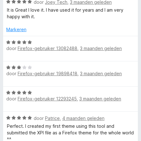
W
:
door
Joey Tech
,
3 maanden geleden
d
a
5
e
It is Great I love it. I have used it for years and I am very
a
v
r
happy with it.
r
a
i
d
n
n
Markeren
e
5
g
r
W
:
i
door
Firefox-gebruiker 13082488
,
3 maanden geleden
a
5
n
a
v
g
r
a
W
:
d
n
door
Firefox-gebruiker 19898418
,
3 maanden geleden
a
5
e
5
a
v
r
r
a
i
W
d
n
n
door
Firefox-gebruiker 12293245
,
3 maanden geleden
a
e
5
g
a
r
:
r
i
5
W
door
Patrice
,
4 maanden geleden
d
n
v
a
e
Perfect. I created my first theme using this tool and
g
a
a
r
submitted the XPI file as a Firefox theme for the whole world
:
n
r
i
^^
3