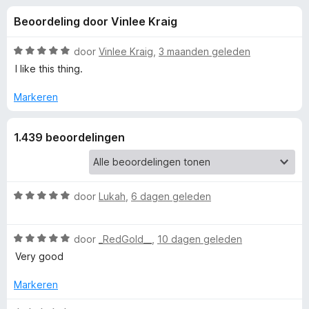
e
:
x
Beoordeling door Vinlee Kraig
4
B
l
,
r
4
W
door
Vinlee Kraig
,
3 maanden geleden
o
i
v
a
I like this thing.
w
a
a
n
r
s
Markeren
n
5
d
e
e
r
g
1.439 beoordelingen
r
i
e
n
g
:
W
door
Lukah
,
6 dagen geleden
n
5
a
v
a
v
W
a
r
door
_RedGold__
,
10 dagen geleden
a
n
d
Very good
o
a
5
e
r
r
Markeren
d
o
i