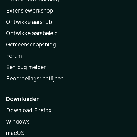
i
Extensieworkshop
l
Ontwikkelaarshub
l
a
Ontwikkelaarsbeleid
’
Gemeenschapsblog
s
s
Forum
t
Een bug melden
a
Beoordelingsrichtlijnen
r
t
p
Downloaden
a
Download Firefox
g
Windows
i
n
macOS