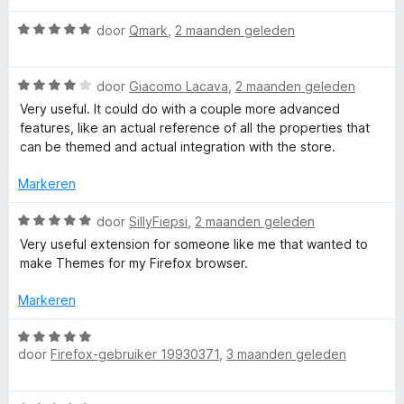
v
e
a
r
W
door
Qmark
,
2 maanden geleden
n
i
a
5
n
a
W
g
r
door
Giacomo Lacava
,
2 maanden geleden
a
:
d
Very useful. It could do with a couple more advanced
a
5
e
features, like an actual reference of all the properties that
r
v
r
can be themed and actual integration with the store.
d
a
i
e
n
n
Markeren
r
5
g
i
:
W
door
SillyFiepsi
,
2 maanden geleden
n
5
a
Very useful extension for someone like me that wanted to
g
v
a
make Themes for my Firefox browser.
:
a
r
4
n
d
Markeren
v
5
e
a
r
W
n
i
door
Firefox-gebruiker 19930371
,
3 maanden geleden
a
5
n
a
g
r