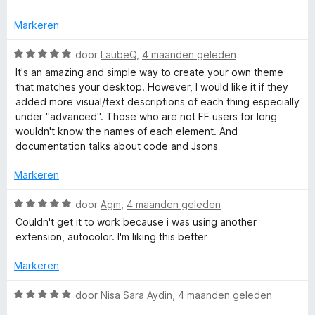
5
d
n
v
e
g
Markeren
a
r
:
n
i
W
5
door
LaubeQ
,
4 maanden geleden
5
n
a
v
It's an amazing and simple way to create your own theme
g
a
a
that matches your desktop. However, I would like it if they
:
r
n
added more visual/text descriptions of each thing especially
5
d
5
under "advanced". Those who are not FF users for long
v
e
wouldn't know the names of each element. And
a
r
documentation talks about code and Jsons
n
i
5
n
Markeren
g
:
W
door
Agm
,
4 maanden geleden
5
a
Couldn't get it to work because i was using another
v
a
extension, autocolor. I'm liking this better
a
r
n
d
Markeren
5
e
r
W
door
Nisa Sara Aydin
,
4 maanden geleden
i
a