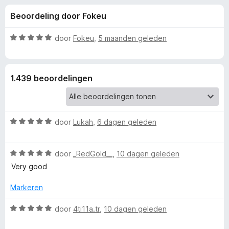
e
:
x
Beoordeling door Fokeu
4
B
l
,
r
4
W
door
Fokeu
,
5 maanden geleden
o
i
v
a
w
a
a
n
r
s
n
1.439 beoordelingen
5
d
e
e
r
g
r
i
W
e
door
Lukah
,
6 dagen geleden
n
a
g
a
:
n
W
r
door
_RedGold__
,
10 dagen geleden
5
a
d
v
Very good
v
a
e
a
r
r
Markeren
n
o
d
i
5
e
n
W
door
4ti11a.tr
,
10 dagen geleden
r
g
a
o
i
: