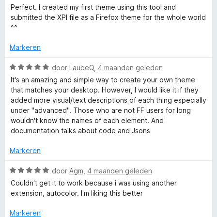
v
a
e
Perfect. I created my first theme using this tool and
g
a
a
r
submitted the XPI file as a Firefox theme for the whole world
:
n
r
i
^^
3
5
d
n
v
e
g
Markeren
a
r
:
n
i
W
5
door
LaubeQ
,
4 maanden geleden
5
n
a
v
It's an amazing and simple way to create your own theme
g
a
a
that matches your desktop. However, I would like it if they
:
r
n
added more visual/text descriptions of each thing especially
5
d
5
under "advanced". Those who are not FF users for long
v
e
wouldn't know the names of each element. And
a
r
documentation talks about code and Jsons
n
i
5
n
Markeren
g
:
W
door
Agm
,
4 maanden geleden
5
a
Couldn't get it to work because i was using another
v
a
extension, autocolor. I'm liking this better
a
r
n
d
Markeren