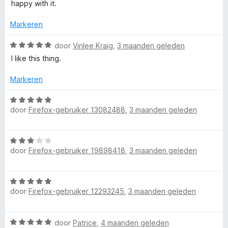
a
v
r
happy with it.
r
a
i
d
n
n
Markeren
e
5
g
r
W
:
door
Vinlee Kraig
,
3 maanden geleden
i
a
5
I like this thing.
n
a
v
g
r
a
Markeren
:
d
n
5
e
5
W
v
r
door
Firefox-gebruiker 13082488
,
3 maanden geleden
a
a
i
a
n
n
r
5
W
g
d
door
Firefox-gebruiker 19898418
,
3 maanden geleden
a
:
e
a
5
r
r
v
i
W
d
a
n
door
Firefox-gebruiker 12293245
,
3 maanden geleden
a
e
n
g
a
r
5
:
r
i
5
W
door
Patrice
,
4 maanden geleden
d
n