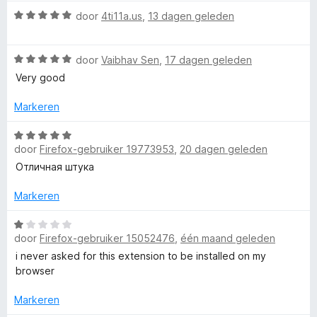
a
n
5
W
r
door
4ti11a.us
,
13 dagen geleden
r
g
v
a
d
:
a
a
e
F
5
n
W
r
door
Vaibhav Sen
,
17 dagen geleden
r
v
5
a
d
i
Very good
a
a
i
e
n
n
r
r
g
Markeren
5
d
i
:
r
e
n
5
W
r
g
door
Firefox-gebruiker 19773953
,
20 dagen geleden
v
a
e
i
:
a
a
Отличная штука
n
5
n
r
f
g
v
5
d
Markeren
:
a
e
5
n
r
W
o
v
5
door
Firefox-gebruiker 15052476
,
één maand geleden
i
a
a
n
a
i never asked for this extension to be installed on my
x
n
g
r
browser
5
:
d
C
5
e
Markeren
v
r