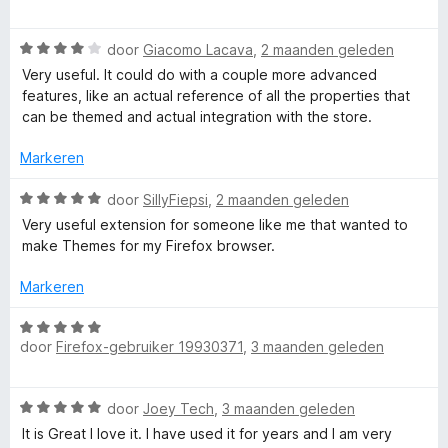
n
i
a
5
n
a
W
g
r
door
Giacomo Lacava
,
2 maanden geleden
a
:
d
Very useful. It could do with a couple more advanced
a
5
e
features, like an actual reference of all the properties that
r
v
r
can be themed and actual integration with the store.
d
a
i
e
n
n
Markeren
r
5
g
i
:
W
door
SillyFiepsi
,
2 maanden geleden
n
5
a
Very useful extension for someone like me that wanted to
g
v
a
make Themes for my Firefox browser.
:
a
r
4
n
d
Markeren
v
5
e
a
r
W
n
i
door
Firefox-gebruiker 19930371
,
3 maanden geleden
a
5
n
a
g
r
W
:
door
Joey Tech
,
3 maanden geleden
d
a
5
e
It is Great I love it. I have used it for years and I am very