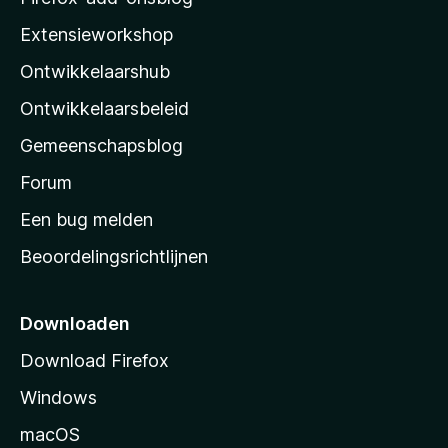
i
Extensieworkshop
l
Ontwikkelaarshub
l
a
Ontwikkelaarsbeleid
’
Gemeenschapsblog
s
s
Forum
t
Een bug melden
a
Beoordelingsrichtlijnen
r
t
p
Downloaden
a
Download Firefox
g
Windows
i
n
macOS