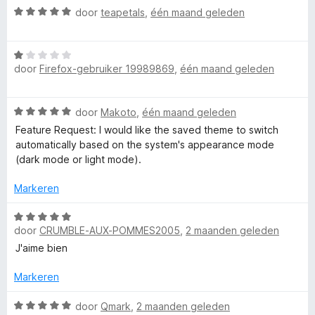
o
a
i
W
door
teapetals
,
één maand geleden
n
n
a
5
g
a
l
W
:
r
door
Firefox-gebruiker 19989869
,
één maand geleden
a
1
d
o
a
v
e
r
a
r
r
W
door
Makoto
,
één maand geleden
d
n
i
a
e
5
n
Feature Request: I would like the saved theme to switch
a
r
g
automatically based on the system's appearance mode
r
i
:
(dark mode or light mode).
d
n
5
e
g
Markeren
v
r
:
a
i
W
1
n
n
door
CRUMBLE-AUX-POMMES2005
,
2 maanden geleden
a
v
5
g
a
a
J'aime bien
:
r
n
5
d
5
Markeren
v
e
a
r
W
door
Qmark
,
2 maanden geleden