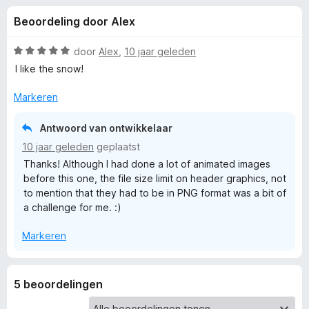
e
:
x
Beoordeling door Alex
5
B
l
v
r
a
W
door
Alex
,
10 jaar geleden
o
i
n
a
I like the snow!
w
5
a
r
s
Markeren
n
d
e
e
r
Antwoord van ontwikkelaar
g
r
10 jaar geleden
geplaatst
i
Thanks! Although I had done a lot of animated images
e
n
before this one, the file size limit on header graphics, not
g
to mention that they had to be in PNG format was a bit of
:
n
a challenge for me. :)
5
v
v
Markeren
a
n
o
5
5 beoordelingen
o