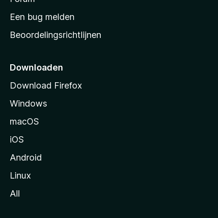
t
t
Een bug melden
i
a
Beoordelingsrichtlijnen
r
o
t
p
Downloaden
n
a
Download Firefox
g
Windows
i
n
macOS
a
iOS
Android
Linux
All