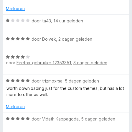
e
r
Markeren
r
i
n
W
door
ta43
,
14 uur geleden
E
g
a
:
a
n
4
W
r
door
Dolvek
,
2 dagen geleden
v
a
d
a
a
h
e
n
W
r
r
door
Firefox-gebruiker 12353351
,
3 dagen geleden
5
a
d
i
a
a
e
n
r
r
g
n
W
door
trizmoxrsa
,
5 dagen geleden
d
i
:
a
e
n
worth downloading just for the custom themes, but has a lot
1
a
c
r
g
more to offer as well.
v
r
i
:
a
d
n
Markeren
5
n
e
e
g
v
5
r
W
:
door
Vidath Kappagoda
,
5 dagen geleden
a
r
i
a
4
n
n
a
v
5