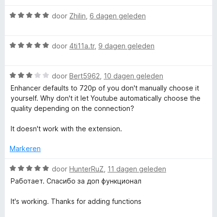
e
n
n
5
g
W
door
Zhilin
,
6 dagen geleden
™
:
a
5
a
v
W
r
door
4ti11a.tr
,
9 dagen geleden
a
a
d
n
a
e
5
W
r
door
Bert5962
,
10 dagen geleden
r
a
d
i
Enhancer defaults to 720p of you don't manually choose it
a
e
n
yourself. Why don't it let Youtube automatically choose the
r
r
g
quality depending on the connection?
d
i
:
e
n
5
It doesn't work with the extension.
r
g
v
i
:
a
Markeren
n
5
n
g
v
5
W
door
HunterRuZ
,
11 dagen geleden
:
a
a
Работает. Спасибо за доп функционал
3
n
a
v
5
r
It's working. Thanks for adding functions
a
d