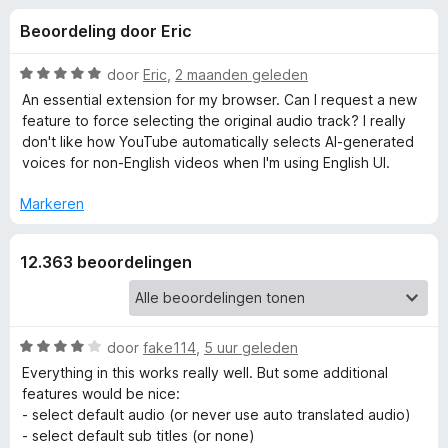
e
:
x
Beoordeling door Eric
4
B
l
,
r
7
W
door
Eric
,
2 maanden geleden
o
i
v
a
An essential extension for my browser. Can I request a new
w
a
a
feature to force selecting the original audio track? I really
n
r
s
don't like how YouTube automatically selects AI-generated
n
5
d
e
voices for non-English videos when I'm using English UI.
e
r
g
r
Markeren
i
e
n
12.363 beoordelingen
g
:
n
5
v
v
a
W
door
fake114
,
5 uur geleden
n
a
Everything in this works really well. But some additional
o
5
a
features would be nice:
r
- select default audio (or never use auto translated audio)
o
d
- select default sub titles (or none)