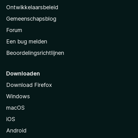
a
Ontwikkelaarsbeleid
’
Gemeenschapsblog
s
s
Forum
t
Een bug melden
a
Beoordelingsrichtlijnen
r
t
p
Downloaden
a
Download Firefox
g
Windows
i
n
macOS
a
iOS
Android