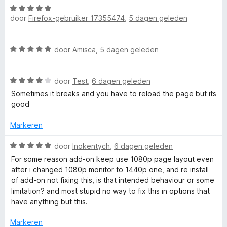
f
g
W
r
a
:
door
Firefox-gebruiker 17355474
,
5 dagen geleden
a
d
n
5
a
e
5
o
v
r
r
W
door
Amisca
,
5 dagen geleden
a
d
i
r
a
n
e
n
a
5
r
g
Y
W
r
door
Test
,
6 dagen geleden
i
:
a
d
n
Sometimes it breaks and you have to reload the page but its
5
a
e
g
good
o
v
r
r
:
a
d
i
Markeren
5
n
u
e
n
v
5
r
g
W
door
Inokentych
,
6 dagen geleden
a
T
i
:
a
n
For some reason add-on keep use 1080p page layout even
n
5
a
5
after i changed 1080p monitor to 1440p one, and re install
g
v
u
r
of add-on not fixing this, is that intended behaviour or some
:
a
d
limitation? and most stupid no way to fix this in options that
4
n
e
have anything but this.
b
v
5
r
a
i
Markeren