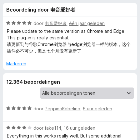
e
:
x
Beoordeling door 电音爱好者
4
B
l
,
r
7
W
door
电音爱好者
,
één jaar geleden
o
i
v
a
Please update to the same version as Chrome and Edge.
w
a
a
This plug-in is really essential.
n
r
s
请更新到与谷歌Chrome浏览器与edge浏览器一样的版本，这个
n
5
d
e
插件必不可少，但是七个月没有更新了
e
r
g
r
Markeren
i
e
n
12.364 beoordelingen
g
:
n
5
v
v
a
W
door
PeppinoKobelino
,
6 uur geleden
n
a
o
5
a
W
r
door
fake114
,
16 uur geleden
a
o
d
Everything in this works really well. But some additional