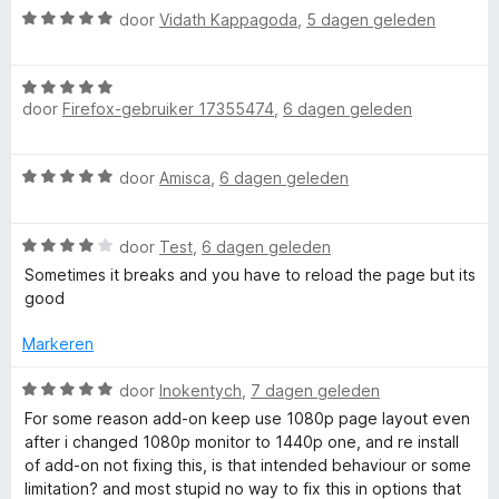
r
f
W
:
door
Vidath Kappagoda
,
5 dagen geleden
a
i
a
4
n
n
a
v
5
o
g
W
r
a
:
door
Firefox-gebruiker 17355474
,
6 dagen geleden
a
d
n
r
5
a
e
5
v
r
r
Y
W
door
Amisca
,
6 dagen geleden
a
d
i
a
n
e
n
a
5
r
g
o
W
r
door
Test
,
6 dagen geleden
i
:
a
d
n
Sometimes it breaks and you have to reload the page but its
5
u
a
e
g
good
v
r
r
:
a
T
d
i
Markeren
5
n
e
n
v
5
r
g
W
u
door
Inokentych
,
7 dagen geleden
a
i
:
a
n
For some reason add-on keep use 1080p page layout even
n
5
a
5
after i changed 1080p monitor to 1440p one, and re install
b
g
v
r
of add-on not fixing this, is that intended behaviour or some
:
a
d
limitation? and most stupid no way to fix this in options that