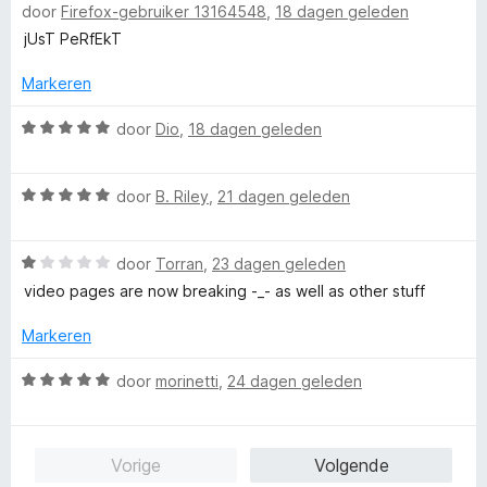
door
Firefox-gebruiker 13164548
,
18 dagen geleden
a
d
i
:
n
a
e
n
jUsT PeRfEkT
5
5
r
r
g
v
d
i
Markeren
:
a
e
n
4
n
r
W
g
door
Dio
,
18 dagen geleden
v
5
i
a
:
a
n
a
5
n
W
g
r
door
B. Riley
,
21 dagen geleden
v
5
a
:
d
a
a
5
e
n
W
r
door
Torran
,
23 dagen geleden
v
r
5
a
d
a
i
video pages are now breaking -_- as well as other stuff
a
e
n
n
r
r
5
g
Markeren
d
i
:
e
n
5
W
door
morinetti
,
24 dagen geleden
r
g
v
a
i
:
a
a
n
5
n
r
Vorige
Volgende
g
v
5
d