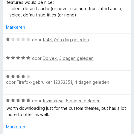
a
e
features would be nice:
r
r
- select default audio (or never use auto translated audio)
r
d
i
- select default sub titles (or none)
e
n
E
r
g
Markeren
i
:
n
n
5
W
door
ta43
,
één dag geleden
g
v
a
:
a
a
h
4
n
W
r
door
Dolvek
,
3 dagen geleden
v
5
a
d
a
a
a
e
n
W
r
r
n
door
Firefox-gebruiker 12353351
,
4 dagen geleden
5
a
d
i
a
e
n
c
r
r
g
W
door
trizmoxrsa
,
5 dagen geleden
d
i
:
a
e
n
worth downloading just for the custom themes, but has a lot
1
e
a
r
g
more to offer as well.
v
r
i
:
a
r
d
n
Markeren
5
n
e
g
v
5