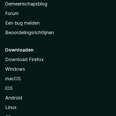
Gemeenschapsblog
s
s
Forum
t
Een bug melden
a
Beoordelingsrichtlijnen
r
t
p
Downloaden
a
Download Firefox
g
Windows
i
n
macOS
a
iOS
Android
Linux