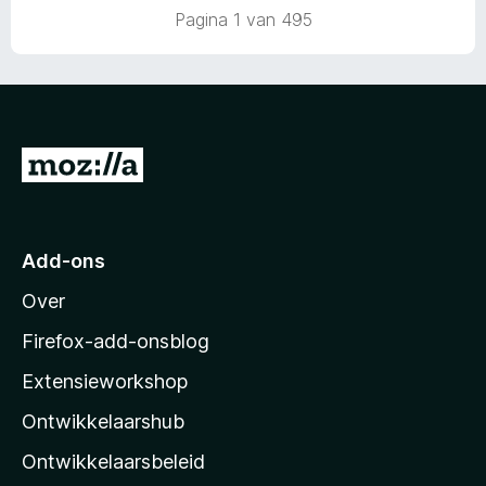
:
a
e
Pagina 1 van 495
1
n
r
v
5
i
a
n
n
g
5
:
5
N
v
a
a
n
a
5
r
Add-ons
M
Over
o
z
Firefox-add-onsblog
i
Extensieworkshop
l
Ontwikkelaarshub
l
a
Ontwikkelaarsbeleid
’