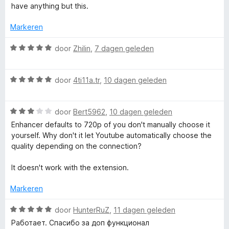
e
4
n
e
have anything but this.
v
5
r
a
™
i
Markeren
n
n
5
g
W
door
Zhilin
,
7 dagen geleden
:
a
5
a
v
W
r
door
4ti11a.tr
,
10 dagen geleden
a
a
d
n
a
e
5
W
r
door
Bert5962
,
10 dagen geleden
r
a
d
i
Enhancer defaults to 720p of you don't manually choose it
a
e
n
yourself. Why don't it let Youtube automatically choose the
r
r
g
quality depending on the connection?
d
i
:
e
n
5
It doesn't work with the extension.
r
g
v
i
:
a
Markeren
n
5
n
g
v
5
W
door
HunterRuZ
,
11 dagen geleden
:
a
a
Работает. Спасибо за доп функционал