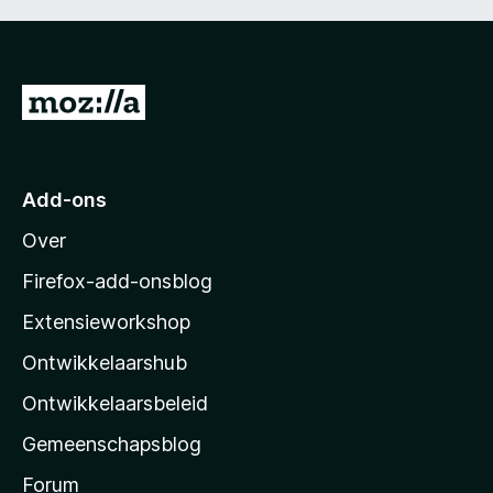
N
a
a
r
Add-ons
M
Over
o
z
Firefox-add-onsblog
i
Extensieworkshop
l
Ontwikkelaarshub
l
a
Ontwikkelaarsbeleid
’
Gemeenschapsblog
s
s
Forum