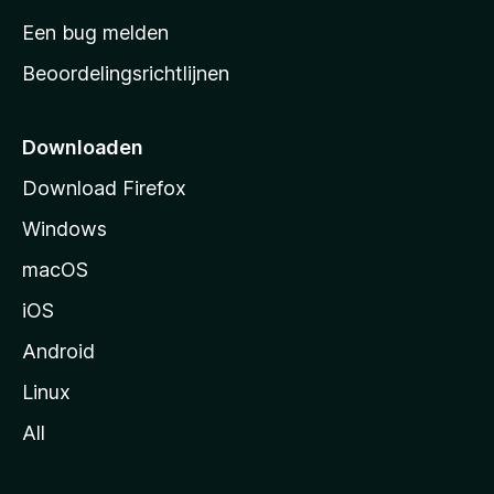
t
Een bug melden
a
Beoordelingsrichtlijnen
r
t
p
Downloaden
a
Download Firefox
g
Windows
i
n
macOS
a
iOS
Android
Linux
All