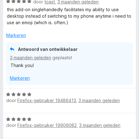
W
door
toast
,
3 maanden geleden
d
a
e
this add-on singlehandedly facilitates my ability to use
a
r
desktop instead of switching to my phone anytime i need to
r
i
use an emoji (which is. often.)
d
n
e
g
Markeren
r
:
i
5
Antwoord van ontwikkelaar
n
v
3 maanden geleden
geplaatst
g
a
Thank you!
:
n
5
5
Markeren
v
a
n
W
5
door
Firefox-gebruiker 19486413
,
3 maanden geleden
a
a
r
W
d
door
Firefox-gebruiker 19909082
,
3 maanden geleden
a
e
a
r
r