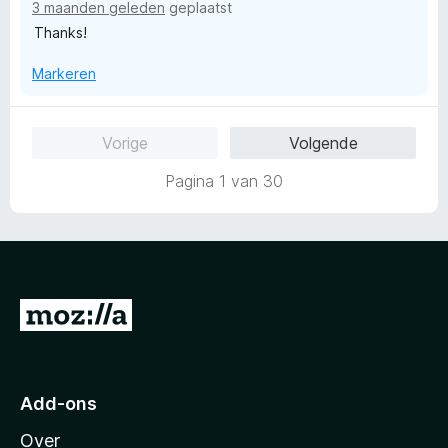
3 maanden geleden
geplaatst
g
Thanks!
:
5
Markeren
v
a
n
Vorige
Volgende
5
Pagina 1 van 30
N
a
a
r
Add-ons
M
Over
o