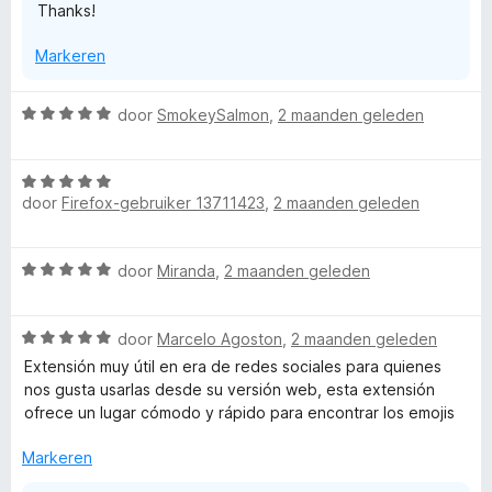
Thanks!
n
g
Markeren
:
5
v
W
door
SmokeySalmon
,
2 maanden geleden
a
a
n
a
5
W
r
door
Firefox-gebruiker 13711423
,
2 maanden geleden
a
d
a
e
r
r
W
door
Miranda
,
2 maanden geleden
d
i
a
e
n
a
r
g
W
r
door
Marcelo Agoston
,
2 maanden geleden
i
:
a
d
n
Extensión muy útil en era de redes sociales para quienes
5
a
e
g
nos gusta usarlas desde su versión web, esta extensión
v
r
r
:
ofrece un lugar cómodo y rápido para encontrar los emojis
a
d
i
5
n
e
n
Markeren
v
5
r
g
a