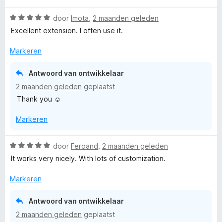
5
5
a
e
g
v
W
r
door
Imota
,
2 maanden geleden
r
:
a
a
d
i
Excellent extension. I often use it.
5
n
a
e
n
v
5
r
r
g
Markeren
a
d
i
:
n
e
n
5
5
Antwoord van ontwikkelaar
r
g
v
2 maanden geleden
geplaatst
i
:
a
Thank you ☺️
n
5
n
g
v
5
Markeren
:
a
5
n
v
5
W
door
Feroand
,
2 maanden geleden
a
a
It works very nicely. With lots of customization.
n
a
5
r
Markeren
d
e
Antwoord van ontwikkelaar
r
2 maanden geleden
geplaatst
i