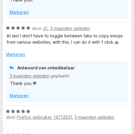
n
4
n
g
v
5
Markeren
:
a
5
n
v
5
W
door
JC
,
3 maanden geleden
a
a
At last I don't have to toggle between tabs to copy emojis
n
a
from various websites, with this, I can do it with 1 click 🙏
5
r
d
Markeren
e
r
Antwoord van ontwikkelaar
i
3 maanden geleden
geplaatst
n
Thank you 💙
g
:
Markeren
5
v
a
W
n
door
Firefox-gebruiker 14713531
,
3 maanden geleden
a
5
a
r