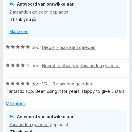
i
:
n
Antwoord van ontwikkelaar
n
5
5
2 maanden geleden
geplaatst
g
v
Thank you 🤗
:
a
5
n
Markeren
v
5
a
n
W
door
Diego
,
2 maanden geleden
5
a
a
W
r
door
Necroheadbanger
,
3 maanden geleden
a
d
a
e
W
r
door
VRU
,
3 maanden geleden
r
a
d
i
Fantastic app. Been using it for years. Happy to give 5 stars.
a
e
n
r
r
g
Markeren
d
i
:
e
n
5
Antwoord van ontwikkelaar
r
g
v
3 maanden geleden
geplaatst
i
:
a
Thank you!