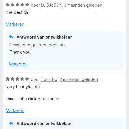
i
W
door
Lui5Jo53in
,
3 maanden geleden
d
n
a
e
the best 🤗
g
a
r
:
r
i
Markeren
5
d
n
v
e
g
Antwoord van ontwikkelaar
a
r
:
n
3 maanden geleden
geplaatst
i
5
5
Thank you!
n
v
g
a
Markeren
:
n
5
5
v
W
door
frank bg
,
3 maanden geleden
a
a
very handy/useful
n
a
5
r
emojis at a click of distance
d
e
Markeren
r
i
Antwoord van ontwikkelaar
n