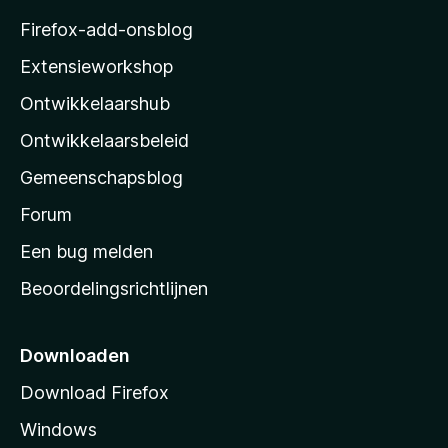
z
Firefox-add-onsblog
i
Extensieworkshop
l
Ontwikkelaarshub
l
a
Ontwikkelaarsbeleid
’
Gemeenschapsblog
s
s
Forum
t
Een bug melden
a
Beoordelingsrichtlijnen
r
t
p
Downloaden
a
Download Firefox
g
Windows
i