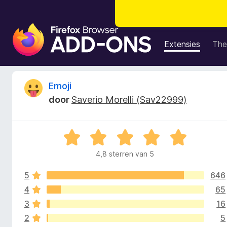
A
d
Extensies
The
d
-
o
B
Emoji
n
door
Saverio Morelli (Sav22999)
s
e
v
o
o
W
o
a
r
4,8 sterren van 5
o
a
F
r
i
5
646
d
r
r
e
4
65
r
e
3
16
d
i
f
2
5
n
o