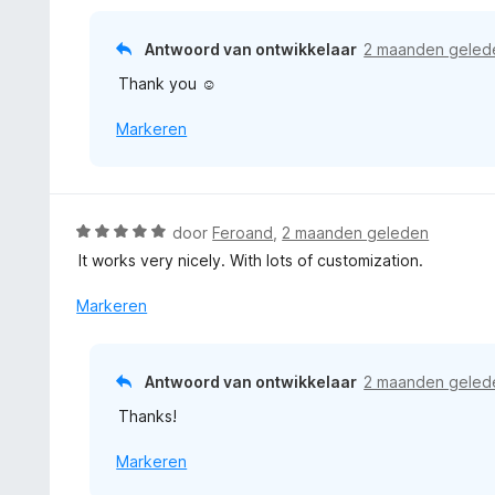
a
g
e
n
:
r
5
Antwoord van ontwikkelaar
2 maanden geled
5
i
v
Thank you ☺️
n
a
g
n
Markeren
:
5
5
v
a
n
W
door
Feroand
,
2 maanden geleden
5
a
It works very nicely. With lots of customization.
a
r
Markeren
d
e
r
Antwoord van ontwikkelaar
2 maanden geled
i
Thanks!
n
g
Markeren
:
5