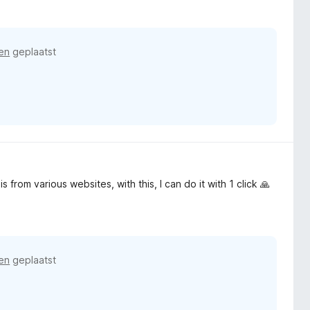
en
geplaatst
 from various websites, with this, I can do it with 1 click 🙏
en
geplaatst