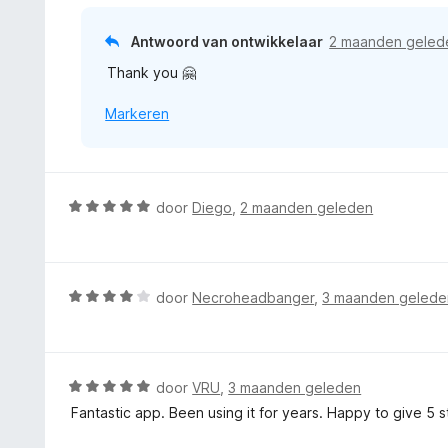
:
r
5
5
i
Antwoord van ontwikkelaar
2 maanden geled
v
n
a
Thank you 🤗
g
n
:
5
Markeren
5
v
a
n
5
W
door
Diego
,
2 maanden geleden
a
a
r
d
W
door
Necroheadbanger
,
3 maanden gelede
e
a
r
a
i
r
n
d
W
door
VRU
,
3 maanden geleden
g
e
a
Fantastic app. Been using it for years. Happy to give 5 s
:
r
a
5
i