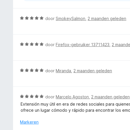
v
a
n
W
door
SmokeySalmon
,
2 maanden geleden
5
a
a
r
d
W
door
Firefox-gebruiker 13711423
,
2 maande
e
a
r
a
i
r
n
d
W
door
Miranda
,
2 maanden geleden
g
e
a
:
r
a
5
i
r
v
n
d
W
door
Marcelo Agoston
,
2 maanden geleden
a
g
e
a
n
Extensión muy útil en era de redes sociales para quiene
:
r
a
5
ofrece un lugar cómodo y rápido para encontrar los emo
5
i
r
v
n
d
Markeren
a
g
e
n