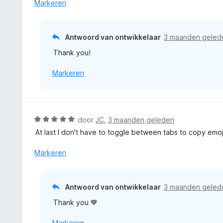
r
Markeren
v
n
d
a
g
e
n
:
r
5
Antwoord van ontwikkelaar
3 maanden geled
4
i
v
Thank you!
n
a
g
n
Markeren
:
5
5
v
a
n
W
door
JC
,
3 maanden geleden
5
a
At last I don't have to toggle between tabs to copy emojis
a
r
Markeren
d
e
r
Antwoord van ontwikkelaar
3 maanden geled
i
Thank you 💙
n
g
Markeren