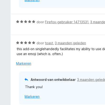
:
5
v
a
n
W
door
Firefox-gebruiker 14713531
,
3 maande
5
a
a
r
d
W
door
toast
,
3 maanden geleden
e
a
this add-on singlehandedly facilitates my ability to use
r
a
use an emoji (which is. often.)
i
r
n
d
Markeren
g
e
:
r
5
i
Antwoord van ontwikkelaar
3 maanden geled
v
n
a
Thank you!
g
n
:
5
Markeren
5
v