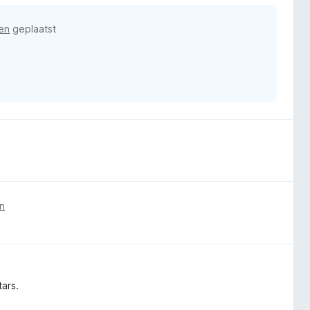
en
geplaatst
n
tars.