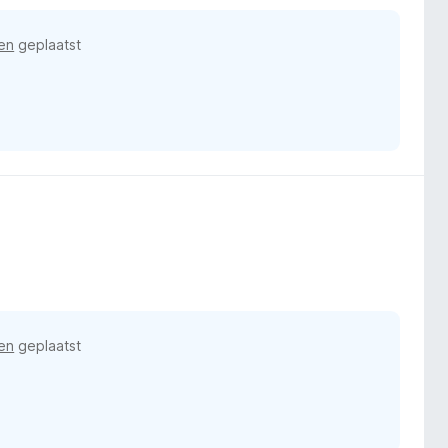
en
geplaatst
en
geplaatst