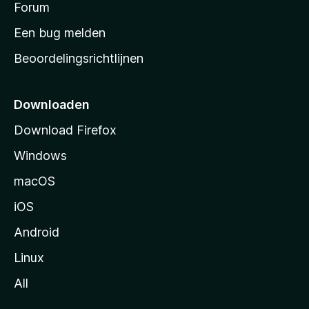
s
Forum
t
Een bug melden
a
Beoordelingsrichtlijnen
r
t
p
Downloaden
a
Download Firefox
g
Windows
i
n
macOS
a
iOS
Android
Linux
All