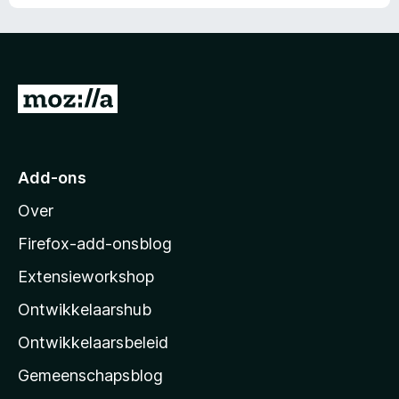
N
a
a
r
Add-ons
M
Over
o
z
Firefox-add-onsblog
i
Extensieworkshop
l
Ontwikkelaarshub
l
a
Ontwikkelaarsbeleid
’
Gemeenschapsblog
s