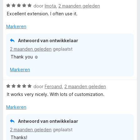
g
v
W
r
door
Imota
,
2 maanden geleden
r
:
a
a
d
i
Excellent extension. I often use it.
5
n
a
e
n
v
5
r
r
g
Markeren
a
d
i
:
n
e
n
5
5
Antwoord van ontwikkelaar
r
g
v
2 maanden geleden
geplaatst
i
:
a
Thank you ☺️
n
5
n
g
v
5
Markeren
:
a
5
n
v
5
W
door
Feroand
,
2 maanden geleden
a
a
It works very nicely. With lots of customization.
n
a
5
r
Markeren
d
e
Antwoord van ontwikkelaar
r
2 maanden geleden
geplaatst
i
Thanks!
n