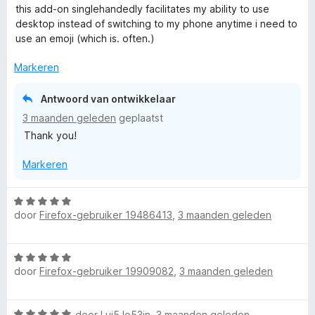
a
e
this add-on singlehandedly facilitates my ability to use
a
r
desktop instead of switching to my phone anytime i need to
r
i
use an emoji (which is. often.)
d
n
e
g
Markeren
r
:
i
5
Antwoord van ontwikkelaar
n
v
3 maanden geleden
geplaatst
g
a
Thank you!
:
n
5
5
Markeren
v
a
n
W
5
door
Firefox-gebruiker 19486413
,
3 maanden geleden
a
a
r
W
d
door
Firefox-gebruiker 19909082
,
3 maanden geleden
a
e
a
r
r
i
W
door
Lui5Jo53in
,
3 maanden geleden