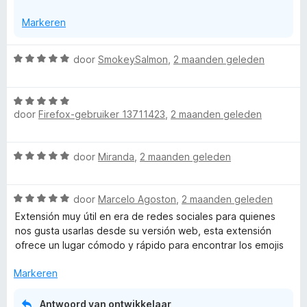
g
Markeren
:
5
v
W
door
SmokeySalmon
,
2 maanden geleden
a
a
n
a
5
W
r
door
Firefox-gebruiker 13711423
,
2 maanden geleden
a
d
a
e
r
r
W
door
Miranda
,
2 maanden geleden
d
i
a
e
n
a
r
g
W
r
door
Marcelo Agoston
,
2 maanden geleden
i
:
a
d
n
Extensión muy útil en era de redes sociales para quienes
5
a
e
g
nos gusta usarlas desde su versión web, esta extensión
v
r
r
:
ofrece un lugar cómodo y rápido para encontrar los emojis
a
d
i
5
n
e
n
Markeren
v
5
r
g
a
i
:
n
Antwoord van ontwikkelaar