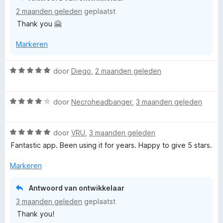
n
5
5
2 maanden geleden
geplaatst
g
v
Thank you 🤗
:
a
5
n
Markeren
v
5
a
n
W
door
Diego
,
2 maanden geleden
5
a
a
W
r
door
Necroheadbanger
,
3 maanden geleden
a
d
a
e
W
r
door
VRU
,
3 maanden geleden
r
a
d
i
Fantastic app. Been using it for years. Happy to give 5 stars.
a
e
n
r
r
g
Markeren
d
i
:
e
n
5
Antwoord van ontwikkelaar
r
g
v
3 maanden geleden
geplaatst
i
:
a
Thank you!
n
4
n