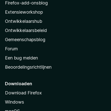
z
Firefox-add-onsblog
i
Extensieworkshop
l
Ontwikkelaarshub
l
a
Ontwikkelaarsbeleid
’
Gemeenschapsblog
s
s
Forum
t
Een bug melden
a
Beoordelingsrichtlijnen
r
t
p
Downloaden
a
Download Firefox
g
Windows
i
n