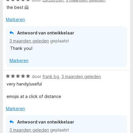
d
n
a
e
the best 🤗
g
a
r
:
r
i
Markeren
5
d
n
v
e
g
Antwoord van ontwikkelaar
a
r
:
n
3 maanden geleden
geplaatst
i
5
5
Thank you!
n
v
g
a
Markeren
:
n
5
5
v
W
door
frank bg
,
3 maanden geleden
a
a
very handy/useful
n
a
5
r
emojis at a click of distance
d
e
Markeren
r
i
Antwoord van ontwikkelaar
n
3 maanden geleden
geplaatst
g