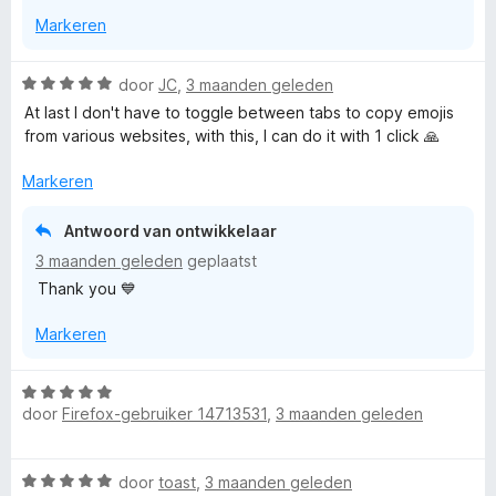
g
v
5
Markeren
:
a
5
n
v
5
W
door
JC
,
3 maanden geleden
a
a
At last I don't have to toggle between tabs to copy emojis
n
a
from various websites, with this, I can do it with 1 click 🙏
5
r
d
Markeren
e
r
Antwoord van ontwikkelaar
i
3 maanden geleden
geplaatst
n
Thank you 💙
g
:
Markeren
5
v
a
W
n
door
Firefox-gebruiker 14713531
,
3 maanden geleden
a
5
a
r
W
door
toast
,
3 maanden geleden
d