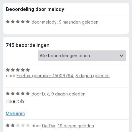
e
:
x
Beoordeling door melody
4
B
l
,
r
8
W
door
melody
,
9 maanden geleden
o
i
v
a
w
a
a
n
r
s
n
745 beoordelingen
5
d
e
e
r
g
r
i
W
e
n
door
Firefox-gebruiker 15006794
,
8 dagen geleden
a
g
a
:
n
r
5
W
door
Lux
,
9 dagen geleden
d
v
v
a
e
i like it 👍
a
a
r
n
r
o
i
Markeren
5
d
n
e
W
g
door
DarDar
,
19 dagen geleden
o
r
a
: