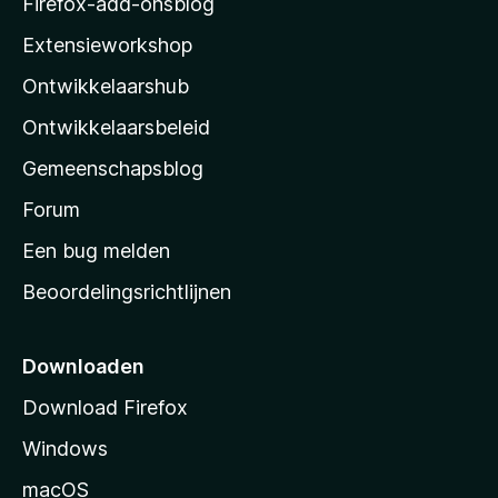
Firefox-add-onsblog
i
Extensieworkshop
l
Ontwikkelaarshub
l
a
Ontwikkelaarsbeleid
’
Gemeenschapsblog
s
s
Forum
t
Een bug melden
a
Beoordelingsrichtlijnen
r
t
p
Downloaden
a
Download Firefox
g
Windows
i
n
macOS