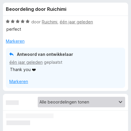
e
:
x
Beoordeling door Ruichimi
4
B
l
,
r
8
W
door
Ruichimi
,
één jaar geleden
o
i
v
a
perfect
w
a
a
n
r
s
Markeren
n
5
d
e
e
r
Antwoord van ontwikkelaar
g
r
één jaar geleden
geplaatst
i
Thank you ❤️
e
n
g
Markeren
:
n
5
v
v
a
n
o
5
o